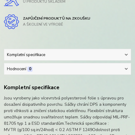
U PRODUKTŮ SKLADEM
ZAPŮJČENÍ PRODUKTŮ NA ZKOUŠKU
A ŠKOLENÍ VE VÝROBĚ
Kompletní specifikace
Hodnocení
0
Kompletní specifikace
Jsou vyrobeny jako vícevrstvá polyesterové folie s úpravou pro
dosažení disipativního povrchu. Sáčky chrání DPS a komponenty
proti vlhkosti a zničení statickou elektřinou. Flexibilní struktura
umožňuje snadnou svařitelnost teplem. Sáčky odpovídají MIL-PRF-
81705 typ 1 a ESD standardům.Technická specifikace :
MVTR (g/100 sq.in/24hod) < 0.2 ASTM F 1249Odolnost proti