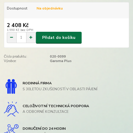
Dostupnost
Na objednávku
2 408 Kč
1 990 Kč
bez DPH
Přidat do košíku
Číslo produktu:
020-0099
Výrobce:
Garoma Plus
RODINNÁ FIRMA
S 30LETOU ZKUŠENOSTÍ V OBLASTI PÁJENÍ
CELOŽIVOTNÍ TECHNICKÁ PODPORA
A ODBORNÉ KONZULTACE
DORUČENÍ DO 24 HODIN