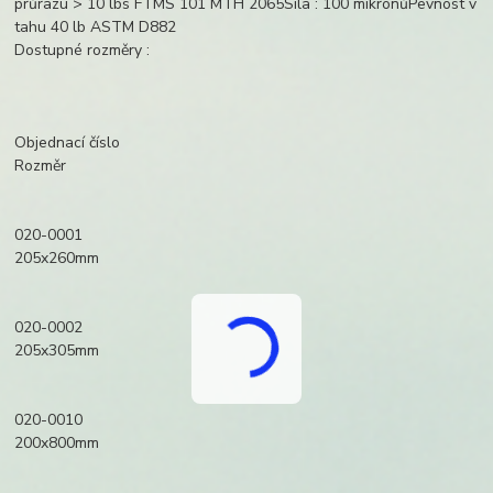
průrazu > 10 lbs FTMS 101 MTH 2065Síla : 100 mikronůPevnost v
tahu 40 lb ASTM D882
Dostupné rozměry :
Objednací číslo
Rozměr
020-0001
205x260mm
020-0002
205x305mm
020-0010
200x800mm