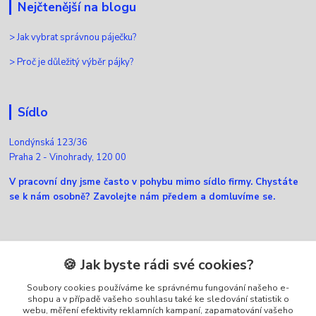
Nejčtenější na blogu
>
Jak vybrat správnou páječku?
>
Proč je důležitý výběr pájky?
Sídlo
Londýnská 123/36
Praha 2 - Vinohrady, 120 00
V pracovní dny jsme často v pohybu mimo sídlo firmy. Chystáte
se k nám osobně? Zavolejte nám předem a domluvíme se.
Kontakty
🍪 Jak byste rádi své cookies?
Soubory cookies používáme ke správnému fungování našeho e-
Zákaznická podpora Ellfox
shopu a v případě vašeho souhlasu také ke sledování statistik o
+420 725 430 040
webu, měření efektivity reklamních kampaní, zapamatování vašeho