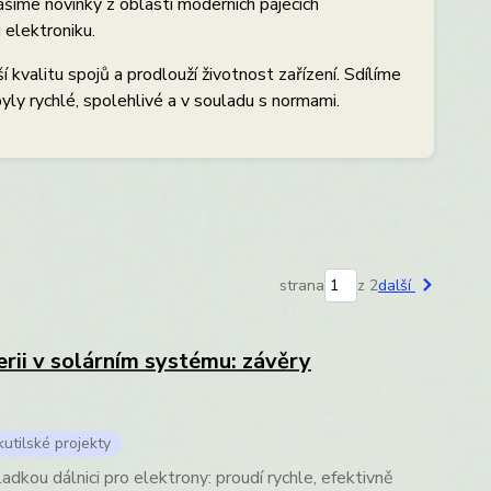
nášíme novinky z oblasti moderních pájecích
 elektroniku.
í kvalitu spojů a prodlouží životnost zařízení. Sdílíme
yly rychlé, spolehlivé a v souladu s normami.
strana
z 2
další
erii v solárním systému: závěry
utilské projekty
adkou dálnici pro elektrony: proudí rychle, efektivně