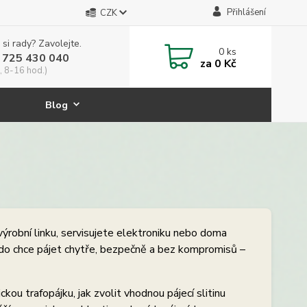
Přihlášení
CZK
 si rady? Zavolejte.
0
ks
 725 430 040
za
0 Kč
, 8-16 hod.)
Blog
výrobní linku, servisujete elektroniku nebo doma
 kdo chce pájet chytře, bezpečně a bez kompromisů –
ickou trafopájku, jak zvolit vhodnou pájecí slitinu