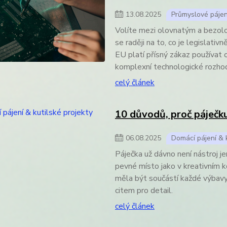
13
.
08
.
2025
Průmyslové pájen
Volíte mezi olovnatým a bezolo
se raději na to, co je legislat
EU platí přísný zákaz používat 
komplexní technologické rozho
celý článek
10 důvodů, proč páječku
06
.
08
.
2025
Domácí pájení & k
Páječka už dávno není nástroj j
pevné místo jako v kreativním k
měla být součástí každé výbavy. 
citem pro detail.
celý článek