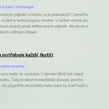
í & pájecí technologie
vnatým pájením a řešíte, co je jednodušší? Zaměřte
ivně možné a technologicky vhodné. V běžné výrobě pro
olovo, kromě jasně definovaných výjimek. Jde proto o
dnutí s přímými dopad
 potřebuje každý (kutil)
utilské projekty
en pro muže ve výrobách. V domácí dílně má stejně
outku. Tady je deset konkrétních důvodů, proč by
Ať už patříte mezi kutily nebo mezi ty, kteří tvoří s