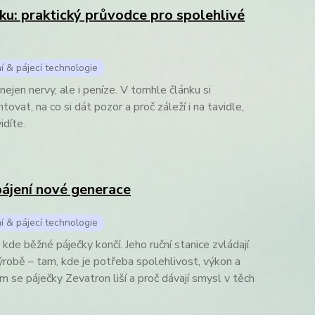
ku: praktický průvodce pro spolehlivé
í & pájecí technologie
ejen nervy, ale i peníze. V tomhle článku si
tovat, na co si dát pozor a proč záleží i na tavidle,
idíte.
ájení nové generace
í & pájecí technologie
kde běžné páječky končí. Jeho ruční stanice zvládají
robě – tam, kde je potřeba spolehlivost, výkon a
m se páječky Zevatron liší a proč dávají smysl v těch