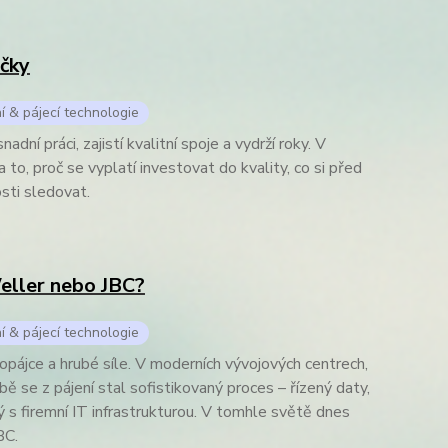
čky
í & pájecí technologie
ní práci, zajistí kvalitní spoje a vydrží roky. V
to, proč se vyplatí investovat do kvality, co si před
sti sledovat.
Weller nebo JBC?
í & pájecí technologie
fopájce a hrubé síle. V moderních vývojových centrech,
ě se z pájení stal sofistikovaný proces – řízený daty,
 s firemní IT infrastrukturou. V tomhle světě dnes
BC.