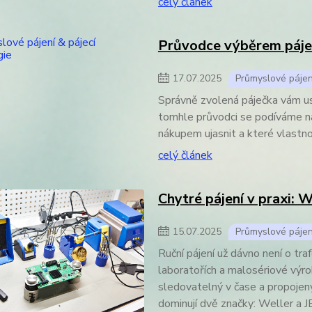
celý článek
Průvodce výběrem páje
17
.
07
.
2025
Průmyslové pájen
Správně zvolená páječka vám usnad
tomhle průvodci se podíváme na 
nákupem ujasnit a které vlastno
celý článek
Chytré pájení v praxi: 
15
.
07
.
2025
Průmyslové pájen
Ruční pájení už dávno není o tra
laboratořích a malosériové výrob
sledovatelný v čase a propojený
dominují dvě značky: Weller a J