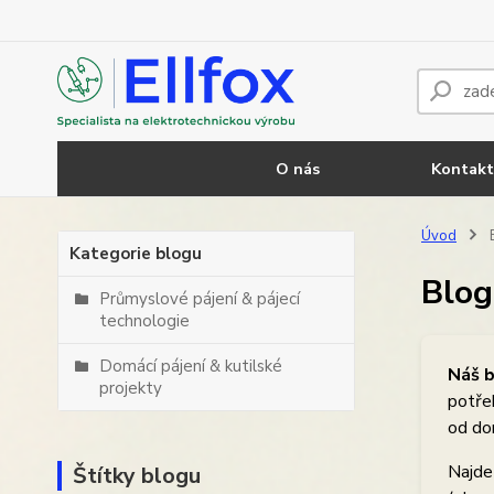
O nás
Kontakt
Úvod
Kategorie blogu
Blog
Průmyslové pájení & pájecí
technologie
Domácí pájení & kutilské
Náš b
projekty
potře
od do
Najdet
Štítky blogu