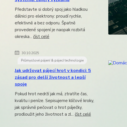
Představte si dobrý spoj jako hladkou
dálnici pro elektrony: proudí rychle,
efektivně a bez odporu. Špatně
provedené spojení je naopak rozbitá
okreska...
číst celé
30.10.2025
Průmyslové pájení & pájecí technologie
Jak udržovat pájecí hrot v kondici: 5
zásad pro delší životnost a lepší
spoje
Pokud hrot nedrží jak má, ztratíte čas,
kvalitu i peníze. Sepisujeme klíčové kroky,
jak správně pečovat o hrot páječky,
prodloužit jeho životnost a zl...
číst celé