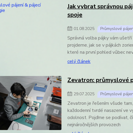
Jak vybrat správnou páj
spoje
01
.
08
.
2025
Průmyslové pájen
Správná volba pájky vám ušetří n
projdeme, jak se v pájkách zorien
které na první pohled vůbec nev
celý článek
Zevatron: průmyslové p
29
.
07
.
2025
Průmyslové pájen
Zevatron je řešením všude tam, 
každodenní tvrdé nasazení ve vý
odolnost. Pojďme se podívat, čí
nejnáročnějších provozech