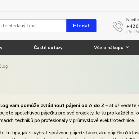
Nevíte
Hledat
+420
(Po-Pá
y
Časté dotazy
Vše o nákupu
Blog
log vám pomůže zvládnout pájení od A do Z
– ať už vedete 
bujete spolehlivou páječku pro své projekty. Je tu pro každého,
mácích techniků po profesionály v průmyslové elektrotechnice.
e tu tipy, jak si vybrat správnou pájecí stanici, aku páječku či klas