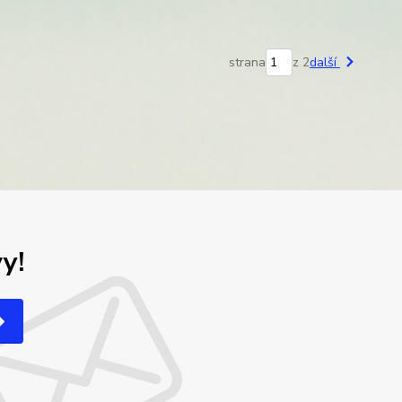
strana
z 2
další
y!