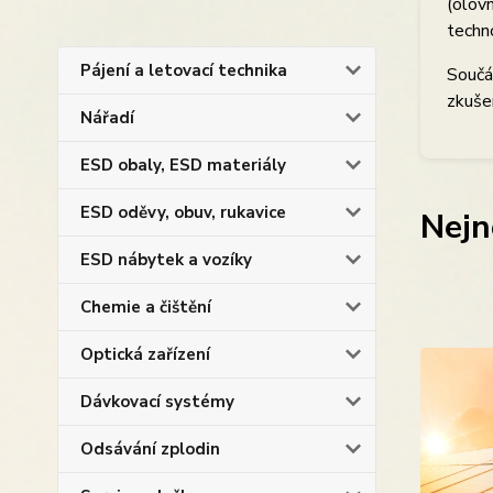
(olovn
techno
Pájení a letovací technika
Součás
zkušen
Nářadí
ESD obaly, ESD materiály
ESD oděvy, obuv, rukavice
Nejn
ESD nábytek a vozíky
Chemie a čištění
Optická zařízení
Dávkovací systémy
Odsávání zplodin