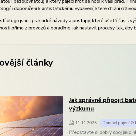
atou i bezolovnatou) a který pájecí hrot se hodí k vaší práci. Při
logií i doporučení k antistatickému vybavení, které chrání citlivou
tí blogu jsou i praktické návody a postupy, které ušetří čas, zvýš
osti přímo z provozů a poradíme, jak nastavit procesy tak, aby b
ovější články
Jak správně připojit bat
výzkumu
11
.
11
.
2025
Domácí pájení & k
Představte si dobrý spoj jako hl