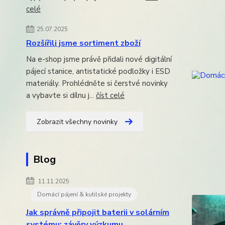
celé
25.07.2025
Rozšířili jsme sortiment zboží
Na e-shop jsme právě přidali nové digitální
pájecí stanice, antistatické podložky i ESD
materiály. Prohlédněte si čerstvé novinky
a vybavte si dílnu j...
číst celé
Zobrazit všechny novinky
Blog
11.11.2025
Domácí pájení & kutilské projekty
Jak správně připojit baterii v solárním
systému: závěry výzkumu