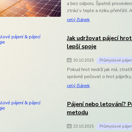
a bez odporu. Špatně provedené
ztrácí v teple a riziku přehřátí.
celý článek
Jak udržovat pájecí hrot
lepší spoje
30
.
10
.
2025
Průmyslové pájen
Pokud hrot nedrží jak má, ztratít
správně pečovat o hrot páječky, 
celý článek
Pájení nebo letování? P
metodu
23
.
10
.
2025
Průmyslové pájen