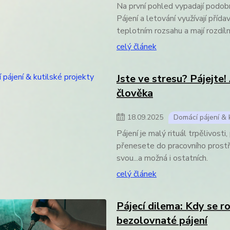
Na první pohled vypadají podobně
Pájení a letování využívají přída
teplotním rozsahu a mají rozdíl
celý článek
Jste ve stresu? Pájejte!
člověka
18
.
09
.
2025
Domácí pájení & k
Pájení je malý rituál trpělivost
přenesete do pracovního prostřed
svou...a možná i ostatních.
celý článek
Pájecí dilema: Kdy se r
bezolovnaté pájení