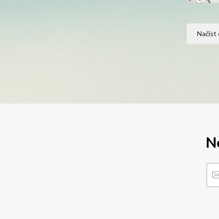
Načíst 
N