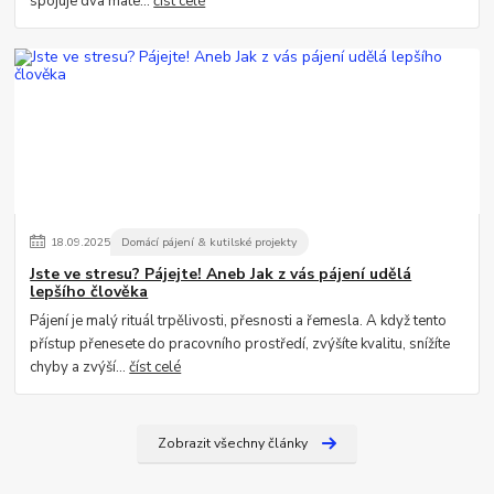
spojuje dva mate...
číst celé
18
.
09
.
2025
Domácí pájení & kutilské projekty
Jste ve stresu? Pájejte! Aneb Jak z vás pájení udělá
lepšího člověka
Pájení je malý rituál trpělivosti, přesnosti a řemesla. A když tento
přístup přenesete do pracovního prostředí, zvýšíte kvalitu, snížíte
chyby a zvýší...
číst celé
Zobrazit všechny články