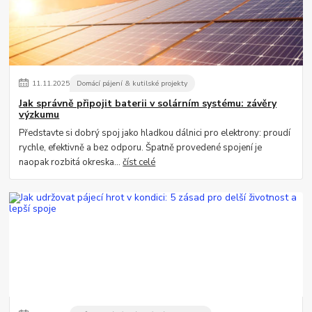
11
.
11
.
2025
Domácí pájení & kutilské projekty
Jak správně připojit baterii v solárním systému: závěry
výzkumu
Představte si dobrý spoj jako hladkou dálnici pro elektrony: proudí
rychle, efektivně a bez odporu. Špatně provedené spojení je
naopak rozbitá okreska...
číst celé