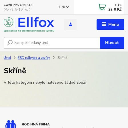
0
ks
+420 725 430 040
CZK
za
0 Kč
(Po-Pá, 8-16 hod.)
Menu
Hledat
Úvod
ESD nábytek a vozíky
Skříně
Skříně
V této kategorii nebylo nalezeno žádné zboží.
RODINNÁ FIRMA