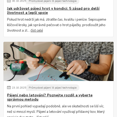
30
.
10
.
2025
Průmyslové pájení & pájecí technologie
Jak udržovat pájecí hrot v kondici: 5 zásad pro delší
životnost a lepší spoje
Pokud hrot nedrží jak má, ztratíte čas, kvalitu i peníze. Sepisujeme
klíčové kroky, jak správně pečovat o hrot páječky, prodloužit jeho
životnost a zl...
číst celé
23
.
10
.
2025
Průmyslové pájení & pájecí technologie
Pájení nebo letování? Poznejte rozdíl a vyberte
správnou metodu
Na první pohled vypadají podobně, ale ve skutečnosti se liší víc,
než si mnozí myslí. Pájení a letování využívají přídavný kov, který