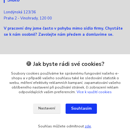
Londýnská 123/36
Praha 2 - Vinohrady, 120 00
V pracovní dny jsme často v pohybu mimo sídlo firmy. Chystáte
se k nám osobně? Zavolejte nám předem a domluvíme se.
Kontakty
🍪 Jak byste rádi své cookies?
Soubory cookies používáme ke správnému fungování našeho e-
Zákaznická podpora Ellfox
shopu a v případě vašeho souhlasu také ke sledování statistik o
+420 725 430 040
webu, měření efektivity reklamních kampaní, zapamatování vašeho
(Po-Pá, 8-16 hod.)
oblíbeného nastavení při používání stránek, či zobrazení reklam
odpovídajících vašim preferencím.
Více k využití cookies
info@ellfox.cz
Souhlasím
Nastavení
Souhlas můžete odmítnout
zde
.