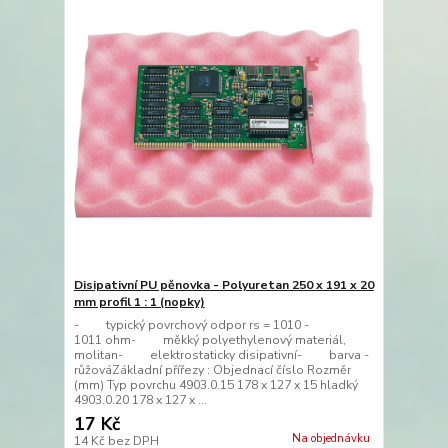
Disipativní PU pěnovka - Polyuretan 250 x 191 x 20
mm profil 1 : 1 (nopky)
- typický povrchový odpor rs = 1010 -
1011 ohm- měkký polyethylenový materiál,
molitan- elektrostaticky disipativní- barva -
růžováZákladní přířezy : Objednací číslo Rozměr
(mm) Typ povrchu 4903.0.15 178 x 127 x 15 hladký
4903.0.20 178 x 127 x ...
17 Kč
Na objednávku
14 Kč
bez DPH