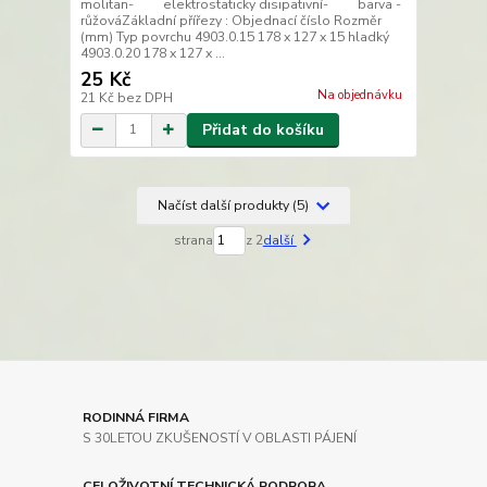
molitan- elektrostaticky disipativní- barva -
růžováZákladní přířezy : Objednací číslo Rozměr
(mm) Typ povrchu 4903.0.15 178 x 127 x 15 hladký
4903.0.20 178 x 127 x ...
25 Kč
Na objednávku
21 Kč
bez DPH
Přidat do košíku
Načíst další produkty (5)
strana
z 2
další
RODINNÁ FIRMA
S 30LETOU ZKUŠENOSTÍ V OBLASTI PÁJENÍ
CELOŽIVOTNÍ TECHNICKÁ PODPORA