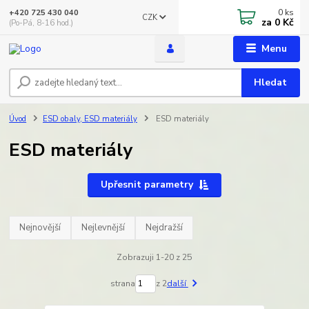
0
ks
+420 725 430 040
CZK
za
0 Kč
(Po-Pá, 8-16 hod.)
Menu
Hledat
Úvod
ESD obaly, ESD materiály
ESD materiály
ESD materiály
Upřesnit parametry
Nejnovější
Nejlevnější
Nejdražší
Zobrazuji 1-20 z 25
strana
z 2
další