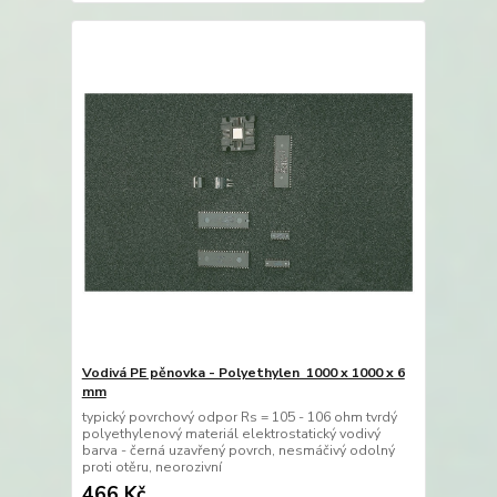
Vodivá PE pěnovka - Polyethylen 1000 x 1000 x 6
mm
typický povrchový odpor Rs = 105 - 106 ohm tvrdý
polyethylenový materiál elektrostatický vodivý
barva - černá uzavřený povrch, nesmáčivý odolný
proti otěru, neorozivní
466 Kč