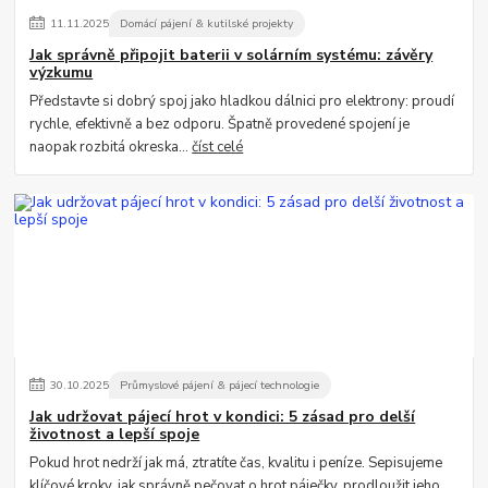
11
.
11
.
2025
Domácí pájení & kutilské projekty
Jak správně připojit baterii v solárním systému: závěry
výzkumu
Představte si dobrý spoj jako hladkou dálnici pro elektrony: proudí
rychle, efektivně a bez odporu. Špatně provedené spojení je
naopak rozbitá okreska...
číst celé
30
.
10
.
2025
Průmyslové pájení & pájecí technologie
Jak udržovat pájecí hrot v kondici: 5 zásad pro delší
životnost a lepší spoje
Pokud hrot nedrží jak má, ztratíte čas, kvalitu i peníze. Sepisujeme
klíčové kroky, jak správně pečovat o hrot páječky, prodloužit jeho