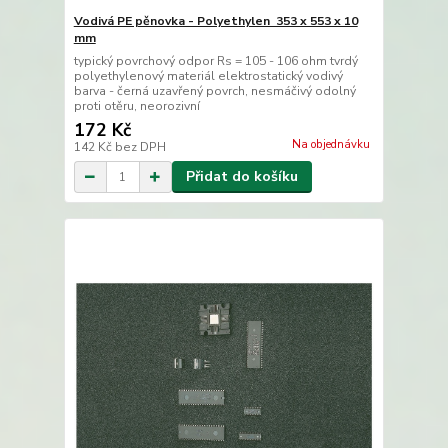
Vodivá PE pěnovka - Polyethylen 353 x 553 x 10
mm
typický povrchový odpor Rs = 105 - 106 ohm tvrdý
polyethylenový materiál elektrostatický vodivý
barva - černá uzavřený povrch, nesmáčivý odolný
proti otěru, neorozivní
172 Kč
Na objednávku
142 Kč
bez DPH
Přidat do košíku