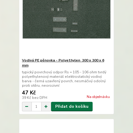
Vodivá PE pěnovka - Polyethylen 300 x 300 x 6
mm
typický povrchový odpor Rs = 105 - 106 ohm tvrdý
polyethylenový materiál elektrostatický vodivý
barva - černá uzavřený povrch, nesmáčivý odolný
proti otěru, neorozivní
47 Kč
Na objednávku
39 Kč
bez DPH
Přidat do košíku