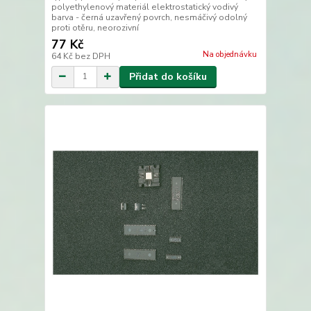
polyethylenový materiál elektrostatický vodivý
barva - černá uzavřený povrch, nesmáčivý odolný
proti otěru, neorozivní
77 Kč
Na objednávku
64 Kč
bez DPH
Přidat do košíku