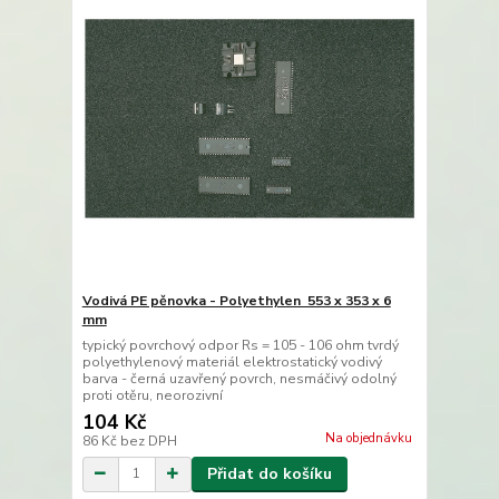
Vodivá PE pěnovka - Polyethylen 553 x 353 x 6
mm
typický povrchový odpor Rs = 105 - 106 ohm tvrdý
polyethylenový materiál elektrostatický vodivý
barva - černá uzavřený povrch, nesmáčivý odolný
proti otěru, neorozivní
104 Kč
Na objednávku
86 Kč
bez DPH
Přidat do košíku