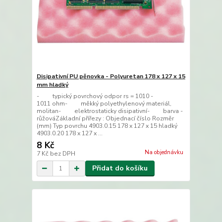
Disipativní PU pěnovka - Polyuretan 178 x 127 x 15
mm hladký
- typický povrchový odpor rs = 1010 -
1011 ohm- měkký polyethylenový materiál,
molitan- elektrostaticky disipativní- barva -
růžováZákladní přířezy : Objednací číslo Rozměr
(mm) Typ povrchu 4903.0.15 178 x 127 x 15 hladký
4903.0.20 178 x 127 x ...
8 Kč
Na objednávku
7 Kč
bez DPH
Přidat do košíku