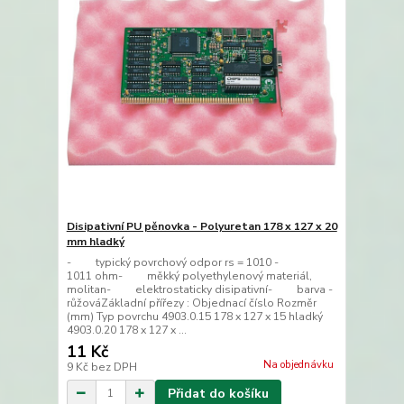
Disipativní PU pěnovka - Polyuretan 178 x 127 x 20
mm hladký
- typický povrchový odpor rs = 1010 -
1011 ohm- měkký polyethylenový materiál,
molitan- elektrostaticky disipativní- barva -
růžováZákladní přířezy : Objednací číslo Rozměr
(mm) Typ povrchu 4903.0.15 178 x 127 x 15 hladký
4903.0.20 178 x 127 x ...
11 Kč
Na objednávku
9 Kč
bez DPH
Přidat do košíku