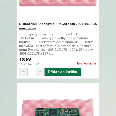
Disipativní PU pěnovka - Polyuretan 250 x 191 x 15
mm hladký
- typický povrchový odpor rs = 1010 -
1011 ohm- měkký polyethylenový materiál,
molitan- elektrostaticky disipativní- barva -
růžováZákladní přířezy : Objednací číslo Rozměr
(mm) Typ povrchu 4903.0.15 178 x 127 x 15 hladký
4903.0.20 178 x 127 x ...
18 Kč
Na objednávku
15 Kč
bez DPH
Přidat do košíku