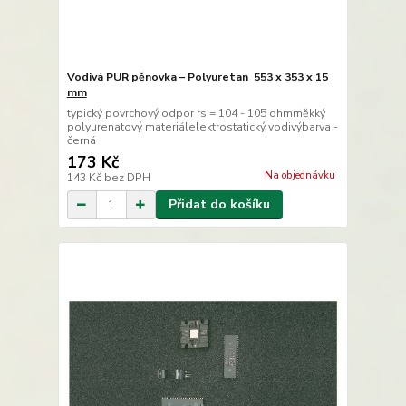
Vodivá PUR pěnovka – Polyuretan 553 x 353 x 15
mm
typický povrchový odpor rs = 104 - 105 ohmměkký
polyurenatový materiálelektrostatický vodivýbarva -
černá
173 Kč
Na objednávku
143 Kč
bez DPH
Přidat do košíku