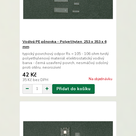
Vodivá PE pěnovka - Polyethylen 253 x 353 x 6
mm
typický povrchový odpor Rs = 105 - 106 ohm tvrdý
polyethylenový materiál elektrostatický vodivý
barva - černá uzavřený povrch, nesmáčivý odolný
proti otěru, neorozivní
42 Kč
Na objednávku
35 Kč
bez DPH
Přidat do košíku