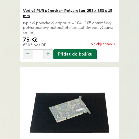
Vodivá PUR pěnovka – Polyuretan 253 x 353 x 15
mm
typický povrchový odpor rs = 104 - 105 ohmměkký
polyurenatový materiálelektrostatický vodivýbarva -
černá
75 Kč
Na objednávku
62 Kč
bez DPH
Přidat do košíku