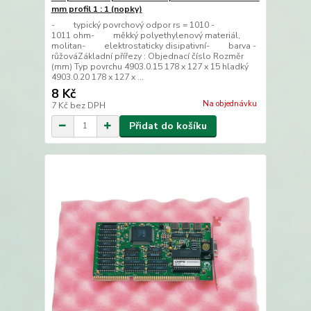
mm profil 1 : 1 (nopky)
- typický povrchový odpor rs = 1010 -
1011 ohm- měkký polyethylenový materiál,
molitan- elektrostaticky disipativní- barva -
růžováZákladní přířezy : Objednací číslo Rozměr
(mm) Typ povrchu 4903.0.15 178 x 127 x 15 hladký
4903.0.20 178 x 127 x ...
8 Kč
Na objednávku
7 Kč
bez DPH
Přidat do košíku