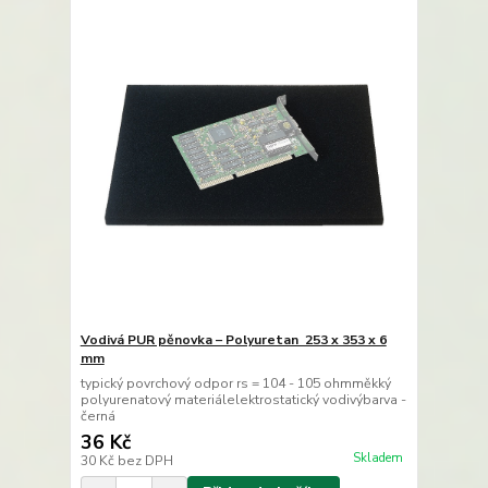
Vodivá PUR pěnovka – Polyuretan 253 x 353 x 6
mm
typický povrchový odpor rs = 104 - 105 ohmměkký
polyurenatový materiálelektrostatický vodivýbarva -
černá
36 Kč
Skladem
30 Kč
bez DPH