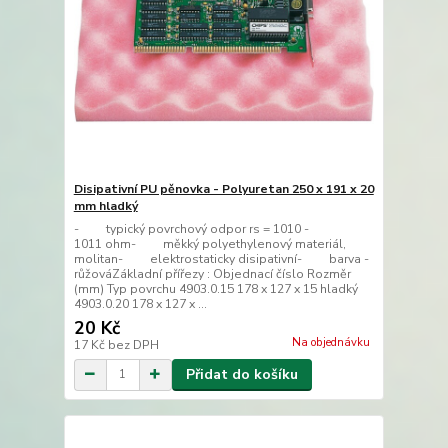
Disipativní PU pěnovka - Polyuretan 250 x 191 x 20
mm hladký
- typický povrchový odpor rs = 1010 -
1011 ohm- měkký polyethylenový materiál,
molitan- elektrostaticky disipativní- barva -
růžováZákladní přířezy : Objednací číslo Rozměr
(mm) Typ povrchu 4903.0.15 178 x 127 x 15 hladký
4903.0.20 178 x 127 x ...
20 Kč
Na objednávku
17 Kč
bez DPH
Přidat do košíku