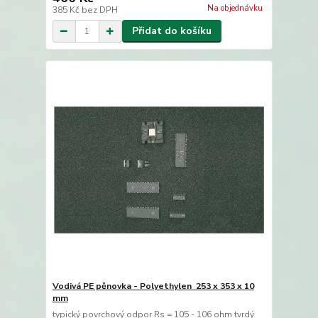
Na objednávku
385 Kč
bez DPH
Přidat do košíku
Vodivá PE pěnovka - Polyethylen 253 x 353 x 10
mm
typický povrchový odpor Rs = 105 - 106 ohm tvrdý