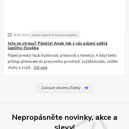
18
.
09
.
2025
Domácí pájení & kutilské projekty
Jste ve stresu? Pájejte! Aneb Jak z vás pájení udělá
lepšího člověka
Pájení je malý rituál trpělivosti, přesnosti a řemesla. A když tento
přístup přenesete do pracovního prostředí, zvýšíte kvalitu, snížíte
chyby a zvýší...
číst celé
Zobrazit všechny články
Nepropásněte novinky, akce a
slevy!