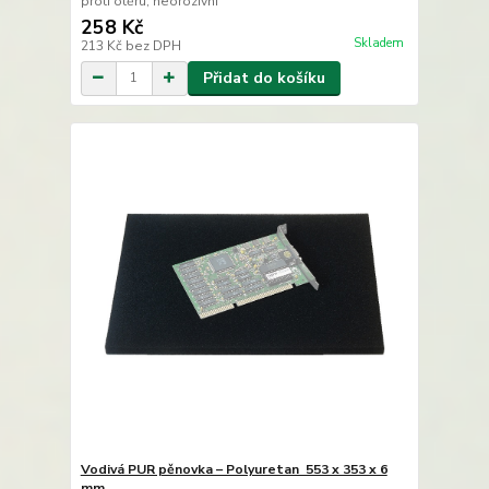
proti otěru, neorozivní
258 Kč
Skladem
213 Kč
bez DPH
Přidat do košíku
Vodivá PUR pěnovka – Polyuretan 553 x 353 x 6
mm