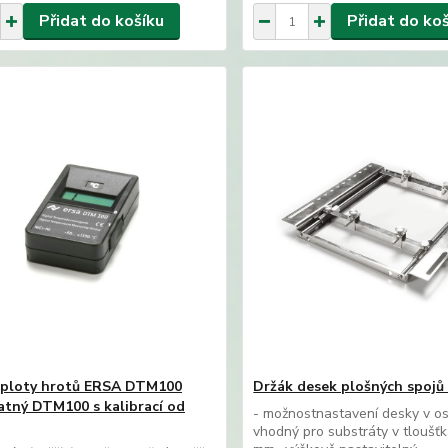
Přidat do košíku
Přidat do ko
eploty hrotů ERSA DTM100
Držák desek plošných spojů
tný DTM100 s kalibrací od
- možnostnastavení desky v o
vhodný pro substráty v tloušť