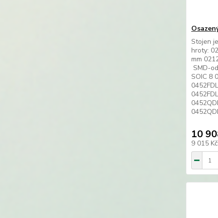
Osazený
Stojen j
hroty: 0
mm 0212
SMD-odl
SOIC 8 
0452FDL
0452FDL
0452QDL
0452QDLF
10 90
9 015 K