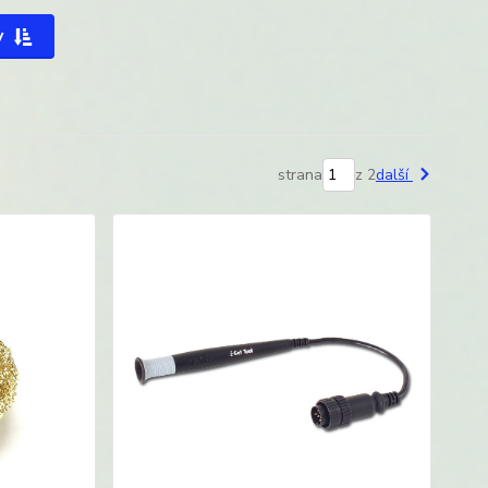
y
strana
z 2
další