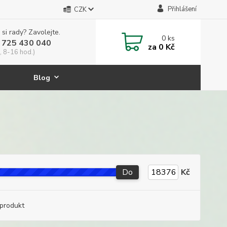
Přihlášení
CZK
 si rady? Zavolejte.
0
ks
 725 430 040
za
0 Kč
, 8-16 hod.)
Blog
Do
Kč
produkt