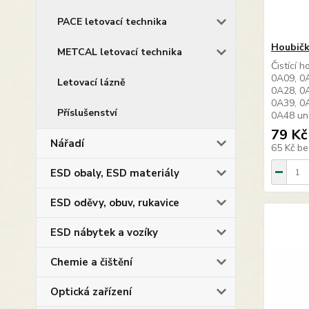
PACE letovací technika
Houbič
METCAL letovací technika
Čistící 
0A09, 0
Letovací lázně
0A28, 0
0A39, 0
Příslušenství
0A48 un
79 Kč
Nářadí
65 Kč
be
ESD obaly, ESD materiály
ESD oděvy, obuv, rukavice
ESD nábytek a vozíky
Chemie a čištění
Optická zařízení