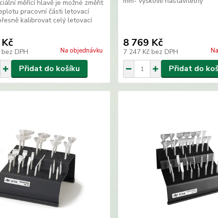
mm- výškově nastavitelný
ciální měřící hlavě je možné změřit
eplotu pracovní části letovací
přesně kalibrovat celý letovací
 Kč
8 769 Kč
Na objednávku
Na
č
bez DPH
7 247 Kč
bez DPH
Přidat do košíku
Přidat do ko