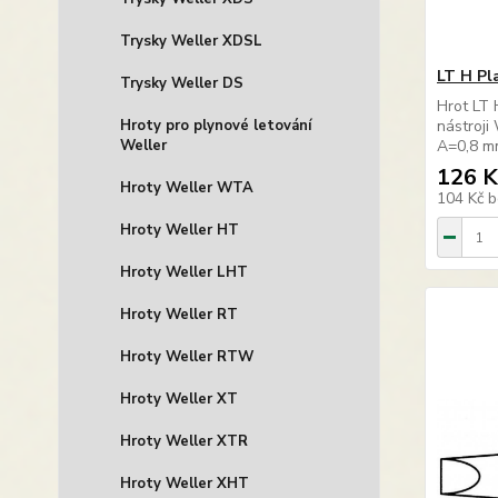
Trysky Weller XDSL
LT H Pl
Trysky Weller DS
Hrot LT 
Hroty pro plynové letování
nástroj
Weller
A=0,8 m
126 K
Hroty Weller WTA
104 Kč
b
Hroty Weller HT
Hroty Weller LHT
Hroty Weller RT
Hroty Weller RTW
Hroty Weller XT
Hroty Weller XTR
Hroty Weller XHT