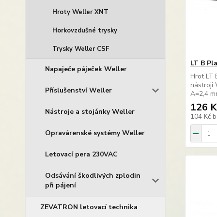
Hroty Weller XNT
Horkovzdušné trysky
Trysky Weller CSF
LT B Pl
Napaječe páječek Weller
Hrot LT 
nástroj
Příslušenství Weller
A=2,4 m
126 K
Nástroje a stojánky Weller
104 Kč
b
Opravárenské systémy Weller
Letovací pera 230VAC
Odsávání škodlivých zplodin
při pájení
ZEVATRON letovací technika