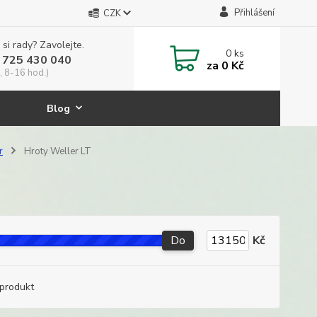
Přihlášení
CZK
 si rady? Zavolejte.
0
ks
 725 430 040
za
0 Kč
, 8-16 hod.)
Blog
r
Hroty Weller LT
Do
Kč
produkt