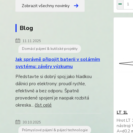
Zobrazit všechny novinky
Blog
11.11.2025
Domácí pájení & kutilské projekty
Jak správně připojit baterii v solárním
systému: závěry výzkumu
Představte si dobrý spoj jako hladkou
dálnici pro elektrony: proudí rychle,
efektivně a bez odporu. Špatně
provedené spojení je naopak rozbitá
okreska...
číst celé
LT 1L
Hrot LT 
30.10.2025
nástroj
Průmyslové pájení & pájecí technologie
A=d0,2 