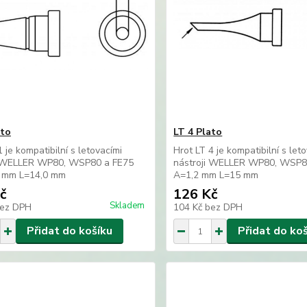
ato
LT 4 Plato
1 je kompatibilní s letovacími
Hrot LT 4 je kompatibilní s let
i WELLER WP80, WSP80 a FE75
nástroji WELLER WP80, WSP8
 mm L=14,0 mm
A=1,2 mm L=15 mm
č
126 Kč
Skladem
ez DPH
104 Kč
bez DPH
Přidat do košíku
Přidat do ko