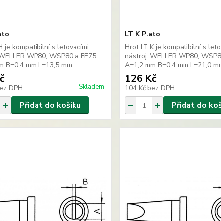
ato
LT K Plato
H je kompatibilní s letovacími
Hrot LT K je kompatibilní s let
i WELLER WP80, WSP80 a FE75
nástroji WELLER WP80, WSP8
m B=0,4 mm L=13,5 mm
A=1,2 mm B=0,4 mm L=21,0 m
č
126 Kč
Skladem
ez DPH
104 Kč
bez DPH
Přidat do košíku
Přidat do ko