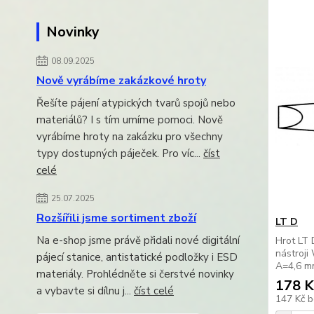
Novinky
08.09.2025
Nově vyrábíme zakázkové hroty
Řešíte pájení atypických tvarů spojů nebo
materiálů? I s tím umíme pomoci. Nově
vyrábíme hroty na zakázku pro všechny
typy dostupných páječek. Pro víc...
číst
celé
25.07.2025
Rozšířili jsme sortiment zboží
LT D
Na e-shop jsme právě přidali nové digitální
Hrot LT 
nástroj
pájecí stanice, antistatické podložky i ESD
A=4,6 m
materiály. Prohlédněte si čerstvé novinky
178 K
a vybavte si dílnu j...
číst celé
147 Kč
b