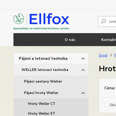
O nás
Kontakt
Úvod
P
Pájení a letovací technika
Hrot
WELLER letovací technika
Pájecí sestavy Weller
Cena:
Pájecí hroty Weller
Hroty Weller CT
Skl
Hroty Weller ET