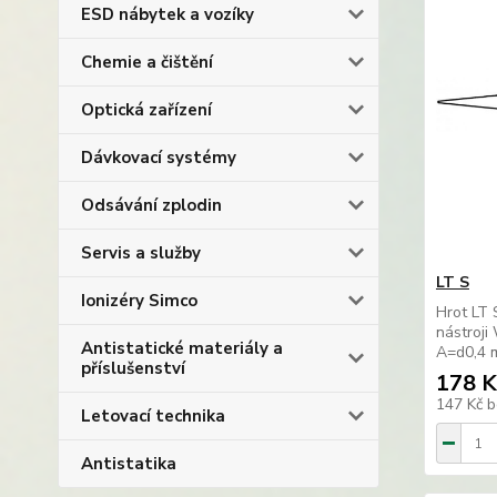
ESD nábytek a vozíky
Chemie a čištění
Optická zařízení
Dávkovací systémy
Odsávání zplodin
Servis a služby
LT S
Ionizéry Simco
Hrot LT 
nástroj
Antistatické materiály a
A=d0,4 
příslušenství
178 K
147 Kč
b
Letovací technika
Antistatika