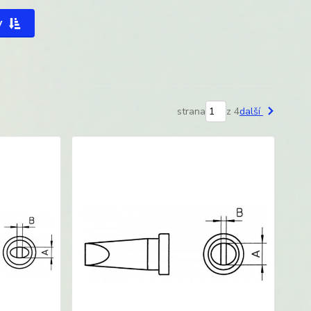
y
strana
z 4
další