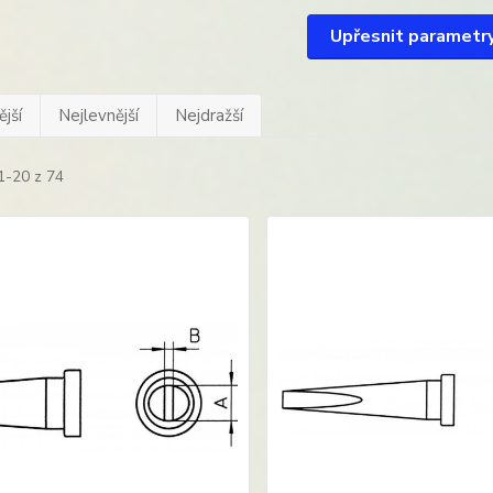
Upřesnit parametr
jší
Nejlevnější
Nejdražší
1-20 z 74