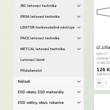
JBC letovací technika
ERSA letovací technika
LEISTER horkovzdušné nástroje
PACE letovací technika
LT 1 Pl
METCAL letovací technika
Hrot LT 
nástroj
Letovací lázně
A=d0,25
126 K
Příslušenství
104 Kč
b
Nářadí
ESD obaly, ESD materiály
ESD oděvy, obuv, rukavice