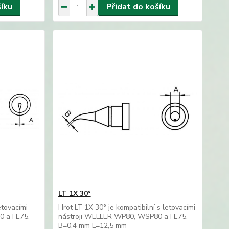
šíku
Přidat do košíku
LT 1X 30°
etovacími
Hrot LT 1X 30° je kompatibilní s letovacími
0 a FE75.
nástroji WELLER WP80, WSP80 a FE75.
B=0,4 mm L=12,5 mm