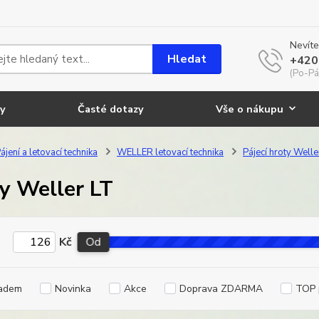
Nevíte
Hledat
+420
(Po-Pá
y
Časté dotazy
Vše o nákupu
ájení a letovací technika
WELLER letovací technika
Pájecí hroty Welle
y Weller LT
Kč
Od
adem
Novinka
Akce
Doprava ZDARMA
TOP 