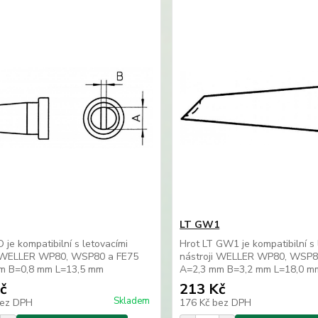
LT GW1
D je kompatibilní s letovacími
Hrot LT GW1 je kompatibilní s 
i WELLER WP80, WSP80 a FE75
nástroji WELLER WP80, WSP8
m B=0,8 mm L=13,5 mm
A=2,3 mm B=3,2 mm L=18,0 m
č
213 Kč
Skladem
ez DPH
176 Kč
bez DPH