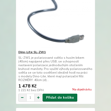
Dino-Lite SL-ZW1
SL-ZW1 je polarizované světlo s husím krkem
(40cm) napájené přes USB, se schopností
nastavení polarizace jednoduchým otočením
kruhové manžety. Pro využití výhody polarizovaného
světla se se toto osvětlení ideálně hodí na práci
s modely Dino-Lite, které mají polarizační filtr.
ROZMĚRY: 40cm (d)...
1 478 Kč
Na objednávku
1 221 Kč
bez DPH
Přidat do košíku