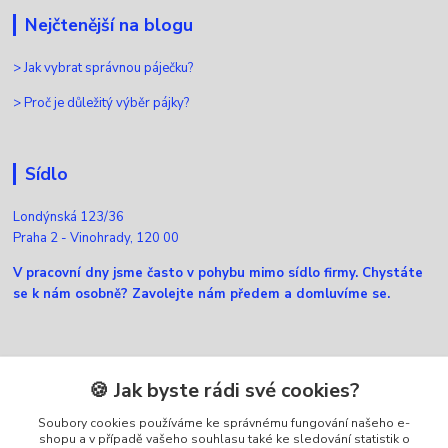
Nejčtenější na blogu
>
Jak vybrat správnou páječku?
>
Proč je důležitý výběr pájky?
Sídlo
Londýnská 123/36
Praha 2 - Vinohrady, 120 00
V pracovní dny jsme často v pohybu mimo sídlo firmy. Chystáte
se k nám osobně? Zavolejte nám předem a domluvíme se.
Kontakty
🍪 Jak byste rádi své cookies?
Soubory cookies používáme ke správnému fungování našeho e-
Zákaznická podpora Ellfox
shopu a v případě vašeho souhlasu také ke sledování statistik o
+420 725 430 040