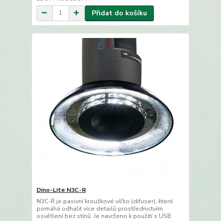
Přidat do košíku
Dino-Lite N3C-R
N3C-R je pasivní kroužkové víčko (difuser), které
pomáhá odhalit více detailů prostřednictvím
osvětlení bez stínů. Je navrženo k použití s USB