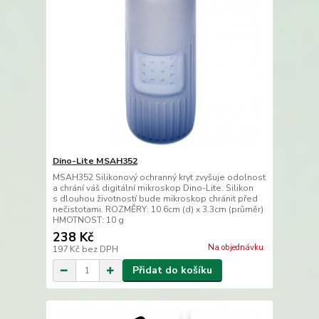
Dino-Lite MSAH352
MSAH352 Silikonový ochranný kryt zvyšuje odolnost
a chrání váš digitální mikroskop Dino-Lite. Silikon
s dlouhou životností bude mikroskop chránit před
nečistotami. ROZMĚRY: 10.6cm (d) x 3.3cm (průměr)
HMOTNOST: 10 g
238 Kč
Na objednávku
197 Kč
bez DPH
Přidat do košíku