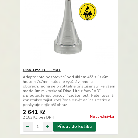
Dino-Lite FC-L-MA1
Adapter pro pozorování pod úhlem 45° s úzkým
hrotem 7x7mm nalezne využití v mnoha
oborech. jedná se o volitelné příslušenství ke všem
modelům mikroskopů Dino-Lite z řady "AD"
s prodlouženou pracovní vzdáleností. Patentovaná
konstrukce zajistí rozšířené osvětlení na zrcátko a
poskytuje nejlepší obraz...
2 641 Kč
Na objednávku
2 183 Kč
bez DPH
Přidat do košíku