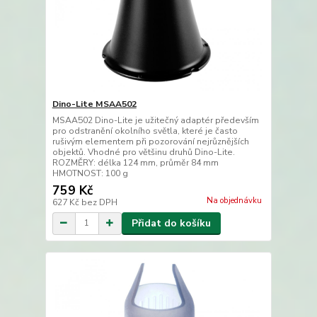
Dino-Lite MSAA502
MSAA502 Dino-Lite je užitečný adaptér především
pro odstranění okolního světla, které je často
rušivým elementem při pozorování nejrůznějších
objektů. Vhodné pro většinu druhů Dino-Lite.
ROZMĚRY: délka 124 mm, průměr 84 mm
HMOTNOST: 100 g
759 Kč
Na objednávku
627 Kč
bez DPH
Přidat do košíku