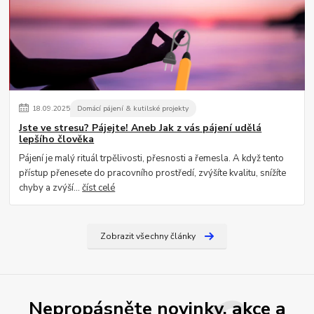
18
.
09
.
2025
Domácí pájení & kutilské projekty
Jste ve stresu? Pájejte! Aneb Jak z vás pájení udělá
lepšího člověka
Pájení je malý rituál trpělivosti, přesnosti a řemesla. A když tento
přístup přenesete do pracovního prostředí, zvýšíte kvalitu, snížíte
chyby a zvýší...
číst celé
Zobrazit všechny články
Nepropásněte novinky, akce a