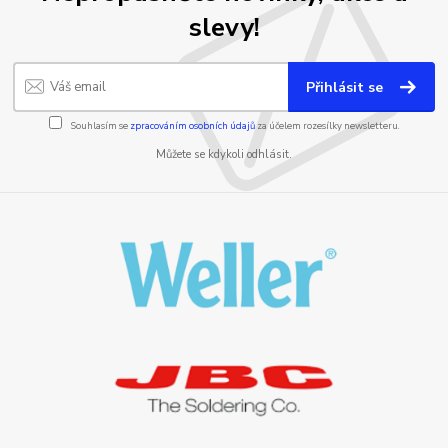
slevy!
Přihlásit se
Souhlasím se
zpracováním osobních údajů
za účelem rozesílky newsletteru.
Můžete se kdykoli odhlásit.