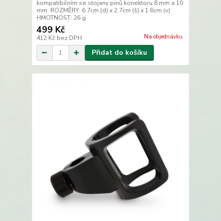
kompatibilním se stojany pinů konektoru 8 mm a 10
mm. ROZMĚRY: 6.7cm (d) x 2.7cm (š) x 1.6cm (v)
HMOTNOST: 26 g
499 Kč
Na objednávku
412 Kč
bez DPH
Přidat do košíku