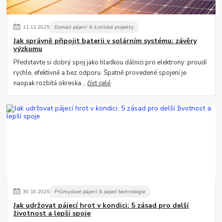
11
.
11
.
2025
Domácí pájení & kutilské projekty
Jak správně připojit baterii v solárním systému: závěry
výzkumu
Představte si dobrý spoj jako hladkou dálnici pro elektrony: proudí
rychle, efektivně a bez odporu. Špatně provedené spojení je
naopak rozbitá okreska...
číst celé
30
.
10
.
2025
Průmyslové pájení & pájecí technologie
Jak udržovat pájecí hrot v kondici: 5 zásad pro delší
životnost a lepší spoje