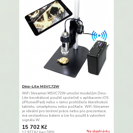
Dino-Lite MSVC72W
WiFi Streamer MSVC72W umožní modelům Dino-
Lite bezdrátové použití společně s aplikacemi iOS
(iPhone/iPad) nebo v rámci prohlížeče kteréhokoli
tabletu, smartphonu nebo počítače. WiFi Streamer
je ideální pro terénní práce nebo pro prezentace,
má vestavěnou baterii a lze ho použít k vytvoření
signálu W...
15 702 Kč
Na objednávku
12 977 Kč
bez DPH