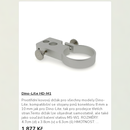
Dino-Lite HD-M1
Prvotřídní kovový držák pro všechny modely Dino-
Lite, kompatibilní se stojany pinů konektoru 8 mm a
10 mm jak pro Dino-Lite, tak pro prodejce třetích
stran.Tento držák lze objednat samostatně, ale také
jako součást balení stativu MS-W1. ROZMĚRY:
4.7cm (d) x 3.8cm (v) x 6.3cm (š) HMOTNOST: ...
1 877 Kč