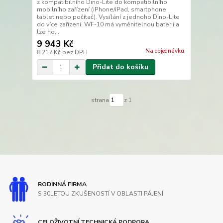
z kompatibilního Dino-Lite do kompatibilního
mobilního zařízení (iPhone/iPad, smartphone,
tablet nebo počítač). Vysílání z jednoho Dino-Lite
do více zařízení. WF-10 má vyměnitelnou baterii a
lze ho...
9 943 Kč
Na objednávku
8 217 Kč
bez DPH
Přidat do košíku
strana
z 1
RODINNÁ FIRMA
S 30LETOU ZKUŠENOSTÍ V OBLASTI PÁJENÍ
CELOŽIVOTNÍ TECHNICKÁ PODPORA