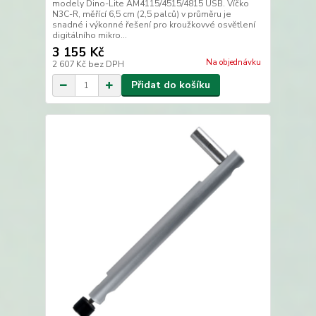
modely Dino-Lite AM4115/4515/4815 USB. Víčko
N3C-R, měřící 6,5 cm (2,5 palců) v průměru je
snadné i výkonné řešení pro kroužkovvé osvětlení
digitálního mikro...
3 155 Kč
Na objednávku
2 607 Kč
bez DPH
Přidat do košíku