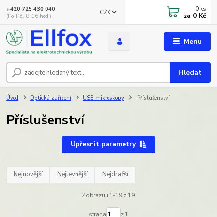
0
ks
+420 725 430 040
CZK
za
0 Kč
(Po-Pá, 8-16 hod.)
Menu
Hledat
Úvod
Optická zařízení
USB mikroskopy
Příslušenství
Příslušenství
Upřesnit parametry
Nejnovější
Nejlevnější
Nejdražší
Zobrazuji 1-19 z 19
strana
z 1