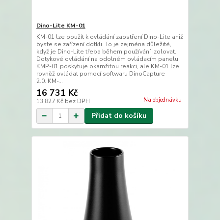
Dino-Lite KM-01
KM-01 lze použít k ovládání zaostření Dino-Lite aniž
byste se zařízení dotkli. To je zejména důležité,
když je Dino-Lite třeba během používání izolovat.
Dotykové ovládání na odolném ovládacím panelu
KMP-01 poskytuje okamžitou reakci, ale KM-01 lze
rovněž ovládat pomocí softwaru DinoCapture
2.0. KM-...
16 731 Kč
Na objednávku
13 827 Kč
bez DPH
Přidat do košíku