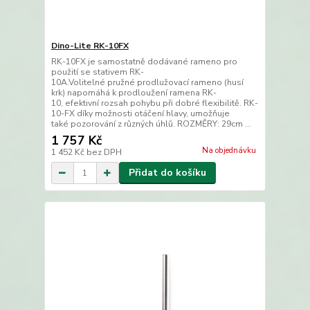
Dino-Lite RK-10FX
RK-10FX je samostatně dodávané rameno pro
použití se stativem RK-
10A.Volitelné pružné prodlužovací rameno (husí
krk) napomáhá k prodloužení ramena RK-
10, efektivní rozsah pohybu při dobré flexibilitě. RK-
10-FX díky možnosti otáčení hlavy, umožňuje
také pozorování z různých úhlů. ROZMĚRY: 29cm ...
1 757 Kč
Na objednávku
1 452 Kč
bez DPH
Přidat do košíku