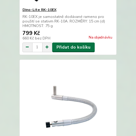
Dino-Lite RK-10EX
RK-10EX je samostatně dodávané rameno pro
použití se stativm RK-10A. ROZMĚRY: 15 cm (d)
HMOTNOST: 75 g
799 Kč
Na objednávku
660 Kč
bez DPH
Přidat do košíku