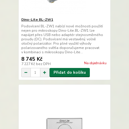
Dino-Lite BL-ZW1
Podsvícení BL-ZW1 nabízí nové možnosti použití
nejen pro mikroskopy Dino-Lite.BL-ZW1 lze
napájet přes USB nebo adaptér stejnosměrného
proudu (DC). Podsvícení má vestavěný, volně
otočný polarizátor. Pro plné využití výhody
polarizovaného světla doporučujeme pracovat
v kombinaci s mikroskopy Dino-Lite...
8 745 Kč
Na objednávku
7 227 Kč
bez DPH
Přidat do košíku