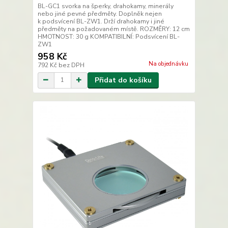
BL-GC1 svorka na šperky, drahokamy, minerály
nebo jiné pevné předměty. Doplněk nejen
k podsvícení BL-ZW1. Drží drahokamy i jiné
předměty na požadovaném místě. ROZMĚRY: 12 cm
HMOTNOST: 30 g KOMPATIBILNÍ: Podsvícení BL-
ZW1
958 Kč
Na objednávku
792 Kč
bez DPH
Přidat do košíku