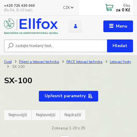
0
ks
+420 725 430 040
CZK
za
0 Kč
(Po-Pá, 8-16 hod.)
Menu
Hledat
Úvod
Pájení a letovací technika
PACE letovací technika
Letovací hroty
SX-100
SX-100
Upřesnit parametry
Nejnovější
Nejlevnější
Nejdražší
Zobrazuji 1-20 z 35