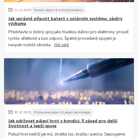
11
.
11
.
2025
Domácí pájení & kutilské projekty
Jak správně připojit baterii v solárním systému: závěry
výzkumu
Představte si dobrý spoj jako hladkou dálnici pro elektrony: proudí
rychle, efektivně a bez odporu. Špatně provedené spojení je
naopak rozbitá okreska...
číst celé
30
.
10
.
2025
Průmyslové pájení & pájecí technologie
Jak udržovat pájecí hrot v kondici: 5 zásad pro delší
životnost a lepší spoje
Pokud hrot nedrží jak má, ztratíte čas, kvalitu i peníze. Sepisujeme