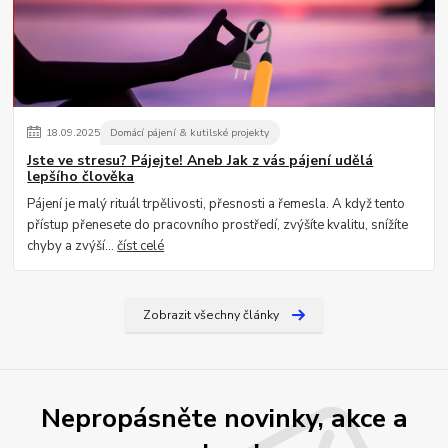
18
.
09
.
2025
Domácí pájení & kutilské projekty
Jste ve stresu? Pájejte! Aneb Jak z vás pájení udělá
lepšího člověka
Pájení je malý rituál trpělivosti, přesnosti a řemesla. A když tento
přístup přenesete do pracovního prostředí, zvýšíte kvalitu, snížíte
chyby a zvýší...
číst celé
Zobrazit všechny články
Nepropásněte novinky, akce a