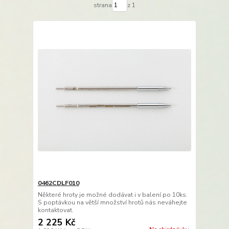
strana
z 1
0462CDLF010
Některé hroty je možné dodávat i v balení po 10ks.
S poptávkou na větší množství hrotů nás neváhejte
kontaktovat.
2 225 Kč