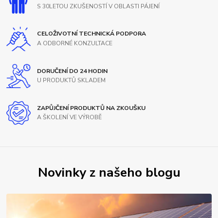
S 30LETOU ZKUŠENOSTÍ V OBLASTI PÁJENÍ
CELOŽIVOTNÍ TECHNICKÁ PODPORA
A ODBORNÉ KONZULTACE
DORUČENÍ DO 24 HODIN
U PRODUKTŮ SKLADEM
ZAPŮJČENÍ PRODUKTŮ NA ZKOUŠKU
A ŠKOLENÍ VE VÝROBĚ
Novinky z našeho blogu