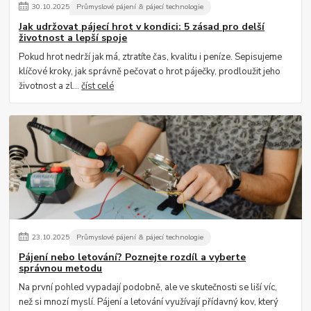
30
.
10
.
2025
Průmyslové pájení & pájecí technologie
Jak udržovat pájecí hrot v kondici: 5 zásad pro delší
životnost a lepší spoje
Pokud hrot nedrží jak má, ztratíte čas, kvalitu i peníze. Sepisujeme
klíčové kroky, jak správně pečovat o hrot páječky, prodloužit jeho
životnost a zl...
číst celé
23
.
10
.
2025
Průmyslové pájení & pájecí technologie
Pájení nebo letování? Poznejte rozdíl a vyberte
správnou metodu
Na první pohled vypadají podobně, ale ve skutečnosti se liší víc,
než si mnozí myslí. Pájení a letování využívají přídavný kov, který