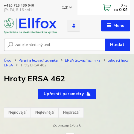
0
ks
+420 725 430 040
CZK
za
0 Kč
(Po-Pá, 8-16 hod.)
Menu
Hledat
Úvod
Pájení a letovací technika
ERSA letovací technika
Letovací hroty
ERSA
Hroty ERSA 462
Hroty ERSA 462
Upřesnit parametry
Nejnovější
Nejlevnější
Nejdražší
Zobrazuji 1-6 z 6