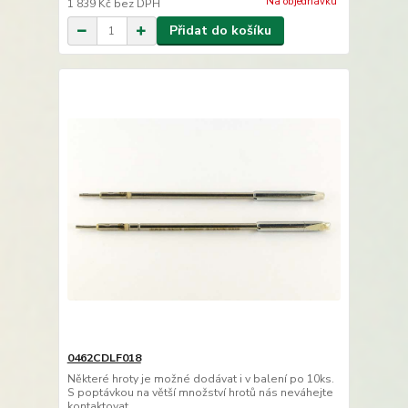
Na objednávku
1 839 Kč
bez DPH
Přidat do košíku
0462CDLF018
Některé hroty je možné dodávat i v balení po 10ks.
S poptávkou na větší množství hrotů nás neváhejte
kontaktovat.