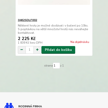
0462SDLF002
Některé hroty je možné dodávat i v balení po 10ks.
S poptávkou na větší množství hrotů nás neváhejte
kontaktovat.
2 225 Kč
Na objednávku
1 839 Kč
bez DPH
Přidat do košíku
strana
z 1
RODINNÁ FIRMA