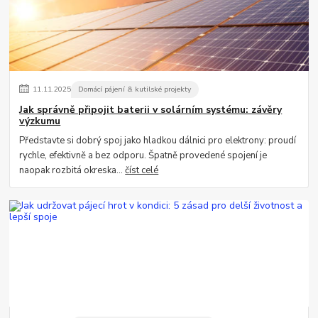
11
.
11
.
2025
Domácí pájení & kutilské projekty
Jak správně připojit baterii v solárním systému: závěry
výzkumu
Představte si dobrý spoj jako hladkou dálnici pro elektrony: proudí
rychle, efektivně a bez odporu. Špatně provedené spojení je
naopak rozbitá okreska...
číst celé