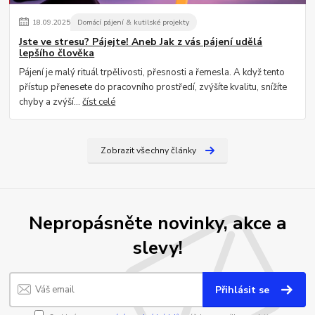
18
.
09
.
2025
Domácí pájení & kutilské projekty
Jste ve stresu? Pájejte! Aneb Jak z vás pájení udělá
lepšího člověka
Pájení je malý rituál trpělivosti, přesnosti a řemesla. A když tento
přístup přenesete do pracovního prostředí, zvýšíte kvalitu, snížíte
chyby a zvýší...
číst celé
Zobrazit všechny články
Nepropásněte novinky, akce a
slevy!
Přihlásit se