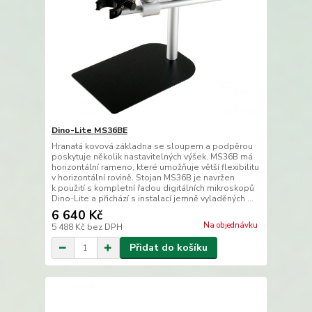
Dino-Lite MS36BE
Hranatá kovová základna se sloupem a podpěrou
poskytuje několik nastavitelných výšek. MS36B má
horizontální rameno, které umožňuje větší flexibilitu
v horizontální rovině. Stojan MS36B je navržen
k použití s kompletní řadou digitálních mikroskopů
Dino-Lite a přichází s instalací jemně vyladěných ...
6 640 Kč
Na objednávku
5 488 Kč
bez DPH
Přidat do košíku