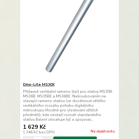
Dino-Lite MS30X
Přídavné vertikální rameno (tyč) pro stativy MS35B,
MS36B, MS35BE a MS36BE. Našroubováním na
stávající rameno stativu lze dosáhnout většího
vertikálního rozsahu pohybu digitálního
mikroskopu.Vhodné pro sledování větších
předmětů, kde nestačí rozsah standardního
stativu.Balení obsahuje tyč a spojovac...
1 629 Kč
Na objednávku
1 346 Kč
bez DPH