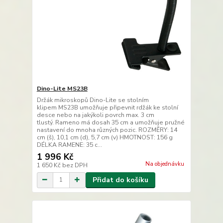
Dino-Lite MS23B
Držák mikroskopů Dino-Lite se stolním
klipem MS23B umožňuje připevnit rdžák ke stolní
desce nebo na jakýkoli povrch max. 3 cm
tlustý. Rameno má dosah 35 cm a umožňuje pružné
nastavení do mnoha různých pozic. ROZMĚRY: 14
cm (š), 10,1 cm (d), 5,7 cm (v) HMOTNOST: 156 g
DÉLKA RAMENE: 35 c...
1 996 Kč
Na objednávku
1 650 Kč
bez DPH
Přidat do košíku