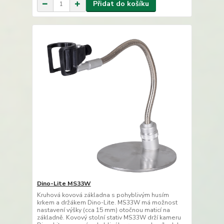
Přidat do košíku
Dino-Lite MS33W
Kruhová kovová základna s pohyblivým husím
krkem a držákem Dino-Lite. MS33W má možnost
nastavení výšky (cca 15 mm) otočnou maticí na
základně. Kovový stolní stativ MS33W drží kameru