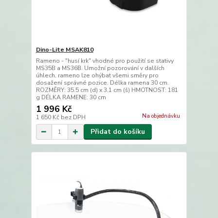
Dino-Lite MSAK810
Rameno - "husí krk" vhodné pro použití se stativy
MS35B a MS36B. Umožní pozorování v dalších
úhlech, rameno lze ohýbat všemi směry pro
dosažení správné pozice. Délka ramena 30 cm.
ROZMĚRY: 35.5 cm (d) x 3.1 cm (š) HMOTNOST: 181
g DÉLKA RAMENE: 30 cm
1 996 Kč
Na objednávku
1 650 Kč
bez DPH
Přidat do košíku