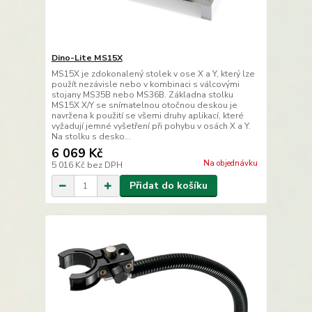
Dino-Lite MS15X
MS15X je zdokonalený stolek v ose X a Y, který lze
použít nezávisle nebo v kombinaci s válcovými
stojany MS35B nebo MS36B. Základna stolku
MS15X X/Y se snímatelnou otočnou deskou je
navržena k použití se všemi druhy aplikací, které
vyžadují jemné vyšetření při pohybu v osách X a Y.
Na stolku s desko...
6 069 Kč
Na objednávku
5 016 Kč
bez DPH
Přidat do košíku