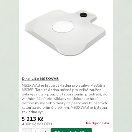
Dino-Lite MS3XWAB
MS3XWAB je hrubá základna pro stativy MS35B a
MS36B. Tato základna určená pro velké zatížení
byla vyvinuta k použití v laboratorním prostředí, do
vnitřních částí této základy se dokonale hodí
petriho misky nebo misky na pěstování buněčných
kultur až do průměru 90 mm. MS3XWAB je bytelná
základna vyr...
5 213 Kč
Na objednávku
4 308 Kč
bez DPH