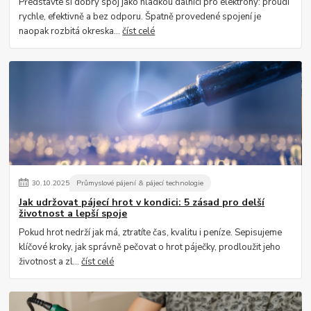
Představte si dobrý spoj jako hladkou dálnici pro elektrony: proudí
rychle, efektivně a bez odporu. Špatně provedené spojení je
naopak rozbitá okreska...
číst celé
30
.
10
.
2025
Průmyslové pájení & pájecí technologie
Jak udržovat pájecí hrot v kondici: 5 zásad pro delší
životnost a lepší spoje
Pokud hrot nedrží jak má, ztratíte čas, kvalitu i peníze. Sepisujeme
klíčové kroky, jak správně pečovat o hrot páječky, prodloužit jeho
životnost a zl...
číst celé