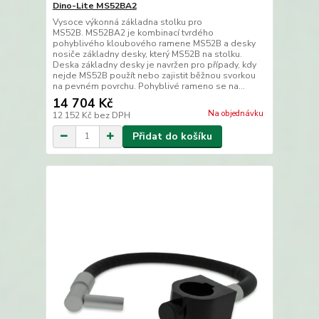
Dino-Lite MS52BA2
Vysoce výkonná základna stolku pro
MS52B. MS52BA2 je kombinací tvrdého
pohyblivého kloubového ramene MS52B a desky
nosiče základny desky, který MS52B na stolku.
Deska základny desky je navržen pro případy, kdy
nejde MS52B použít nebo zajistit běžnou svorkou
na pevném povrchu. Pohyblivé rameno se na...
14 704 Kč
Na objednávku
12 152 Kč
bez DPH
Přidat do košíku