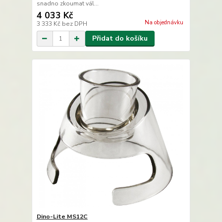
snadno zkoumat vál...
4 033 Kč
Na objednávku
3 333 Kč
bez DPH
Přidat do košíku
Dino-Lite MS12C