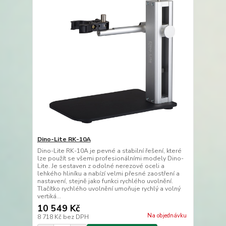
Dino-Lite RK-10A
Dino-Lite RK-10A je pevné a stabilní řešení, které
lze použít se všemi profesionálními modely Dino-
Lite. Je sestaven z odolné nerezové oceli a
lehkého hliníku a nabízí velmi přesné zaostření a
nastavení, stejně jako funkci rychlého uvolnění.
Tlačítko rychlého uvolnění umoňuje rychlý a volný
vertiká...
10 549 Kč
Na objednávku
8 718 Kč
bez DPH