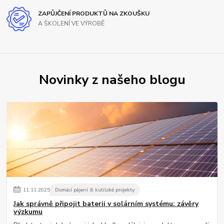
ZAPŮJČENÍ PRODUKTŮ NA ZKOUŠKU
A ŠKOLENÍ VE VÝROBĚ
Novinky z našeho blogu
11
.
11
.
2025
Domácí pájení & kutilské projekty
Jak správně připojit baterii v solárním systému: závěry
výzkumu