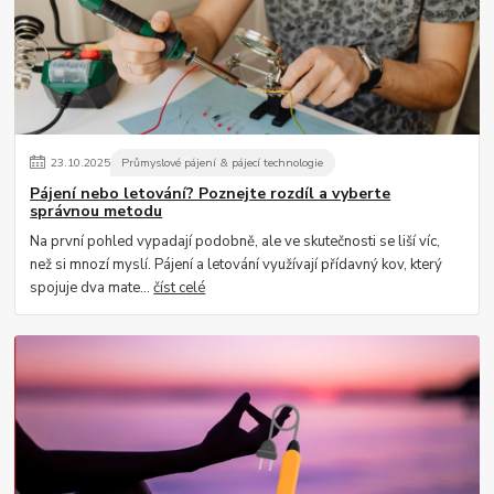
23
.
10
.
2025
Průmyslové pájení & pájecí technologie
Pájení nebo letování? Poznejte rozdíl a vyberte
správnou metodu
Na první pohled vypadají podobně, ale ve skutečnosti se liší víc,
než si mnozí myslí. Pájení a letování využívají přídavný kov, který
spojuje dva mate...
číst celé