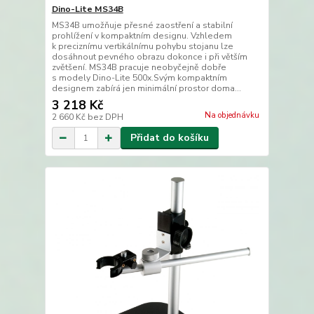
Dino-Lite MS34B
MS34B umožňuje přesné zaostření a stabilní
prohlížení v kompaktním designu. Vzhledem
k preciznímu vertikálnímu pohybu stojanu lze
dosáhnout pevného obrazu dokonce i při větším
zvětšení. MS34B pracuje neobyčejně dobře
s modely Dino-Lite 500x.Svým kompaktním
designem zabírá jen minimální prostor doma...
3 218 Kč
Na objednávku
2 660 Kč
bez DPH
Přidat do košíku