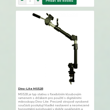
Přidat do košíku
Dino-Lite MS52B
MS52B je typ stativu s flexibilním kloubovým
ramenem s držákem pro použití s digitálními
mikroskopy Dino-Lite. Precizně strojově vyrobené
součásti poskytují hladké nastavení a neomezené
horizontální polohování v dobře vyváženém a