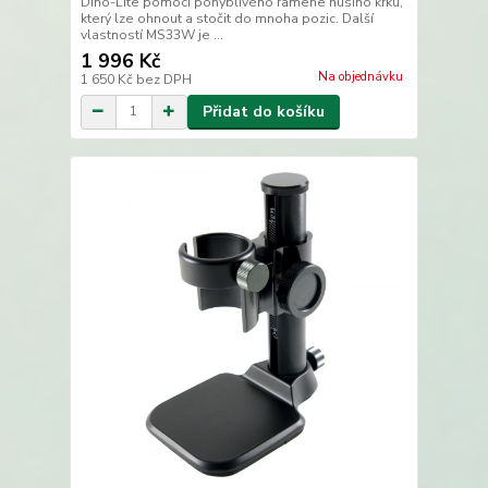
Dino-Lite pomocí pohyblivého ramene husího krku,
který lze ohnout a stočit do mnoha pozic. Další
vlastností MS33W je ...
1 996 Kč
Na objednávku
1 650 Kč
bez DPH
Přidat do košíku