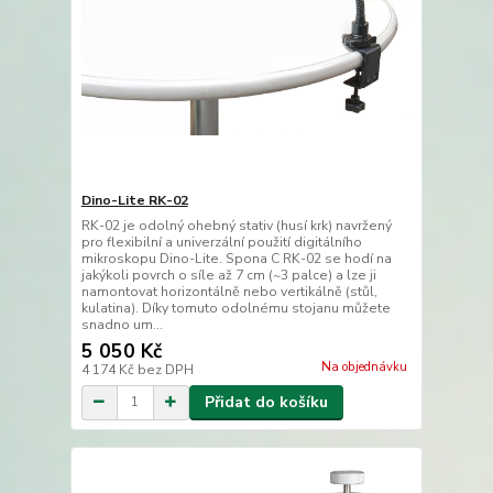
Dino-Lite RK-02
RK-02 je odolný ohebný stativ (husí krk) navržený
pro flexibilní a univerzální použití digitálního
mikroskopu Dino-Lite. Spona C RK-02 se hodí na
jakýkoli povrch o síle až 7 cm (~3 palce) a lze ji
namontovat horizontálně nebo vertikálně (stůl,
kulatina). Díky tomuto odolnému stojanu můžete
snadno um...
5 050 Kč
Na objednávku
4 174 Kč
bez DPH
Přidat do košíku