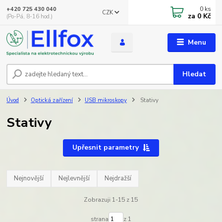
0
ks
+420 725 430 040
CZK
za
0 Kč
(Po-Pá, 8-16 hod.)
Menu
Hledat
Úvod
Optická zařízení
USB mikroskopy
Stativy
Stativy
Upřesnit parametry
Nejnovější
Nejlevnější
Nejdražší
Zobrazuji 1-15 z 15
strana
z 1