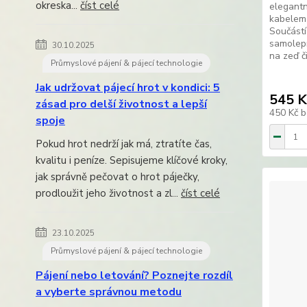
okreska...
číst celé
elegant
kabelem 
Součást
samolepí
30.10.2025
na zeď č
Průmyslové pájení & pájecí technologie
Jak udržovat pájecí hrot v kondici: 5
545 K
zásad pro delší životnost a lepší
450 Kč
b
spoje
Pokud hrot nedrží jak má, ztratíte čas,
kvalitu i peníze. Sepisujeme klíčové kroky,
jak správně pečovat o hrot páječky,
prodloužit jeho životnost a zl...
číst celé
23.10.2025
Průmyslové pájení & pájecí technologie
Pájení nebo letování? Poznejte rozdíl
a vyberte správnou metodu