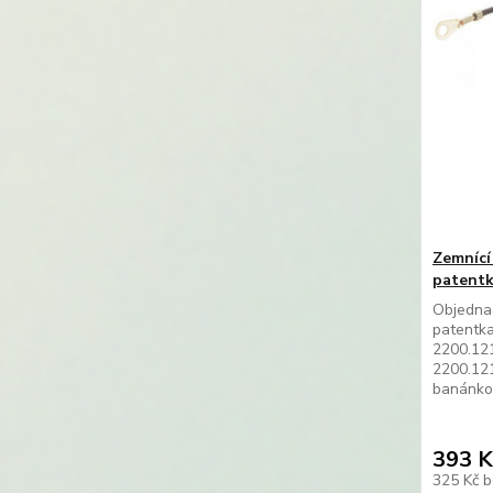
Zemnící
patentk
Objednac
patentka
2200.121
2200.121
banánko
393 K
325 Kč
b