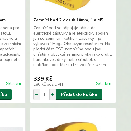
0mm
Zemnící bod 2 x druk 10mm, 1 x M5
sobena pro
Zemnící bod se připojuje přímo do
stolu,
elektrické zásuvky a je elektricky spojen
 snadné a
jen se zemnícím kolíkem zásuvky - je
se zemnícím
vybaven 1Mega Ohmovým resistorem. Na
apotřebí
přední části ESD zemnícího bodu jsou
ata:Resistor
umístěny obvyklé zemnící prvky jako druky,
připojeného
banánkové zdířky, nebo šroubek s
matičkou, pod kterou lze vodičem uzem...
339 Kč
Skladem
Skladem
280 Kč
bez DPH
šíku
Přidat do košíku