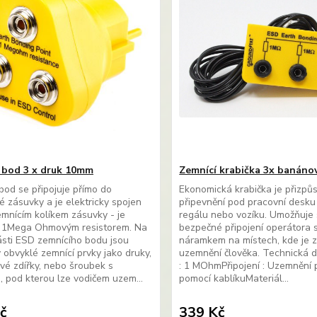
 bod 3 x druk 10mm
Zemnící krabička 3x banánov
bod se připojuje přímo do
Ekonomická krabička je přizpů
ké zásuvky a je elektricky spojen
připevnění pod pracovní desku 
emnícím kolíkem zásuvky - je
regálu nebo vozíku. Umožňuje
 1Mega Ohmovým resistorem. Na
bezpečné připojení operátora 
ásti ESD zemnícího bodu jsou
náramkem na místech, kde je z
 obvyklé zemnící prvky jako druky,
uzemnění člověka. Technická d
é zdířky, nebo šroubek s
: 1 MOhmPřipojení : Uzemnění 
, pod kterou lze vodičem uzem...
pomocí kablíkuMateriál...
č
339 Kč