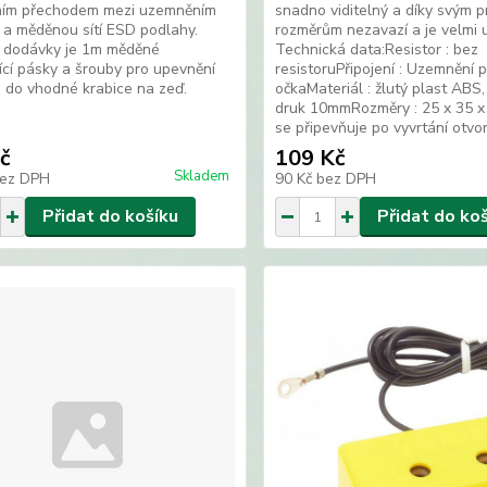
ním přechodem mezi uzemněním
snadno viditelný a díky svým p
a měděnou sítí ESD podlahy.
rozměrům nezavazí a je velmi u
í dodávky je 1m měděné
Technická data:Resistor : bez
cí pásky a šrouby pro upevnění
resistoruPřipojení : Uzemnění 
i do vhodné krabice na zeď.
očkaMateriál : žlutý plast ABS
druk 10mmRozměry : 25 x 35 
se připevňuje po vyvrtání otvoru
č
109 Kč
Skladem
ez DPH
90 Kč
bez DPH
Přidat do košíku
Přidat do ko