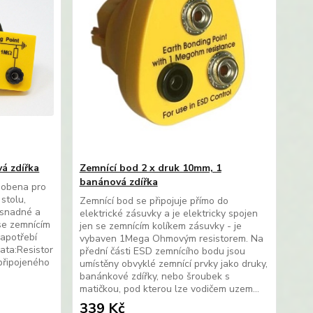
á zdířka
Zemnící bod 2 x druk 10mm, 1
banánová zdířka
sobena pro
stolu,
Zemnící bod se připojuje přímo do
 snadné a
elektrické zásuvky a je elektricky spojen
se zemnícím
jen se zemnícím kolíkem zásuvky - je
apotřebí
vybaven 1Mega Ohmovým resistorem. Na
ata:Resistor
přední části ESD zemnícího bodu jsou
připojeného
umístěny obvyklé zemnící prvky jako druky,
banánkové zdířky, nebo šroubek s
matičkou, pod kterou lze vodičem uzem...
339 Kč