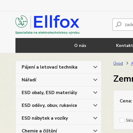
O nás
Kontakt
Úvod
A
Pájení a letovací technika
Zemn
Nářadí
ESD obaly, ESD materiály
Cena:
ESD oděvy, obuv, rukavice
ESD nábytek a vozíky
Skl
Chemie a čištění