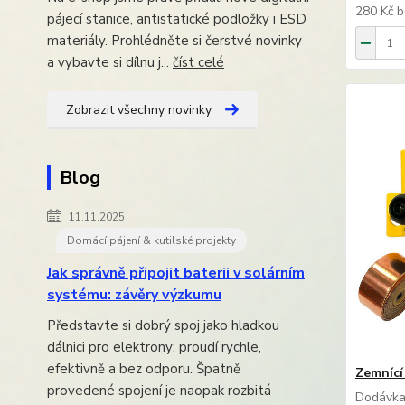
280 Kč
b
pájecí stanice, antistatické podložky i ESD
materiály. Prohlédněte si čerstvé novinky
a vybavte si dílnu j...
číst celé
Zobrazit všechny novinky
Blog
11.11.2025
Domácí pájení & kutilské projekty
Jak správně připojit baterii v solárním
systému: závěry výzkumu
Představte si dobrý spoj jako hladkou
dálnici pro elektrony: proudí rychle,
efektivně a bez odporu. Špatně
Zemnící
provedené spojení je naopak rozbitá
Dodávka 