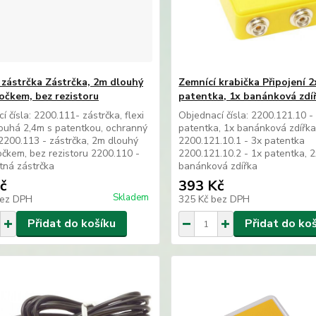
 zástrčka Zástrčka, 2m dlouhý
Zemnící krabička Připojení 2
 očkem, bez rezistoru
patentka, 1x banánková zdí
í čísla: 2200.111- zástrčka, flexi
Objednací čísla: 2200.121.10 -
ouhá 2,4m s patentkou, ochranný
patentka, 1x banánková zdířk
 2200.113 - zástrčka, 2m dlouhý
2200.121.10.1 - 3x patentka
očkem, bez rezistoru 2200.110 -
2200.121.10.2 - 1x patentka, 2
tná zástrčka
banánková zdířka
č
393 Kč
Skladem
ez DPH
325 Kč
bez DPH
Přidat do košíku
Přidat do ko