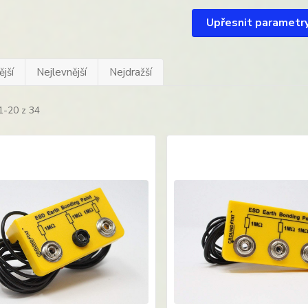
Upřesnit parametr
jší
Nejlevnější
Nejdražší
1-20 z 34