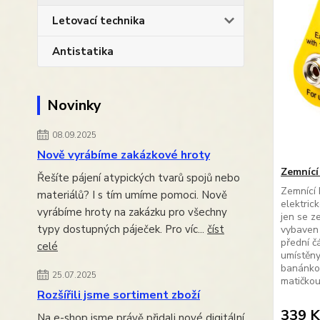
Letovací technika
Antistatika
Novinky
08.09.2025
Nově vyrábíme zakázkové hroty
Zemnící
Řešíte pájení atypických tvarů spojů nebo
Zemnící 
materiálů? I s tím umíme pomoci. Nově
elektric
vyrábíme hroty na zakázku pro všechny
jen se z
typy dostupných páječek. Pro víc...
číst
vybaven
přední č
celé
umístěny
banánkov
25.07.2025
matičkou
Rozšířili jsme sortiment zboží
339 K
Na e-shop jsme právě přidali nové digitální