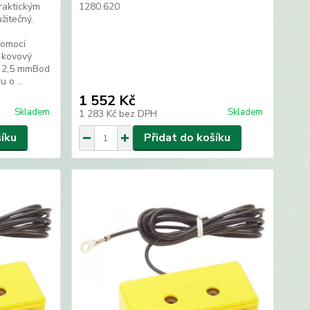
raktickým
1280.620
žitečný.
pomocí
, kovový
x 2,5 mmBod
 o ...
1 552 Kč
Skladem
Skladem
1 283 Kč
bez DPH
šíku
Přidat do košíku