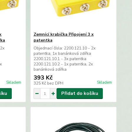
x
Zemnící krabička Připojení 3 x
řka
patentka
 2x
Objednací čísla: 2200.121.10 - 2x
a
patentka, 1x banánková zdířka
2200.121.10.1 - 3x patentka
x
2200.121.10.2 - 1x patentka, 2x
banánková zdířka
393 Kč
Skladem
Skladem
325 Kč
bez DPH
šíku
Přidat do košíku