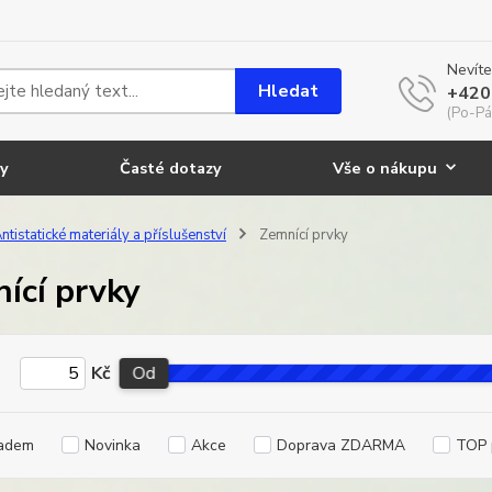
Nevíte
Hledat
+420
(Po-Pá
y
Časté dotazy
Vše o nákupu
ntistatické materiály a příslušenství
Zemnící prvky
ící prvky
Kč
Od
adem
Novinka
Akce
Doprava ZDARMA
TOP 