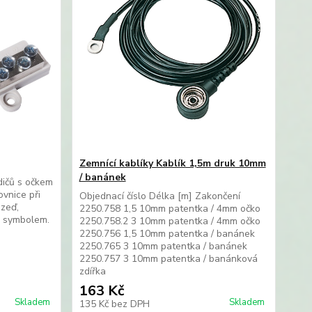
Zemnící kablíky Kablík 1,5m druk 10mm
/ banánek
dičů s očkem
vnice při
Objednací číslo Délka [m] Zakončení
 zeď,
2250.758 1,5 10mm patentka / 4mm očko
m symbolem.
2250.758.2 3 10mm patentka / 4mm očko
2250.756 1,5 10mm patentka / banánek
2250.765 3 10mm patentka / banánek
2250.757 3 10mm patentka / banánková
zdířka
163 Kč
Skladem
Skladem
135 Kč
bez DPH