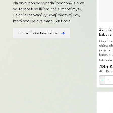
Na první pohled vypadají podobně, ale ve
skutečnosti se liší víc, než si mnozí myslí.
Pájení a letování využívají přídavný kov,
který spojuje dva mate...
číst celé
Zemnící
Zobrazit všechny články
kabel s
Objednac
šňůra dl
rezistor
kabel s 
samosta
485 K
401 Kč
b