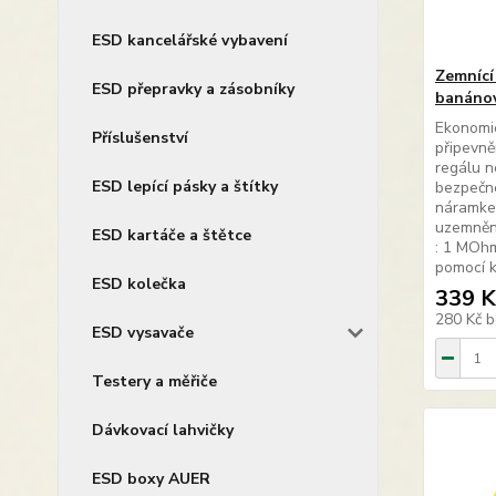
ESD kancelářské vybavení
Zemnící
ESD přepravky a zásobníky
banánov
Ekonomic
Příslušenství
připevně
regálu n
ESD lepící pásky a štítky
bezpečné
náramkem
uzemnění
ESD kartáče a štětce
: 1 MOhm
pomocí k
ESD kolečka
339 K
280 Kč
b
ESD vysavače
Testery a měřiče
Dávkovací lahvičky
ESD boxy AUER