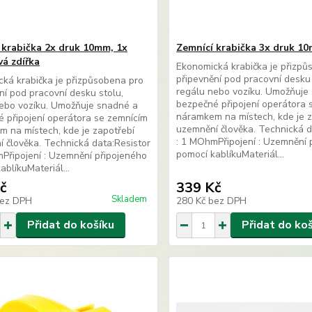
 krabička 2x druk 10mm, 1x
Zemnící krabička 3x druk 1
á zdířka
Ekonomická krabička je přizpů
připevnění pod pracovní desku 
ká krabička je přizpůsobena pro
regálu nebo vozíku. Umožňuje
ní pod pracovní desku stolu,
bezpečné připojení operátora 
ebo vozíku. Umožňuje snadné a
náramkem na místech, kde je z
 připojení operátora se zemnícím
uzemnění člověka. Technická d
 na místech, kde je zapotřebí
: 1 MOhmPřipojení : Uzemnění 
 člověka. Technická data:Resistor
pomocí kablíkuMateriál...
Připojení : Uzemnění připojeného
ablíkuMateriál...
č
339 Kč
Skladem
ez DPH
280 Kč
bez DPH
Přidat do košíku
Přidat do ko