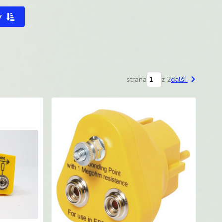
y
strana
z 2
další