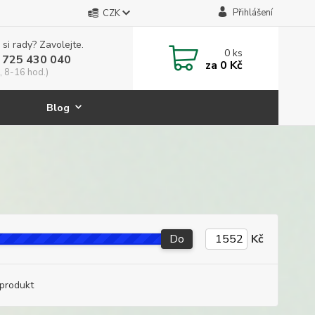
Přihlášení
CZK
 si rady? Zavolejte.
0
ks
 725 430 040
za
0 Kč
, 8-16 hod.)
Blog
Do
Kč
produkt