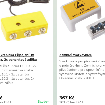
 krabička Připojení 1x
Zemnící svorkovnice
a, 2x banánková zdířka
Svorkovnice pro připojení 7 vo
o průměru 4mm. Zemnící svorko
í čísla: 2200.121.10 - 2x
přizpůsobena pro upevnění na
, 1x banánková zdířka
vybavena krytem a výstražný
.10.1 - 3x patentka
Objednací číslo: 2200.B
.10.2 - 1x patentka, 2x
vá zdířka
č
367 Kč
Skladem
ez DPH
303 Kč
bez DPH