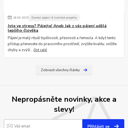
18
.
09
.
2025
Domácí pájení & kutilské projekty
Jste ve stresu? Pájejte! Aneb Jak z vás pájení udělá
lepšího člověka
Pájení je malý rituál trpělivosti, přesnosti a řemesla. A když tento
přístup přenesete do pracovního prostředí, zvýšíte kvalitu, snížíte
chyby a zvýší...
číst celé
Zobrazit všechny články
Nepropásněte novinky, akce a
slevy!
Přihlásit se