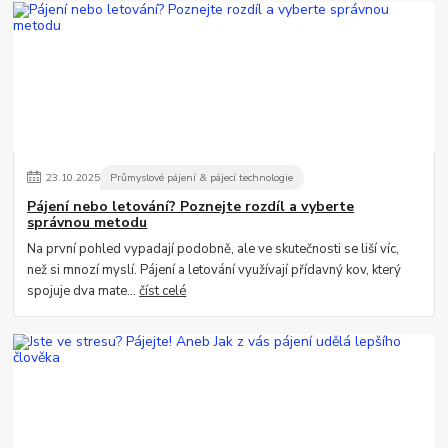
23
.
10
.
2025
Průmyslové pájení & pájecí technologie
Pájení nebo letování? Poznejte rozdíl a vyberte
správnou metodu
Na první pohled vypadají podobně, ale ve skutečnosti se liší víc,
než si mnozí myslí. Pájení a letování využívají přídavný kov, který
spojuje dva mate...
číst celé