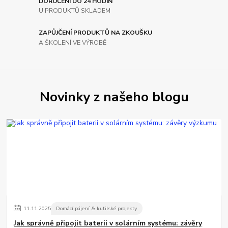
DORUČENÍ DO 24 HODIN
U PRODUKTŮ SKLADEM
ZAPŮJČENÍ PRODUKTŮ NA ZKOUŠKU
A ŠKOLENÍ VE VÝROBĚ
Novinky z našeho blogu
11
.
11
.
2025
Domácí pájení & kutilské projekty
Jak správně připojit baterii v solárním systému: závěry