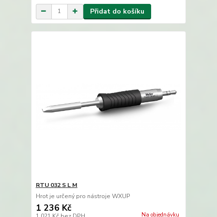
Přidat do košíku
RTU 032 S L M
Hrot je určený pro nástroje WXUP
1 236 Kč
Na objednávku
1 021 Kč
bez DPH