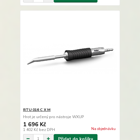
RTU 016 C X M
Hrot je určený pro nástroje WXUP
1 696 Kč
Na objednávku
1 402 Kč
bez DPH
Přidat do košíku