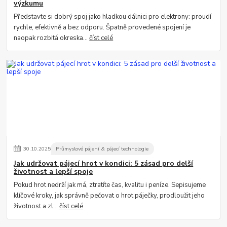
výzkumu
Představte si dobrý spoj jako hladkou dálnici pro elektrony: proudí
rychle, efektivně a bez odporu. Špatně provedené spojení je
naopak rozbitá okreska...
číst celé
30
.
10
.
2025
Průmyslové pájení & pájecí technologie
Jak udržovat pájecí hrot v kondici: 5 zásad pro delší
životnost a lepší spoje
Pokud hrot nedrží jak má, ztratíte čas, kvalitu i peníze. Sepisujeme
klíčové kroky, jak správně pečovat o hrot páječky, prodloužit jeho
životnost a zl...
číst celé