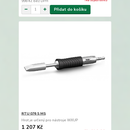
Na objednávku
998 Kč
bez DPH
Přidat do košíku
RTU 076 S MS
Hrot je určený pro nástroje WXUP
1 207 Kč