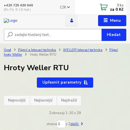
0
ks
+420 725 430 040
CZK
za
0 Kč
(Po-Pá, 8-16 hod.)
Menu
Hledat
Úvod
Pájení a letovací technika
WELLER letovací technika
Pájecí
hroty Weller
Hroty Weller RTU
Hroty Weller RTU
Upřesnit parametry
Nejnovější
Nejlevnější
Nejdražší
Zobrazuji 1-20 z 29
strana
z 2
další