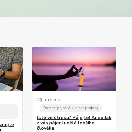
18
.
09
.
2025
Domácí pájení & kutilské projekty
Jste ve stresu? Pájejte! Aneb Jak
z vás pájení udělá lepšího
znejte
člověka
u