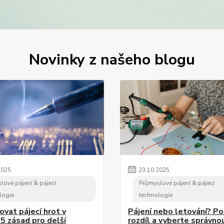
Novinky z našeho blogu
2025
23
.
10
.
2025
lové pájení & pájecí
Průmyslové pájení & pájecí
logie
technologie
ovat pájecí hrot v
Pájení nebo letování? Po
 5 zásad pro delší
rozdíl a vyberte správno