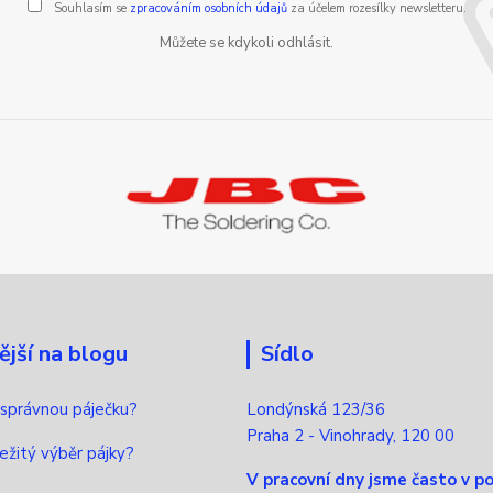
Souhlasím se
zpracováním osobních údajů
za účelem rozesílky newsletteru.
Můžete se kdykoli odhlásit.
ější na blogu
Sídlo
 správnou páječku?
Londýnská 123/36
Praha 2 - Vinohrady, 120 00
ležitý výběr pájky?
V pracovní dny jsme často v p