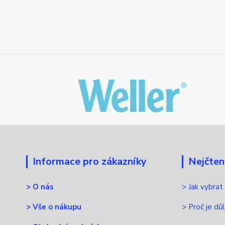
Informace pro zákazníky
Nejčten
>
O nás
>
Jak vybrat
>
Vše o nákupu
>
Proč je dů