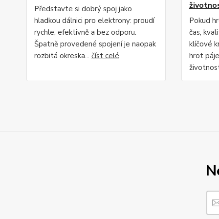
životno
Představte si dobrý spoj jako
hladkou dálnici pro elektrony: proudí
Pokud hro
rychle, efektivně a bez odporu.
čas, kval
Špatně provedené spojení je naopak
klíčové k
rozbitá okreska...
číst celé
hrot páje
životnost
N