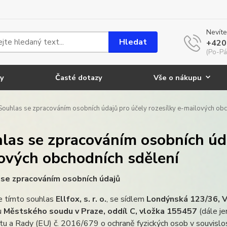
Nevíte
Hledat
+420
(Po-Pá
y
Časté dotazy
Vše o nákupu
ouhlas se zpracováním osobních údajů pro účely rozesílky e-mailových obc
las se zpracováním osobních úda
ových obchodních sdělení
se zpracováním osobních údajů
e tímto souhlas
Ellfox, s. r. o.
, se sídlem
Londýnská 123/36, V
u
Městského soudu v Praze, oddíl C, vložka 155457
(dále je
u a Rady (EU) č. 2016/679 o ochraně fyzických osob v souvislo