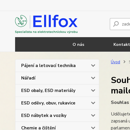
O nás
Kontakt
Úvod
S
Pájení a letovací technika
Souh
Nářadí
mail
ESD obaly, ESD materiály
Souhlas 
ESD oděvy, obuv, rukavice
Udělujet
ESD nábytek a vozíky
zapsaná 
parlament
Chemie a čištění