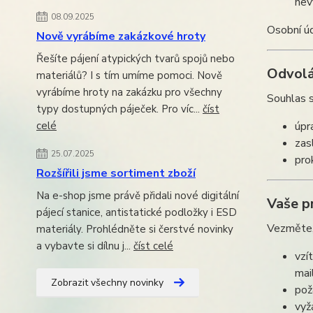
nev
08.09.2025
Osobní ú
Nově vyrábíme zakázkové hroty
Řešíte pájení atypických tvarů spojů nebo
Odvolá
materiálů? I s tím umíme pomoci. Nově
vyrábíme hroty na zakázku pro všechny
Souhlas s
typy dostupných páječek. Pro víc...
číst
celé
úpr
zas
25.07.2025
pro
Rozšířili jsme sortiment zboží
Na e-shop jsme právě přidali nové digitální
Vaše p
pájecí stanice, antistatické podložky i ESD
Vezměte, 
materiály. Prohlédněte si čerstvé novinky
a vybavte si dílnu j...
číst celé
vzí
mai
Zobrazit všechny novinky
pož
vyž