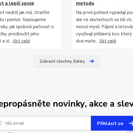
st a lepší spoje
metodu
t nedrží jak má, ztratíte
Na první pohled vypadají p
itu i peníze. Sepisujeme
ale ve skutečnosti se liší víc,
roky, jak správně pečovat o
mnozí myslí. Pájení a letová
čky, prodloužit jeho
využívají přídavný kov, který
 a zl...
číst celé
dva mate...
číst celé
Zobrazit všechny články
epropásněte novinky, akce a slev
Přihlásit se