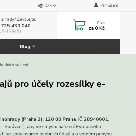
Přihlášení
CZK
 si rady? Zavolejte.
0
ks
 725 430 040
za
0 Kč
, 8-16 hod.)
Blog
hodních sdělení
jů pro účely rozesílky e-
inohrady (Praha 2), 120 00 Praha
, IČ
28940601
,
n „Správce“), aby ve smyslu nařízení Evropského
sti se zpracováním osobních údajů a o volném pohybu