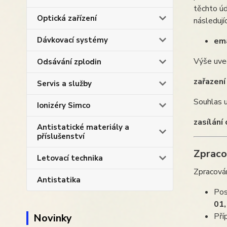
těchto úd
Optická zařízení
následujíc
Dávkovací systémy
ema
Výše uve
Odsávání zplodin
zařazení
Servis a služby
Souhlas 
Ionizéry Simco
zasílání
Antistatické materiály a
příslušenství
Zpraco
Letovací technika
Zpracován
Antistatika
Pos
01,
Pří
Novinky