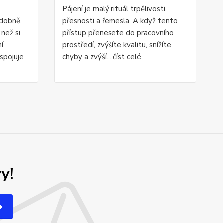
Pájení je malý rituál trpělivosti,
odobně,
přesnosti a řemesla. A když tento
 než si
přístup přenesete do pracovního
ní
prostředí, zvýšíte kvalitu, snížíte
 spojuje
chyby a zvýší...
číst celé
y!