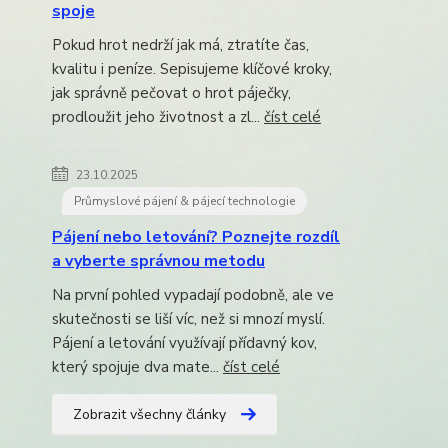
spoje
Pokud hrot nedrží jak má, ztratíte čas,
kvalitu i peníze. Sepisujeme klíčové kroky,
jak správně pečovat o hrot páječky,
prodloužit jeho životnost a zl...
číst celé
23.10.2025
Průmyslové pájení & pájecí technologie
Pájení nebo letování? Poznejte rozdíl
a vyberte správnou metodu
Na první pohled vypadají podobně, ale ve
skutečnosti se liší víc, než si mnozí myslí.
Pájení a letování využívají přídavný kov,
který spojuje dva mate...
číst celé
Zobrazit všechny články