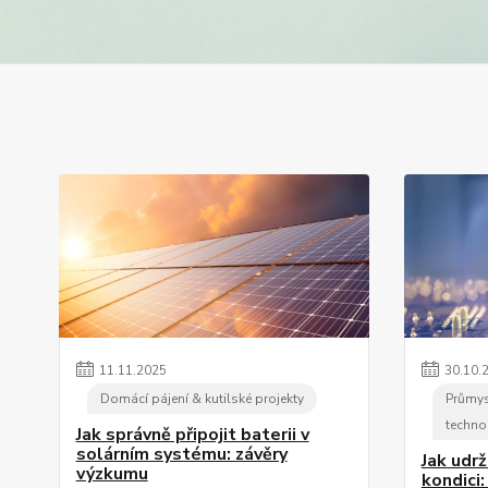
11
.
11
.
2025
30
.
10
.
Domácí pájení & kutilské projekty
Průmys
techno
Jak správně připojit baterii v
solárním systému: závěry
Jak udrž
výzkumu
kondici: