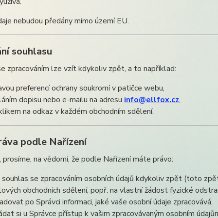
yužívá.
daje nebudou předány mimo území EU.
ní souhlasu
e zpracováním lze vzít kdykoliv zpět, a to například:
avou preferencí ochrany soukromí v patičce webu,
láním dopisu nebo e-mailu na adresu
info@ellfox.cz
,
klikem na odkaz v každém obchodním sdělení.
ráva podle Nařízení
prosíme, na vědomí, že podle Nařízení máte právo:
t souhlas se zpracováním osobních údajů kdykoliv zpět (toto zpě
lových obchodních sdělení, popř. na vlastní žádost fyzické odstr
adovat po Správci informaci, jaké vaše osobní údaje zpracovává,
ádat si u Správce přístup k vašim zpracovávaným osobním údajům 