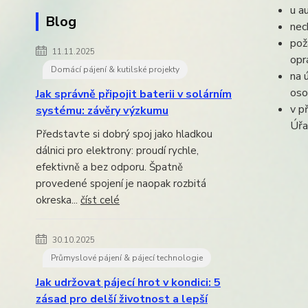
u a
Blog
nec
pož
11.11.2025
opr
Domácí pájení & kutilské projekty
na 
oso
Jak správně připojit baterii v solárním
v p
systému: závěry výzkumu
Úřa
Představte si dobrý spoj jako hladkou
dálnici pro elektrony: proudí rychle,
efektivně a bez odporu. Špatně
provedené spojení je naopak rozbitá
okreska...
číst celé
30.10.2025
Průmyslové pájení & pájecí technologie
Jak udržovat pájecí hrot v kondici: 5
zásad pro delší životnost a lepší