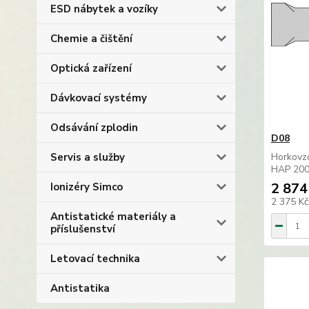
ESD nábytek a vozíky
Chemie a čištění
Optická zařízení
Dávkovací systémy
Odsávání zplodin
D08
Servis a služby
Horkovz
HAP 200
2 874
Ionizéry Simco
2 375 K
Antistatické materiály a
příslušenství
Letovací technika
Antistatika