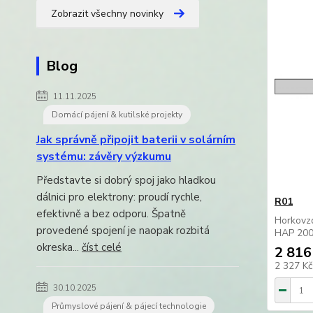
Zobrazit všechny novinky
Blog
11.11.2025
Domácí pájení & kutilské projekty
Jak správně připojit baterii v solárním
systému: závěry výzkumu
Představte si dobrý spoj jako hladkou
dálnici pro elektrony: proudí rychle,
R01
efektivně a bez odporu. Špatně
Horkovzd
provedené spojení je naopak rozbitá
HAP 200
okreska...
číst celé
2 816
2 327 K
30.10.2025
Průmyslové pájení & pájecí technologie