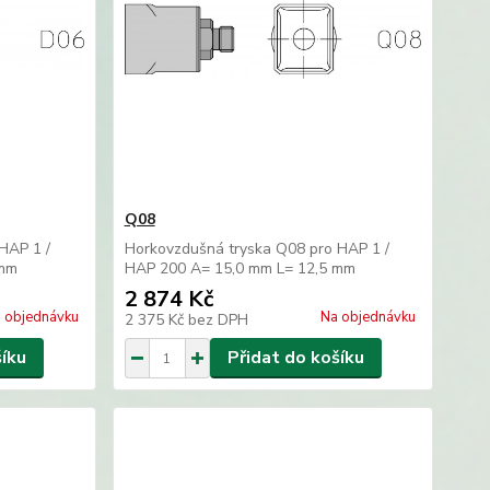
Q08
HAP 1 /
Horkovzdušná tryska Q08 pro HAP 1 /
 mm
HAP 200 A= 15,0 mm L= 12,5 mm
2 874 Kč
 objednávku
Na objednávku
2 375 Kč
bez DPH
šíku
Přidat do košíku