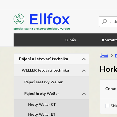
O nás
Kontakt
Úvod
P
Pájení a letovací technika
Hork
WELLER letovací technika
Pájecí sestavy Weller
Cena:
Pájecí hroty Weller
Hroty Weller CT
Skl
Hroty Weller ET