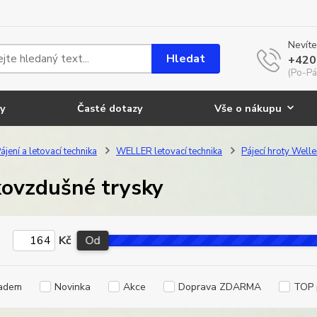
Nevíte
Hledat
+420
(Po-Pá
y
Časté dotazy
Vše o nákupu
ájení a letovací technika
WELLER letovací technika
Pájecí hroty Welle
ovzdušné trysky
Kč
Od
adem
Novinka
Akce
Doprava ZDARMA
TOP 