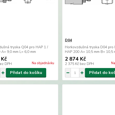
D04
dušná tryska Q04 pro HAP 1 /
Horkovzdušná tryska D04 pro 
 A= 9,0 mm L= 6,0 mm
HAP 200 A= 10,5 mm B= 10,5
 Kč
2 874 Kč
Na objednávku
Na
ez DPH
2 375 Kč
bez DPH
Přidat do košíku
Přidat do ko