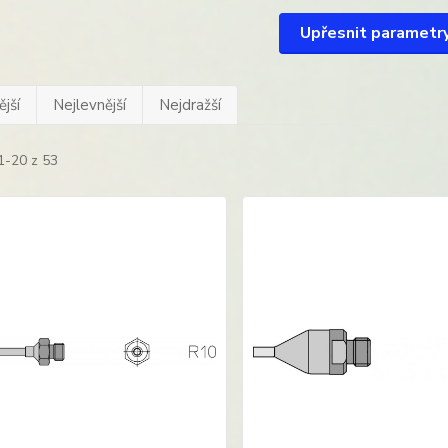
Upřesnit parametr
jší
Nejlevnější
Nejdražší
1-20 z 53