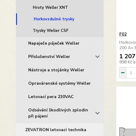
Hroty Weller XNT
Horkovzdušné trysky
Trysky Weller CSF
F02
Horkovz
Napaječe páječek Weller
200 A= 
1 207
Příslušenství Weller
998 Kč
b
Nástroje a stojánky Weller
Opravárenské systémy Weller
Letovací pera 230VAC
Odsávání škodlivých zplodin
při pájení
ZEVATRON letovací technika