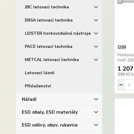
JBC letovací technika
ERSA letovací technika
LEISTER horkovzdušné nástroje
PACE letovací technika
Q04
Horkovz
METCAL letovací technika
HAP 200
1 207
Letovací lázně
998 Kč
b
Příslušenství
Nářadí
ESD obaly, ESD materiály
ESD oděvy, obuv, rukavice