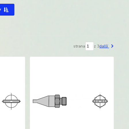
y
strana
z 3
další