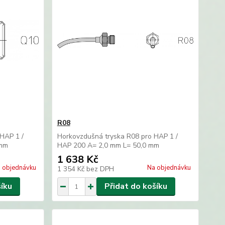
R08
HAP 1 /
Horkovzdušná tryska R08 pro HAP 1 /
 mm
HAP 200 A= 2,0 mm L= 50,0 mm
1 638 Kč
 objednávku
Na objednávku
1 354 Kč
bez DPH
šíku
Přidat do košíku