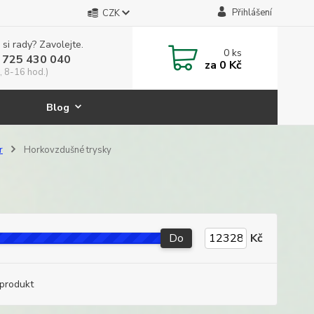
Přihlášení
CZK
 si rady? Zavolejte.
0
ks
 725 430 040
za
0 Kč
, 8-16 hod.)
Blog
r
Horkovzdušné trysky
Do
Kč
produkt