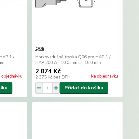
Q06
HAP 1 /
Horkovzdušná tryska Q06 pro HAP 1 /
 mm
HAP 200 A= 10,0 mm L= 15,0 mm
2 874 Kč
 objednávku
Na objednávku
2 375 Kč
bez DPH
šíku
Přidat do košíku