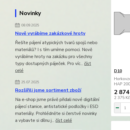
Novinky
08.09.2025
Nově vyrábíme zakázkové hroty
Řešíte pájení atypických tvarů spojů nebo
materiálů? I s tím umíme pomoci. Nově
vyrábíme hroty na zakázku pro všechny
typy dostupných páječek. Pro víc...
číst
celé
D10
Horkovz
25.07.2025
HAP 200
Rozšířili jsme sortiment zboží
2 874
2 375 K
Na e-shop jsme právě přidali nové digitální
pájecí stanice, antistatické podložky i ESD
materiály. Prohlédněte si čerstvé novinky
a vybavte si dílnu j...
číst celé