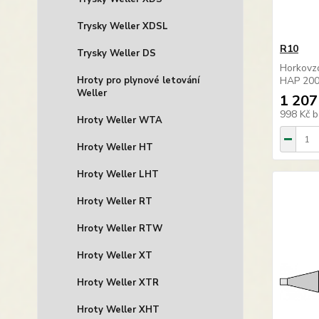
Trysky Weller XDSL
R10
Trysky Weller DS
Horkovzd
Hroty pro plynové letování
HAP 200
Weller
1 207
998 Kč
b
Hroty Weller WTA
Hroty Weller HT
Hroty Weller LHT
Hroty Weller RT
Hroty Weller RTW
Hroty Weller XT
Hroty Weller XTR
Hroty Weller XHT