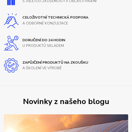
S 30LETOU ZKUŠENOSTÍ V OBLASTI PÁJENÍ
CELOŽIVOTNÍ TECHNICKÁ PODPORA
A ODBORNÉ KONZULTACE
DORUČENÍ DO 24 HODIN
U PRODUKTŮ SKLADEM
ZAPŮJČENÍ PRODUKTŮ NA ZKOUŠKU
A ŠKOLENÍ VE VÝROBĚ
Novinky z našeho blogu