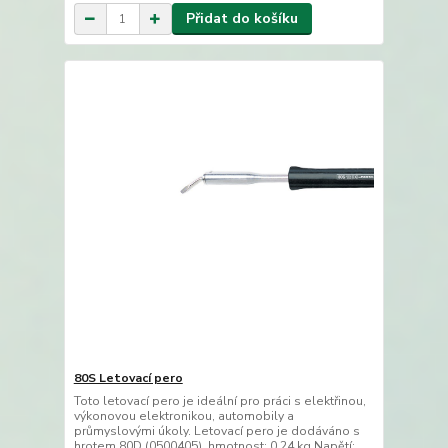
Přidat do košíku
80S Letovací pero
Toto letovací pero je ideální pro práci s elektřinou,
výkonovou elektronikou, automobily a
průmyslovými úkoly. Letovací pero je dodáváno s
hrotem 80D (0500405). hmotnost: 0,24 kg Napětí: