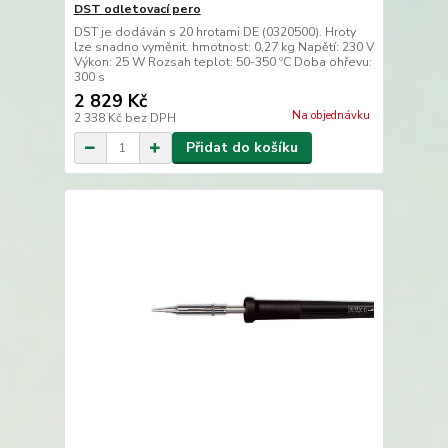
DST odletovací pero
DST je dodáván s 20 hrotami DE (0320500). Hroty
lze snadno vyměnit. hmotnost: 0,27 kg Napětí: 230 V
Výkon: 25 W Rozsah teplot: 50-350 ºC Doba ohřevu:
300 s
2 829 Kč
Na objednávku
2 338 Kč
bez DPH
Přidat do košíku