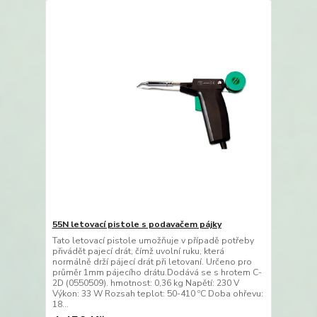
55N letovací pistole s podavačem pájky
Tato letovací pistole umožňuje v případě potřeby
přivádět pajecí drát, čímž uvolní ruku, která
normálně drží pájecí drát při letovaní. Určeno pro
průměr 1mm pájecího drátu.Dodává se s hrotem C-
2D (0550509). hmotnost: 0,36 kg Napětí: 230 V
Výkon: 33 W Rozsah teplot: 50-410 ºC Doba ohřevu:
18...