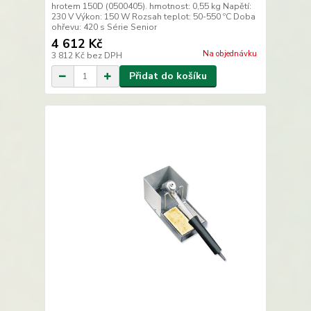
hrotem 150D (0500405). hmotnost: 0,55 kg Napětí:
230 V Výkon: 150 W Rozsah teplot: 50-550 ºC Doba
ohřevu: 420 s Série Senior
4 612 Kč
Na objednávku
3 812 Kč
bez DPH
Přidat do košíku