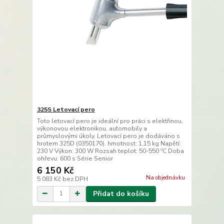
325S Letovací pero
Toto letovací pero je ideální pro práci s elektřinou,
výkonovou elektronikou, automobily a
průmyslovými úkoly. Letovací pero je dodáváno s
hrotem 325D (0350170). hmotnost: 1,15 kg Napětí:
230 V Výkon: 300 W Rozsah teplot: 50-550 ºC Doba
ohřevu: 600 s Série Senior
6 150 Kč
Na objednávku
5 083 Kč
bez DPH
Přidat do košíku