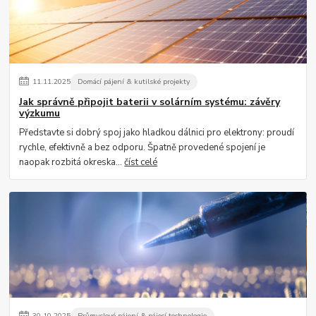
11
.
11
.
2025
Domácí pájení & kutilské projekty
Jak správně připojit baterii v solárním systému: závěry
výzkumu
Představte si dobrý spoj jako hladkou dálnici pro elektrony: proudí
rychle, efektivně a bez odporu. Špatně provedené spojení je
naopak rozbitá okreska...
číst celé
30
.
10
.
2025
Průmyslové pájení & pájecí technologie