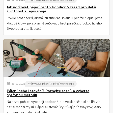
Jak udržovat pájecí hrot v kondici: 5 zásad pro delší
životnost a lepší spoje
Pokud hrot nedrží jak má, ztratíte čas, kvalitu i peníze. Sepisujeme
klíčové kroky, jak správně pečovat o hrot páječky, prodloužit jeho
životnost a zl...
číst celé
23
.
10
.
2025
Průmyslové pájení & pájecí technologie
Pájení nebo letování? Poznejte rozdíl a vyberte
správnou metodu
Na první pohled vypadají podobně, ale ve skutečnosti se liší víc,
než si mnozí myslí. Pájení a letování využívají přídavný kov, který
spojuje dva mate...
číst celé