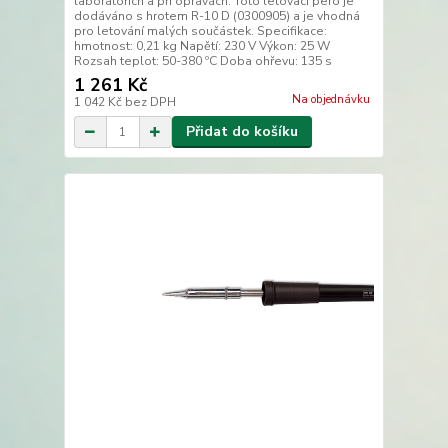
laboratořích a při opravách. Toto letovací pero je
dodáváno s hrotem R-10 D (0300905) a je vhodná
pro letování malých součástek. Specifikace:
hmotnost: 0,21 kg Napětí: 230 V Výkon: 25 W
Rozsah teplot: 50-380 ºC Doba ohřevu: 135 s
1 261 Kč
Na objednávku
1 042 Kč
bez DPH
Přidat do košíku