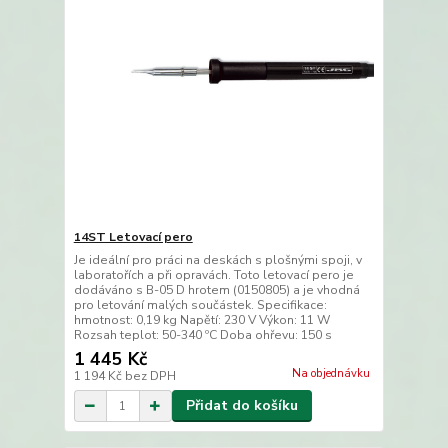
14ST Letovací pero
Je ideální pro práci na deskách s plošnými spoji, v
laboratořích a při opravách. Toto letovací pero je
dodáváno s B-05 D hrotem (0150805) a je vhodná
pro letování malých součástek. Specifikace:
hmotnost: 0,19 kg Napětí: 230 V Výkon: 11 W
Rozsah teplot: 50-340 ºC Doba ohřevu: 150 s
1 445 Kč
Na objednávku
1 194 Kč
bez DPH
Přidat do košíku