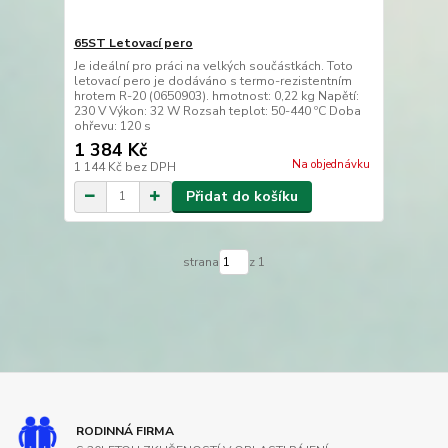
65ST Letovací pero
Je ideální pro práci na velkých součástkách. Toto
letovací pero je dodáváno s termo-rezistentním
hrotem R-20 (0650903). hmotnost: 0,22 kg Napětí:
230 V Výkon: 32 W Rozsah teplot: 50-440 ºC Doba
ohřevu: 120 s
1 384 Kč
Na objednávku
1 144 Kč
bez DPH
Přidat do košíku
strana
z 1
RODINNÁ FIRMA