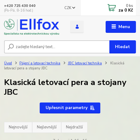
0
ks
+420 725 430 040
CZK
za
0 Kč
(Po-Pá, 8-16 hod.)
Menu
Hledat
Úvod
Pájení a letovací technika
JBC letovací technika
Klasická
letovací pera a stojany JBC
Klasická letovací pera a stojany
JBC
Upřesnit parametry
Nejnovější
Nejlevnější
Nejdražší