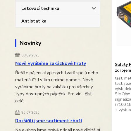
Letovací technika
Antistatika
Novinky
08.09.2025
Nově vyrábíme zakázkové hroty
Safaty P
zdrojem
Řešíte pájení atypických tvarů spojů nebo
test. me
materiálů? I s tím umíme pomoci. Nově
test. ro
vyrábíme hroty na zakázku pro všechny
výsle
typy dostupných páječek. Pro víc...
číst
5 MOh
signaliz
celé
(7100
+ výstup
25.07.2025
Rozšířili jsme sortiment zboží
Na e-shop jsme právě přidali nové digitální