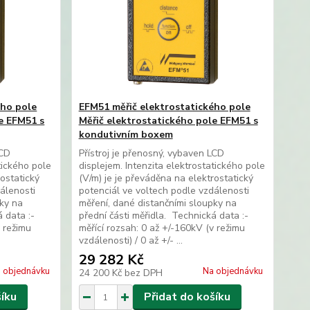
ého pole
EFM51 měřič elektrostatického pole
e EFM51 s
Měřič elektrostatického pole EFM51 s
kondutivním boxem
LCD
Přístroj je přenosný, vybaven LCD
tického pole
displejem. Intenzita elektrostatického pole
rostatický
(V/m) je je převáděna na elektrostatický
álenosti
potenciál ve voltech podle vzdálenosti
pky na
měření, dané distančními sloupky na
á data :-
přední části měřidla. Technická data :-
v režimu
měřící rozsah: 0 až +/-160kV (v režimu
vzdálenosti) / 0 až +/- ...
29 282 Kč
 objednávku
Na objednávku
24 200 Kč
bez DPH
šíku
Přidat do košíku