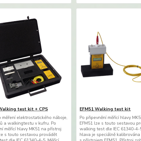
alking test kit + CPS
EFM51 Walking test kit
 měření elektrostatického náboje,
Po připevnění měřící hlavy MK51
rů a walkingtestu v kufru. Po
EFM51 lze s touto sestavou p
ní měřící hlavy MK51 na přístroj
walking test dle IEC 61340-4-5
e s touto sestavou provádět
hlava je speciálně kalibrována 
test dle IEC 61340-4-5. Měřící
s přístrojem EFM51. Přístroj zo