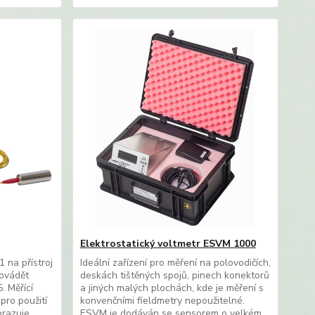
Elektrostatický voltmetr ESVM 1000
 na přístroj
Ideální zařízení pro měření na polovodičích,
rovádět
deskách tištěných spojů, pinech konektorů
. Měřící
a jiných malých plochách, kde je měření s
pro použití
konvenčními fieldmetry nepoužitelné.
brazuje
ESVM je dodáván se sensorem o velkém