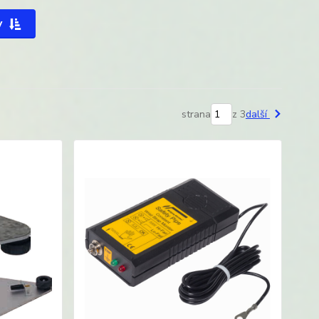
y
strana
z 3
další