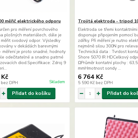
0 měřič elektrického odporu
Trojitá elektroda - tripod 1
 určen pro měření povrchového
Elektroda se třemi kontaktními
a plošných materiálech, dále je
disponuje připojením pomocí 
měřit svodový odpor. Výsledky
zdířky. Při měření je nutno elek
ikovány v dekádách barevnými
nejméně silou 300N pro relevat
- měření je proto snadné, hodnoty
Technická data : Tvrdost konta
hle odečitatelné a snadno patrné
Shore 5070 IR HDCelkový odpo
zovacích diod.Specifikace: Zdroj 9
ΩPrůměr kontatní plochy : 63,5
ri...
mmHmotnost sondy ...
 Kč
6 764 Kč
Skladem
č
bez DPH
5 590 Kč
bez DPH
Přidat do košíku
Přidat do ko