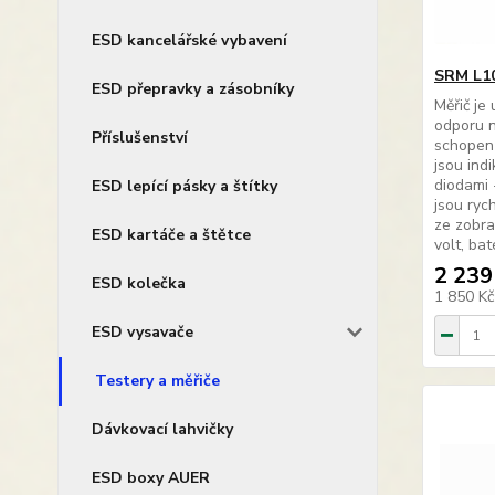
ESD kancelářské vybavení
SRM L10
ESD přepravky a zásobníky
Měřič je
odporu n
Příslušenství
schopen 
jsou ind
diodami 
ESD lepící pásky a štítky
jsou ryc
ze zobra
ESD kartáče a štětce
volt, bate
2 239
ESD kolečka
1 850 K
ESD vysavače
Testery a měřiče
Dávkovací lahvičky
ESD boxy AUER