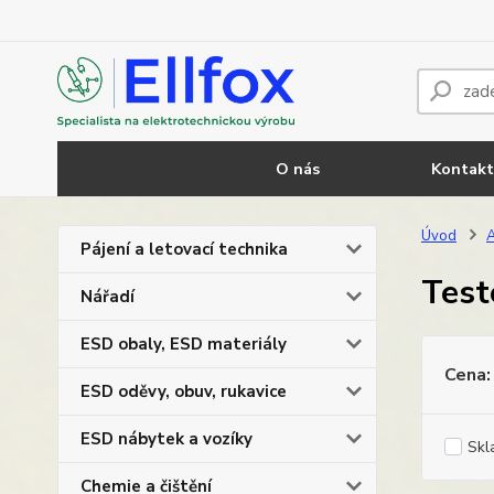
O nás
Kontakt
Úvod
A
Pájení a letovací technika
Test
Nářadí
ESD obaly, ESD materiály
Cena:
ESD oděvy, obuv, rukavice
ESD nábytek a vozíky
Skl
Chemie a čištění