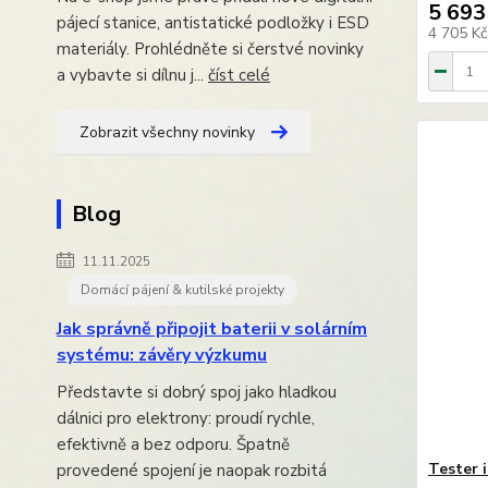
5 693
pájecí stanice, antistatické podložky i ESD
4 705 K
materiály. Prohlédněte si čerstvé novinky
a vybavte si dílnu j...
číst celé
Zobrazit všechny novinky
Blog
11.11.2025
Domácí pájení & kutilské projekty
Jak správně připojit baterii v solárním
systému: závěry výzkumu
Představte si dobrý spoj jako hladkou
dálnici pro elektrony: proudí rychle,
efektivně a bez odporu. Špatně
Tester 
provedené spojení je naopak rozbitá