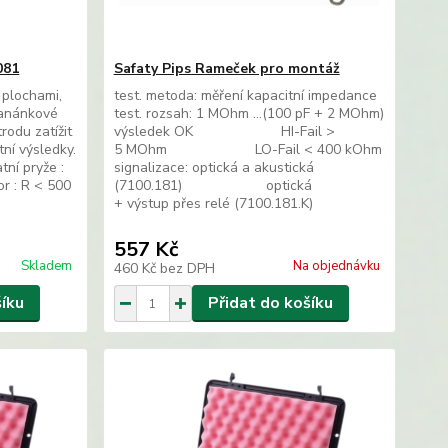
081
Safaty Pips Rameček pro montáž
 plochami,
test. metoda: měření kapacitní impedance
banánkové
test. rozsah: 1 MOhm ...(100 pF + 2 MOhm)
trodu zatížit
výsledek OK HI-Fail >
ní výsledky.
5 MOhm LO-Fail < 400 kOhm
tní pryže :
signalizace: optická a akustická
r : R < 500
(7100.181) optická
+ výstup přes relé (7100.181.K)
557 Kč
Skladem
Na objednávku
460 Kč
bez DPH
šíku
Přidat do košíku