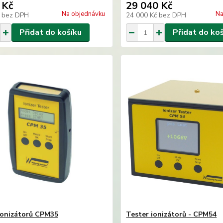
 Kč
29 040 Kč
Na objednávku
Na
č
bez DPH
24 000 Kč
bez DPH
Přidat do košíku
Přidat do ko
ionizátorů CPM35
Tester ionizátorů - CPM54