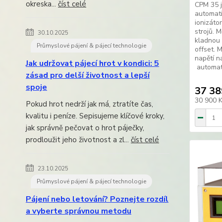
okreska...
číst celé
CPM 35 j
automati
ionizáto
strojů. 
30.10.2025
kladnou 
Průmyslové pájení & pájecí technologie
offset. 
napětí n
Jak udržovat pájecí hrot v kondici: 5
automati
zásad pro delší životnost a lepší
spoje
37 38
30 900 
Pokud hrot nedrží jak má, ztratíte čas,
kvalitu i peníze. Sepisujeme klíčové kroky,
jak správně pečovat o hrot páječky,
prodloužit jeho životnost a zl...
číst celé
23.10.2025
Průmyslové pájení & pájecí technologie
Pájení nebo letování? Poznejte rozdíl
a vyberte správnou metodu