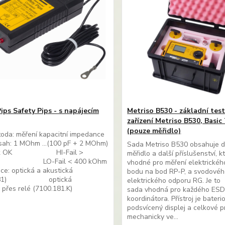
ips Safety Pips - s napájecím
Metriso B530 - základní tes
zařízení Metriso B530, Basic
(pouze měřidlo)
toda: měření kapacitní impedance
zsah: 1 MOhm ...(100 pF + 2 MOhm)
Sada Metriso B530 obsahuje di
dek OK HI-Fail >
měřidlo a další příslušenství, k
m LO-Fail < 400 kOhm
vhodné pro měření elektrickéh
ace: optická a akustická
bodu na bod RP-P, a svodové
.181) optická
elektrického odporu RG. Je to
 přes relé (7100.181.K)
sada vhodná pro každého ES
koordinátora. Přístroj je bateri
podsvícený displej a celkové p
mechanicky ve...