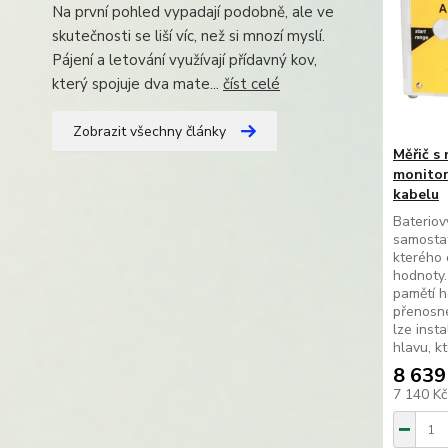
Na první pohled vypadají podobně, ale ve
skutečnosti se liší víc, než si mnozí myslí.
Pájení a letování využívají přídavný kov,
který spojuje dva mate...
číst celé
Zobrazit všechny články
Měřič s
monitor
kabelu
Bateriov
samostat
kterého
hodnoty.
pamětí h
přenosné
lze inst
hlavu, kt
8 639
7 140 K