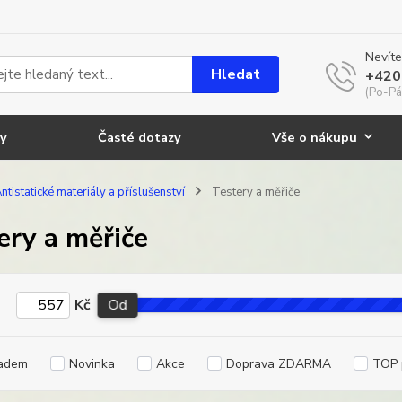
Nevíte
Hledat
+420
(Po-Pá
y
Časté dotazy
Vše o nákupu
ntistatické materiály a příslušenství
Testery a měřiče
ery a měřiče
Kč
Od
adem
Novinka
Akce
Doprava ZDARMA
TOP 