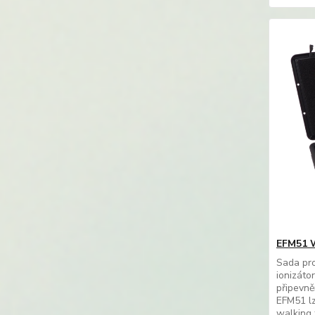
EFM51 W
Sada pro
ionizáto
připevně
EFM51 lz
walking 