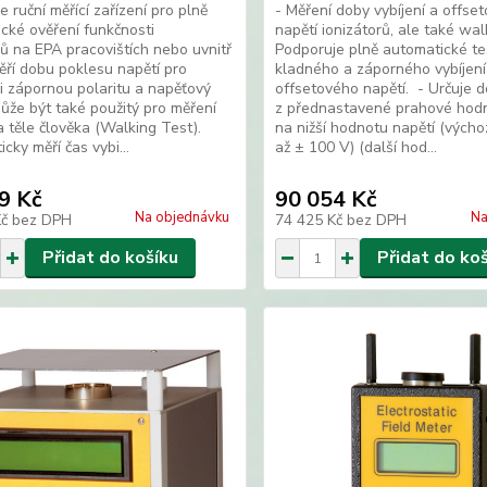
e ruční měřící zařízení pro plně
- Měření doby vybíjení a offse
cké ověření funkčnosti
napětí ionizátorů, ale také wal
rů na EPA pracovištích nebo uvnitř
Podporuje plně automatické te
Měří dobu poklesu napětí pro
kladného a záporného vybíjení
i zápornou polaritu a napěťový
offsetového napětí. - Určuje d
Může být také použitý pro měření
z přednastavené prahové hodn
a těle člověka (Walking Test).
na nižší hodnotu napětí (výcho
cky měří čas vybi...
až ± 100 V) (další hod...
9 Kč
90 054 Kč
Na objednávku
Na
Kč
bez DPH
74 425 Kč
bez DPH
Přidat do košíku
Přidat do ko