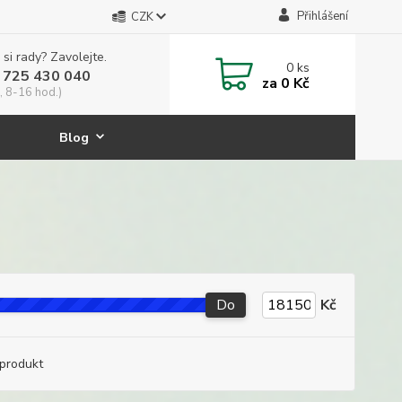
Přihlášení
CZK
 si rady? Zavolejte.
0
ks
 725 430 040
za
0 Kč
, 8-16 hod.)
Blog
Do
Kč
produkt