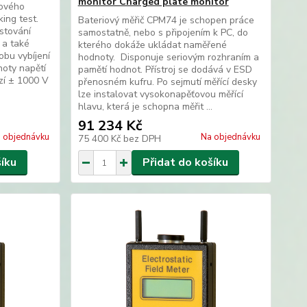
monitor Charged plate monitor
tového
king test.
Bateriový měřič CPM74 je schopen práce
stování
samostatně, nebo s připojením k PC, do
 a také
kterého dokáže ukládat naměřené
obu vybíjení
hodnoty. Disponuje seriovým rozhraním a
oty napětí
pamětí hodnot. Přístroj se dodává v ESD
zí ± 1000 V
přenosném kufru. Po sejmutí měřící desky
lze instalovat vysokonapěťovou měřící
hlavu, která je schopna měřit ...
91 234 Kč
 objednávku
Na objednávku
75 400 Kč
bez DPH
šíku
Přidat do košíku