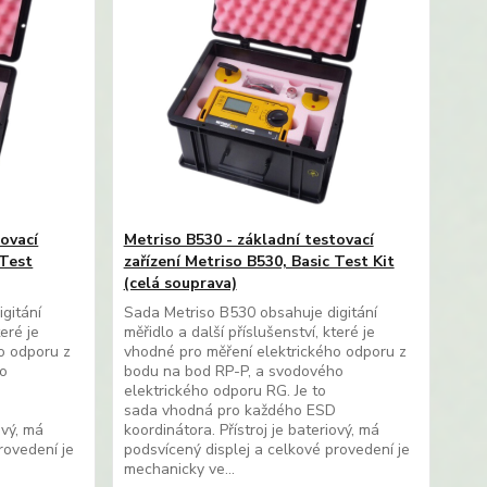
tovací
Metriso B530 - základní testovací
 Test
zařízení Metriso B530, Basic Test Kit
(celá souprava)
gitání
Sada Metriso B530 obsahuje digitání
teré je
měřidlo a další příslušenství, které je
o odporu z
vhodné pro měření elektrického odporu z
ho
bodu na bod RP-P, a svodového
elektrického odporu RG. Je to
D
sada vhodná pro každého ESD
ový, má
koordinátora. Přístroj je bateriový, má
rovedení je
podsvícený displej a celkové provedení je
mechanicky ve...