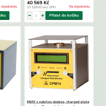
40 569 Kč
 objednávku
Na objednávku
33 528 Kč
bez DPH
šíku
Přidat do košíku
Měřič s nabitou deskou, charged plate