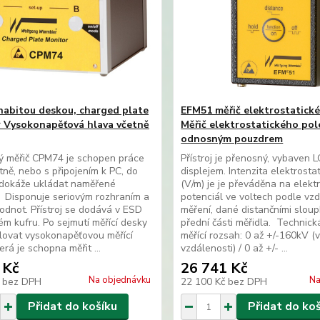
 nabitou deskou, charged plate
EFM51 měřič elektrostatick
 Vysokonapěťová hlava včetně
Měřič elektrostatického pol
odnosným pouzdrem
ý měřič CPM74 je schopen práce
Přístroj je přenosný, vybaven 
ně, nebo s připojením k PC, do
displejem. Intenzita elektrosta
 dokáže ukládat naměřené
(V/m) je je převáděna na elekt
 Disponuje seriovým rozhraním a
potenciál ve voltech podle vzd
odnot. Přístroj se dodává v ESD
měření, dané distančními slou
m kufru. Po sejmutí měřící desky
přední části měřidla. Technick
alovat vysokonapěťovou měřící
měřící rozsah: 0 až +/-160kV (
erá je schopna měřit ...
vzdálenosti) / 0 až +/- ...
 Kč
26 741 Kč
Na objednávku
Na
č
bez DPH
22 100 Kč
bez DPH
Přidat do košíku
Přidat do ko