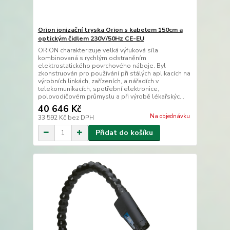
Orion ionizační tryska Orion s kabelem 150cm a
optickým čidlem 230V/50Hz CE-EU
ORION charakterizuje velká výfuková síla
kombinovaná s rychlým odstraněním
elektrostatického povrchového náboje. Byl
zkonstruován pro používání při stálých aplikacích na
výrobních linkách, zařízeních, a nářadích v
telekomunikacích, spotřební elektronice,
polovodičovém průmyslu a při výrobě lékařskýc...
40 646 Kč
Na objednávku
33 592 Kč
bez DPH
Přidat do košíku