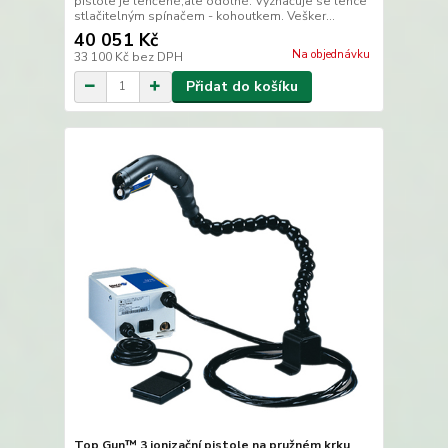
pistole je lehčené,ale odolné. Vyznačuje se lehce
stlačitelným spínačem - kohoutkem. Vešker...
40 051 Kč
Na objednávku
33 100 Kč
bez DPH
Přidat do košíku
Top Gun™ 3 ionizační pistole na pružném krku