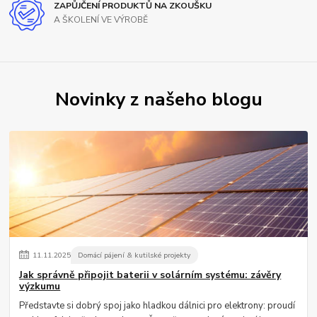
ZAPŮJČENÍ PRODUKTŮ NA ZKOUŠKU
A ŠKOLENÍ VE VÝROBĚ
Novinky z našeho blogu
11
.
11
.
2025
Domácí pájení & kutilské projekty
Jak správně připojit baterii v solárním systému: závěry
výzkumu
Představte si dobrý spoj jako hladkou dálnici pro elektrony: proudí