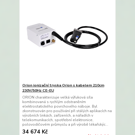
Orion ionizační tryska Orion s kabelem 210cm
230V/50Hz CE-EU
ORION charakterizuje velká výfuková síla
kombinovaná s rychlým odstraněním
elektrostatického povrchového náboje. Byl
zkonstruován pro používání při stálých aplikacích na
výrobních linkách, zařízeních, a nářadích v
telekomunikacích, spotřební elektronice,
polovodičovém průmyslu a při výrobě lékařskýc...
34 674 Kč