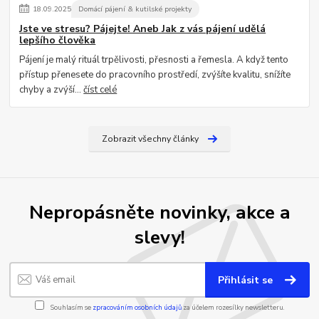
18
.
09
.
2025
Domácí pájení & kutilské projekty
Jste ve stresu? Pájejte! Aneb Jak z vás pájení udělá
lepšího člověka
Pájení je malý rituál trpělivosti, přesnosti a řemesla. A když tento
přístup přenesete do pracovního prostředí, zvýšíte kvalitu, snížíte
chyby a zvýší...
číst celé
Zobrazit všechny články
Nepropásněte novinky, akce a
slevy!
Přihlásit se
Souhlasím se
zpracováním osobních údajů
za účelem rozesílky newsletteru.