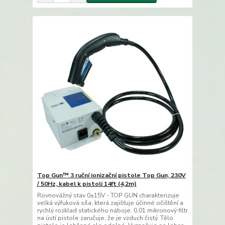
Top Gun™ 3 ruční ionizační pistole Top Gun, 230V
/ 50Hz, kabel k pistoli 14ft (4,2m)
Rovnovážný stav 0±15V - TOP GUN charakterizuje
velká výfuková síla, která zajišťuje účinné očištění a
rychlý rozklad statického náboje. 0,01 mikronový filtr
na ústí pistole zaručuje, že je vzduch čistý. Tělo