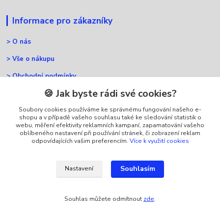
Informace pro zákazníky
>
O nás
>
Vše o nákupu
>
Obchodní podmínky
🍪 Jak byste rádi své cookies?
>
Časté dotazy
Soubory cookies používáme ke správnému fungování našeho e-
>
Kontakty
shopu a v případě vašeho souhlasu také ke sledování statistik o
webu, měření efektivity reklamních kampaní, zapamatování vašeho
>
Blog
oblíbeného nastavení při používání stránek, či zobrazení reklam
odpovídajících vašim preferencím.
Více k využití cookies
Nejčtenější na blogu
Souhlasím
Nastavení
>
Jak vybrat správnou páječku?
Souhlas můžete odmítnout
zde
.
>
Proč je důležitý výběr pájky?