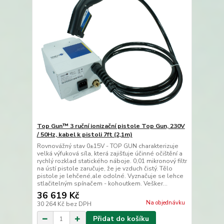
Top Gun™ 3 ruční ionizační pistole Top Gun, 230V
/ 50Hz, kabel k pistoli 7ft (2,1m)
Rovnovážný stav 0±15V - TOP GUN charakterizuje
velká výfuková síla, která zajišťuje účinné očištění a
rychlý rozklad statického náboje. 0,01 mikronový filtr
na ústí pistole zaručuje, že je vzduch čistý. Tělo
pistole je lehčené,ale odolné. Vyznačuje se lehce
stlačitelným spínačem - kohoutkem. Vešker...
36 619 Kč
Na objednávku
30 264 Kč
bez DPH
Přidat do košíku