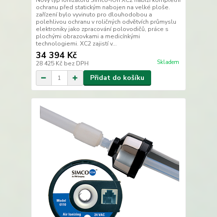
Nový typ ionizátoru Simco-IOn XC2 nabízí kompletní
ochranu před statickým nabojen na velké ploše.
zařízení bylo vyvinuto pro dlouhodobou a
polehlivou ochranu v roličných odvětvích průmyslu
elektroniky jako zpracování polovodičů, práce s
plochými obrazovkami a medicínkými
technologiemi. XC2 zajistí v...
34 394 Kč
Skladem
28 425 Kč
bez DPH
Přidat do košíku