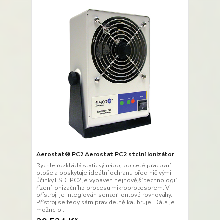
Aerostat® PC2 Aerostat PC2 stolní ionizátor
Rychle rozkládá statický náboj po celé pracovní
ploše a poskytuje ideální ochranu před ničivými
účinky ESD. PC2 je vybaven nejnovější technologií
řízení ionizačního procesu mikroprocesorem. V
přístroji je integrován senzor iontové rovnováhy.
Přístroj se tedy sám pravidelně kalibruje. Dále je
možno p...