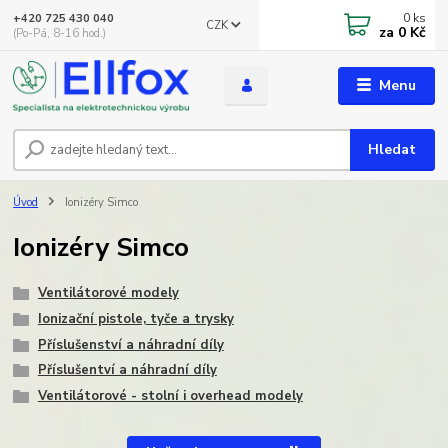
0
ks
+420 725 430 040
CZK
za
0 Kč
(Po-Pá, 8-16 hod.)
Menu
Hledat
Úvod
Ionizéry Simco
Ionizéry Simco
Ventilátorové modely
Ionizační pistole, tyče a trysky
Příslušenství a náhradní díly
Příslušentví a náhradní díly
Ventilátorové - stolní i overhead modely