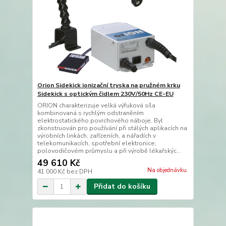
Orion Sidekick ionizační tryska na pružném krku
Sidekick s optickým čidlem 230V/50Hz CE-EU
ORION charakterizuje velká výfuková síla
kombinovaná s rychlým odstraněním
elektrostatického povrchového náboje. Byl
zkonstruován pro používání při stálých aplikacích na
výrobních linkách, zařízeních, a nářadích v
telekomunikacích, spotřební elektronice,
polovodičovém průmyslu a při výrobě lékařskýc...
49 610 Kč
Na objednávku
41 000 Kč
bez DPH
Přidat do košíku