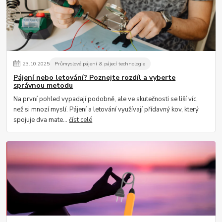
23
.
10
.
2025
Průmyslové pájení & pájecí technologie
Pájení nebo letování? Poznejte rozdíl a vyberte
správnou metodu
Na první pohled vypadají podobně, ale ve skutečnosti se liší víc,
než si mnozí myslí. Pájení a letování využívají přídavný kov, který
spojuje dva mate...
číst celé