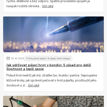
rychle, efektivně a bez odporu. Špatně provedené spojení je
naopak rozbitá okreska...
číst celé
30
.
10
.
2025
Průmyslové pájení & pájecí technologie
Jak udržovat pájecí hrot v kondici: 5 zásad pro delší
životnost a lepší spoje
Pokud hrot nedrží jak má, ztratíte čas, kvalitu i peníze. Sepisujeme
klíčové kroky, jak správně pečovat o hrot páječky, prodloužit jeho
životnost a zl...
číst celé