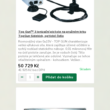
Top Gun™ 3 ionizační pistole na pružném krku
TopGun Sidekick, optické čidlo
Rovnovážný stav 0±15V - TOP GUN charakterizuje
velká výfuková síla, která zajišťuje účinné očištění a
rychlý rozklad statického náboje. 0,01 mikronový filtr
na ústí pistole zaručuje, že je vzduch čistý. Tělo
pistole je lehčené,ale odolné. Vyznačuje se lehce
stlačitelným spínačem - kohoutkem. Vešker...
50 729 Kč
Skladem
41 925 Kč
bez DPH
Přidat do košíku