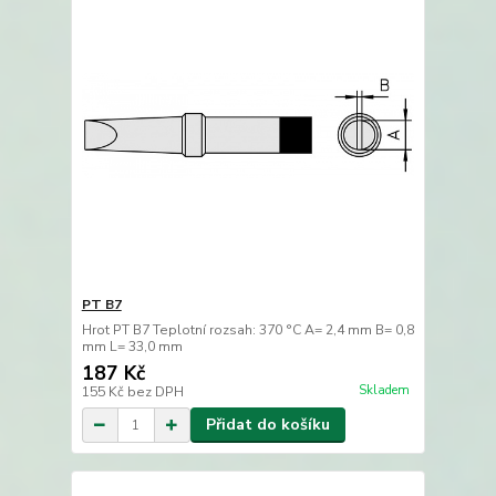
PT B7
Hrot PT B7 Teplotní rozsah: 370 °C A= 2,4 mm B= 0,8
mm L= 33,0 mm
187 Kč
Skladem
155 Kč
bez DPH
Přidat do košíku