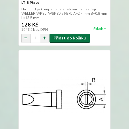
LT B Plato
Hrot LT B je kompatibilní s letovacími nástroji
WELLER WP80, WSP80 a FE75 A=2,4 mm B=0,8 mm
L=13,5 mm
126 Kč
Skladem
104 Kč
bez DPH
Přidat do košíku