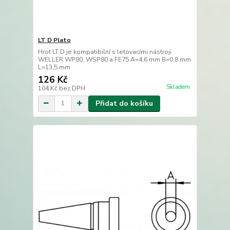
LT D Plato
Hrot LT D je kompatibilní s letovacími nástroji
WELLER WP80, WSP80 a FE75 A=4,6 mm B=0,8 mm
L=13,5 mm
126 Kč
Skladem
104 Kč
bez DPH
Přidat do košíku