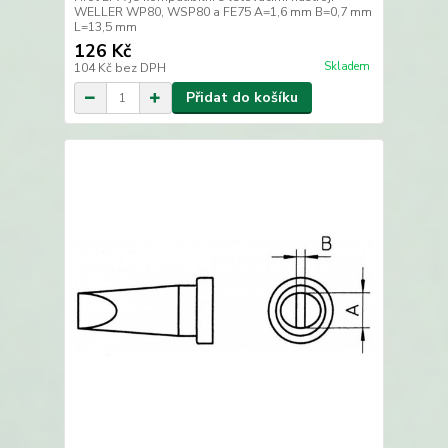
WELLER WP80, WSP80 a FE75 A=1,6 mm B=0,7 mm
L=13,5 mm
126 Kč
Skladem
104 Kč
bez DPH
Přidat do košíku