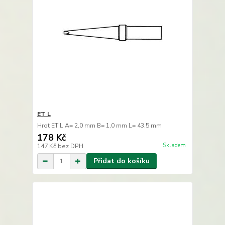
ET L
Hrot ET L A= 2,0 mm B= 1,0 mm L= 43.5 mm
178 Kč
Skladem
147 Kč
bez DPH
Přidat do košíku