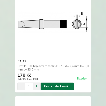
PT B6
Hrot PT B6 Teplotní rozsah: 310 °C A= 2,4 mm B= 0,8
mm L= 33,0 mm
178 Kč
Skladem
147 Kč
bez DPH
Přidat do košíku