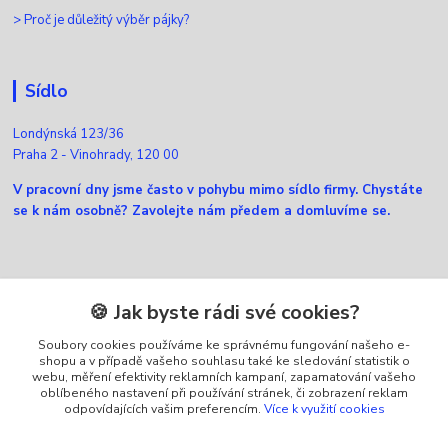
>
Proč je důležitý výběr pájky?
Sídlo
Londýnská 123/36
Praha 2 - Vinohrady, 120 00
V pracovní dny jsme často v pohybu mimo sídlo firmy. Chystáte
se k nám osobně? Zavolejte nám předem a domluvíme se.
Kontakty
🍪 Jak byste rádi své cookies?
Soubory cookies používáme ke správnému fungování našeho e-
Zákaznická podpora Ellfox
shopu a v případě vašeho souhlasu také ke sledování statistik o
+420 725 430 040
webu, měření efektivity reklamních kampaní, zapamatování vašeho
(Po-Pá, 8-16 hod.)
oblíbeného nastavení při používání stránek, či zobrazení reklam
odpovídajících vašim preferencím.
Více k využití cookies
info@ellfox.cz