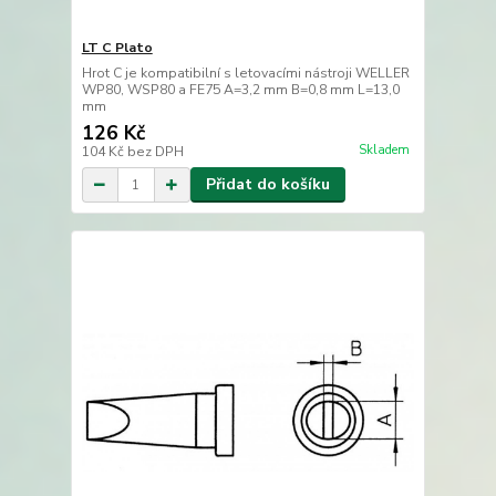
LT C Plato
Hrot C je kompatibilní s letovacími nástroji WELLER
WP80, WSP80 a FE75 A=3,2 mm B=0,8 mm L=13,0
mm
126 Kč
Skladem
104 Kč
bez DPH
Přidat do košíku