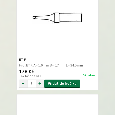
ET R
Hrot ET R A= 1.6 mm B= 0,7 mm L= 34,5 mm
178 Kč
Skladem
147 Kč
bez DPH
Přidat do košíku