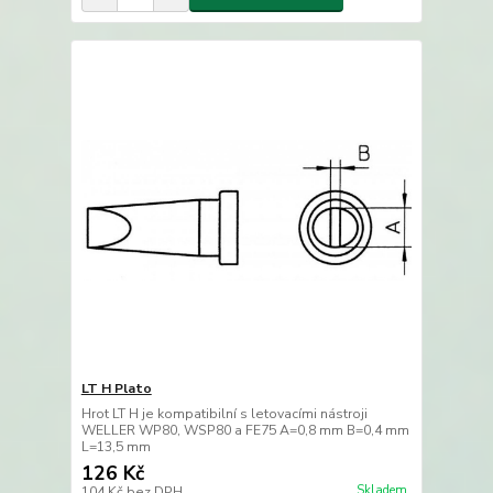
LT H Plato
Hrot LT H je kompatibilní s letovacími nástroji
WELLER WP80, WSP80 a FE75 A=0,8 mm B=0,4 mm
L=13,5 mm
126 Kč
Skladem
104 Kč
bez DPH