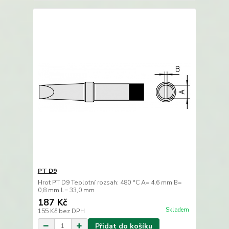
PT D9
Hrot PT D9 Teplotní rozsah: 480 °C A= 4,6 mm B=
0,8 mm L= 33,0 mm
187 Kč
Skladem
155 Kč
bez DPH
Přidat do košíku