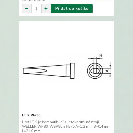
Přidat do košíku
LT K Plato
Hrot LT K je kompatibilní s letovacími nástroji
WELLER WP80, WSP80 a FE75 A=1,2 mm B=0,4 mm
L=21,0 mm