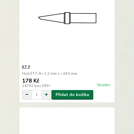
ET F
Hrot ET F A= 1,2 mm L= 34.5 mm
178 Kč
Skladem
147 Kč
bez DPH
Přidat do košíku