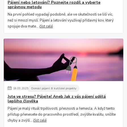
Pájení nebo letování? Poznejte rozdíl a vyberte
správnou metodu
Na první pohled vypadají podobně, ale ve skutečnosti se liší víc,
než si mnozí myslí. Pájení a letování využívají přídavný kov, který
spojuje dva mate...
číst celé
18
.
09
.
2025
Domácí pájení & kutilské projekty
Jste ve stresu? Pájejte! Aneb Jak z vás pájení udělá
lepšího člověka
Pájení je malý rituál trpělivosti, přesnosti a řemesla. A když tento
přístup přenesete do pracovního prostředí, zvýšíte kvalitu, snížíte
chyby a zvýší...
číst celé