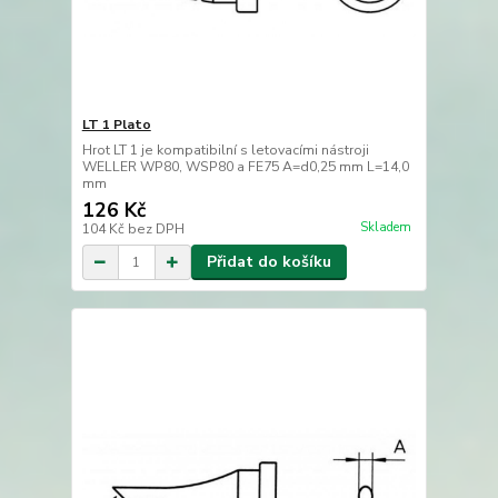
LT 1 Plato
Hrot LT 1 je kompatibilní s letovacími nástroji
WELLER WP80, WSP80 a FE75 A=d0,25 mm L=14,0
mm
126 Kč
Skladem
104 Kč
bez DPH
Přidat do košíku