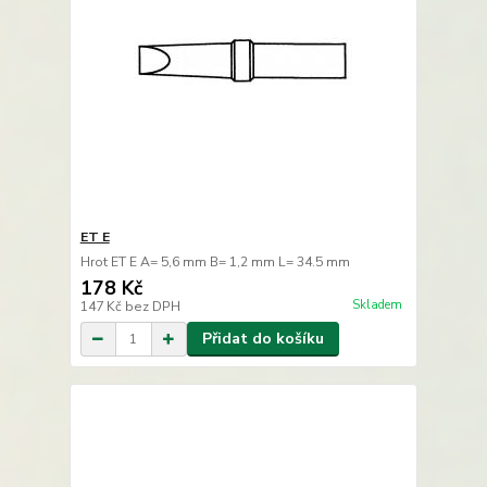
ET E
Hrot ET E A= 5,6 mm B= 1,2 mm L= 34.5 mm
178 Kč
Skladem
147 Kč
bez DPH
Přidat do košíku