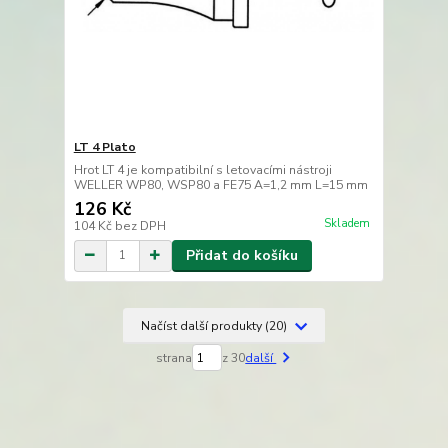
LT 4 Plato
Hrot LT 4 je kompatibilní s letovacími nástroji
WELLER WP80, WSP80 a FE75 A=1,2 mm L=15 mm
126 Kč
Skladem
104 Kč
bez DPH
Přidat do košíku
Načíst další produkty (20)
strana
z 30
další