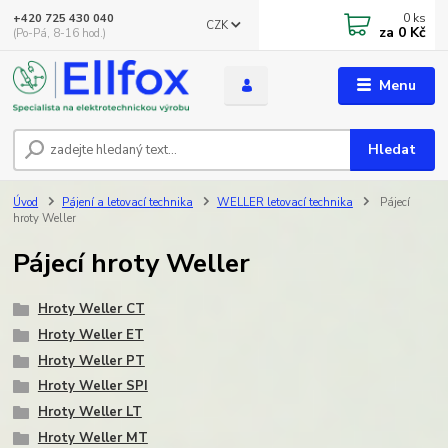
0
ks
+420 725 430 040
CZK
za
0 Kč
(Po-Pá, 8-16 hod.)
Menu
Hledat
Úvod
Pájení a letovací technika
WELLER letovací technika
Pájecí
hroty Weller
Pájecí hroty Weller
Hroty Weller CT
Hroty Weller ET
Hroty Weller PT
Hroty Weller SPI
Hroty Weller LT
Hroty Weller MT