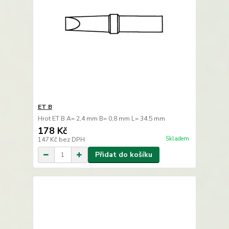
ET B
Hrot ET B A= 2,4 mm B= 0,8 mm L= 34.5 mm
178 Kč
Skladem
147 Kč
bez DPH
Přidat do košíku