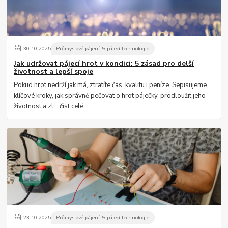
30
.
10
.
2025
Průmyslové pájení & pájecí technologie
Jak udržovat pájecí hrot v kondici: 5 zásad pro delší
životnost a lepší spoje
Pokud hrot nedrží jak má, ztratíte čas, kvalitu i peníze. Sepisujeme
klíčové kroky, jak správně pečovat o hrot páječky, prodloužit jeho
životnost a zl...
číst celé
23
.
10
.
2025
Průmyslové pájení & pájecí technologie