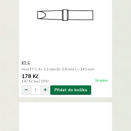
ET C
Hrot ET C A= 3,2 mm B= 0,8 mm L= 34.5 mm
178 Kč
Skladem
147 Kč
bez DPH
Přidat do košíku