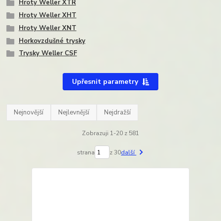
Hroty Weller XTR
Hroty Weller XHT
Hroty Weller XNT
Horkovzdušné trysky
Trysky Weller CSF
Upřesnit parametry
Nejnovější
Nejlevnější
Nejdražší
Zobrazuji 1-20 z 581
strana
z 30
další