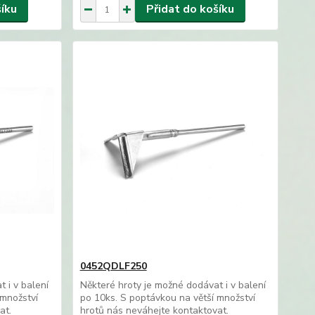
šíku
Přidat do košíku
0452QDLF250
 i v balení
Některé hroty je možné dodávat i v balení
 množství
po 10ks. S poptávkou na větší množství
at.
hrotů nás neváhejte kontaktovat.