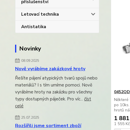
příslušenství
Letovací technika
Antistatika
Novinky
08.09.2025
Nově vyrábíme zakázkové hroty
Řešíte pájení atypických tvarů spojů nebo
materiálů? I s tím umíme pomoci. Nově
vyrábíme hroty na zakázku pro všechny
0452QD
typy dostupných páječek. Pro víc...
číst
Některé 
po 10ks.
celé
hrotů ná
1 881
25.07.2025
1 555 K
Rozšířili jsme sortiment zboží