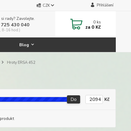
Přihlášení
CZK
 si rady? Zavolejte.
0
ks
 725 430 040
za
0 Kč
, 8-16 hod.)
Blog
Hroty ERSA 452
Do
Kč
produkt