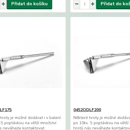
Přidat do košíku
Přidat do ko
LF175
0452QDLF200
hroty je možné dodávat i v balení
Některé hroty je možné dodávat
 S poptávkou na větší množství
po 10ks. S poptávkou na větší
s neváhejte kontaktovat.
hrotů nás neváhejte kontaktov