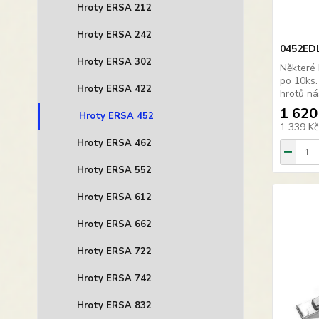
Hroty ERSA 212
Hroty ERSA 242
0452ED
Hroty ERSA 302
Některé 
po 10ks.
Hroty ERSA 422
hrotů ná
1 620
Hroty ERSA 452
1 339 K
Hroty ERSA 462
Hroty ERSA 552
Hroty ERSA 612
Hroty ERSA 662
Hroty ERSA 722
Hroty ERSA 742
Hroty ERSA 832