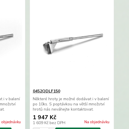
0452QDLF150
 i v balení
Některé hroty je možné dodávat i v balení
 množství
po 10ks. S poptávkou na větší množství
at.
hrotů nás neváhejte kontaktovat.
1 947 Kč
 objednávku
Na objednávku
1 609 Kč
bez DPH