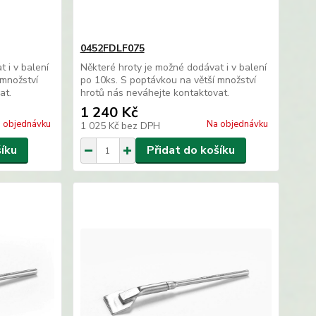
0452FDLF075
 i v balení
Některé hroty je možné dodávat i v balení
 množství
po 10ks. S poptávkou na větší množství
at.
hrotů nás neváhejte kontaktovat.
1 240 Kč
 objednávku
Na objednávku
1 025 Kč
bez DPH
šíku
Přidat do košíku