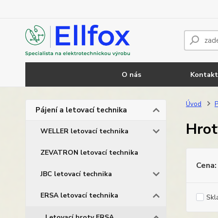
O nás
Kontakt
Úvod
P
Pájení a letovací technika
Hrot
WELLER letovací technika
ZEVATRON letovací technika
Cena:
JBC letovací technika
ERSA letovací technika
Skl
Letovací hroty ERSA