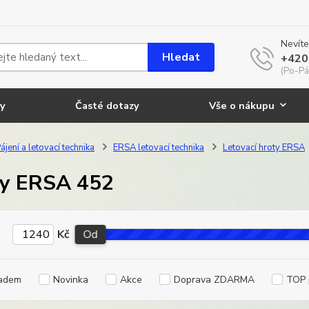
Nevíte
Hledat
+420
(Po-Pá
y
Časté dotazy
Vše o nákupu
ájení a letovací technika
ERSA letovací technika
Letovací hroty ERSA
y ERSA 452
Kč
Od
adem
Novinka
Akce
Doprava ZDARMA
TOP 