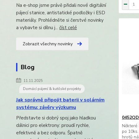
Na e-shop jsme právě přidali nové digitální
pájecí stanice, antistatické podložky i ESD
materiály. Prohlédněte si čerstvé novinky
a vybavte si dílnu j...
číst celé
Zobrazit všechny novinky
Blog
11.11.2025
Domácí pájení & kutilské projekty
Jak správně připojit baterii v solárním
systému: závěry výzkumu
0452QD
Představte si dobrý spoj jako hladkou
dálnici pro elektrony: proudí rychle,
Některé 
po 10ks.
efektivně a bez odporu. Špatně
hrotů ná