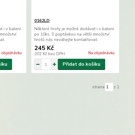
0162LD
 i v balení
Některé hroty je možné dodávat i v balení
 množství
po 10ks. S poptávkou na větší množství
at.
hrotů nás neváhejte kontaktovat.
245 Kč
 objednávku
Na objednávku
202 Kč
bez DPH
šíku
Přidat do košíku
strana
z 1