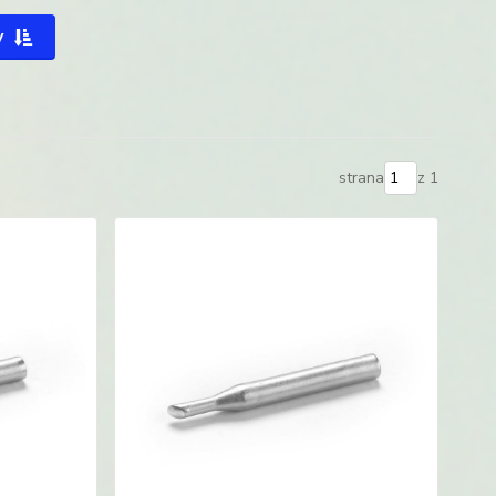
y
strana
z 1