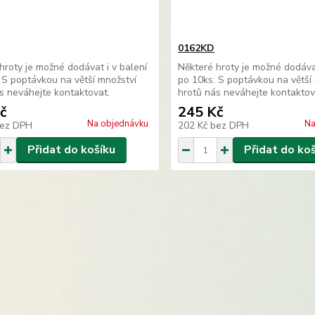
0162KD
hroty je možné dodávat i v balení
Některé hroty je možné dodávat
 S poptávkou na větší množství
po 10ks. S poptávkou na větší
s neváhejte kontaktovat.
hrotů nás neváhejte kontaktov
č
245 Kč
Na objednávku
Na
ez DPH
202 Kč
bez DPH
Přidat do košíku
Přidat do ko