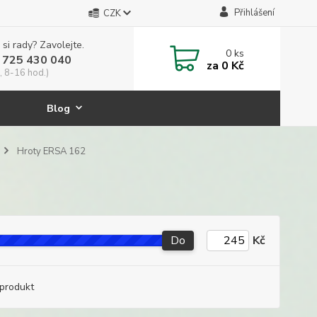
Přihlášení
CZK
 si rady? Zavolejte.
0
ks
 725 430 040
za
0 Kč
, 8-16 hod.)
Blog
Hroty ERSA 162
Do
Kč
produkt