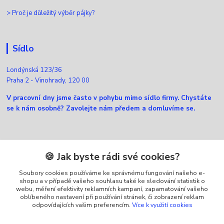
>
Proč je důležitý výběr pájky?
Sídlo
Londýnská 123/36
Praha 2 - Vinohrady, 120 00
V pracovní dny jsme často v pohybu mimo sídlo firmy. Chystáte
se k nám osobně? Zavolejte nám předem a domluvíme se.
Kontakty
🍪 Jak byste rádi své cookies?
Soubory cookies používáme ke správnému fungování našeho e-
Zákaznická podpora Ellfox
shopu a v případě vašeho souhlasu také ke sledování statistik o
+420 725 430 040
webu, měření efektivity reklamních kampaní, zapamatování vašeho
(Po-Pá, 8-16 hod.)
oblíbeného nastavení při používání stránek, či zobrazení reklam
odpovídajících vašim preferencím.
Více k využití cookies
info@ellfox.cz