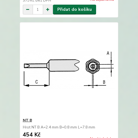
375 Kč
bez DPH
Přidat do košíku
NT B
Hrot NT B A=2.4 mm B=0.8 mm L=7.8 mm
454 Kč