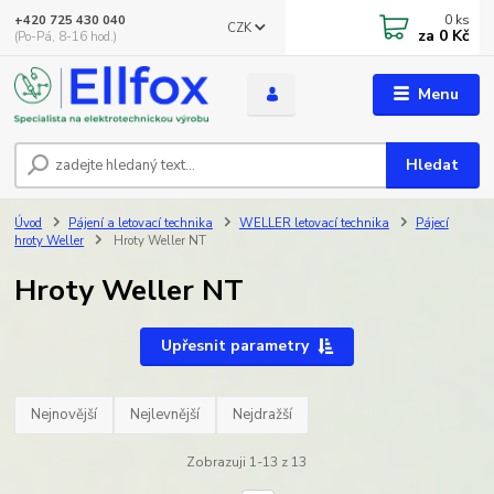
0
ks
+420 725 430 040
CZK
za
0 Kč
(Po-Pá, 8-16 hod.)
Menu
Hledat
Úvod
Pájení a letovací technika
WELLER letovací technika
Pájecí
hroty Weller
Hroty Weller NT
Hroty Weller NT
Upřesnit parametry
Nejnovější
Nejlevnější
Nejdražší
Zobrazuji 1-13 z 13