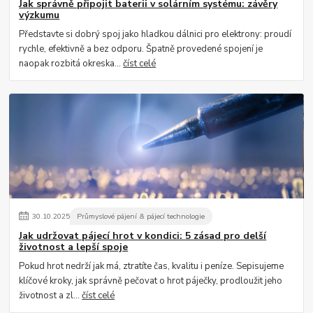
Jak správně připojit baterii v solárním systému: závěry
výzkumu
Představte si dobrý spoj jako hladkou dálnici pro elektrony: proudí
rychle, efektivně a bez odporu. Špatně provedené spojení je
naopak rozbitá okreska...
číst celé
30
.
10
.
2025
Průmyslové pájení & pájecí technologie
Jak udržovat pájecí hrot v kondici: 5 zásad pro delší
životnost a lepší spoje
Pokud hrot nedrží jak má, ztratíte čas, kvalitu i peníze. Sepisujeme
klíčové kroky, jak správně pečovat o hrot páječky, prodloužit jeho
životnost a zl...
číst celé