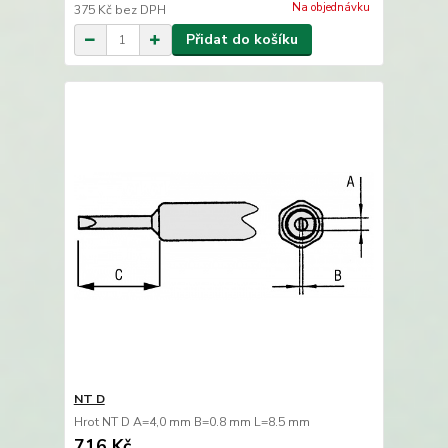
Na objednávku
375 Kč
bez DPH
Přidat do košíku
NT D
Hrot NT D A=4,0 mm B=0.8 mm L=8.5 mm
716 Kč