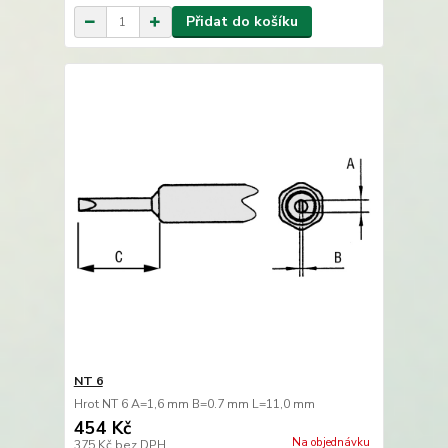
Přidat do košíku
NT 6
Hrot NT 6 A=1,6 mm B=0.7 mm L=11,0 mm
454 Kč
Na objednávku
375 Kč
bez DPH