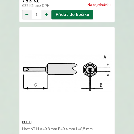
753 Kč
Na objednávku
622 Kč
bez DPH
Přidat do košíku
NT H
Hrot NT H A=0,8 mm B=0,4 mm L=8,5 mm