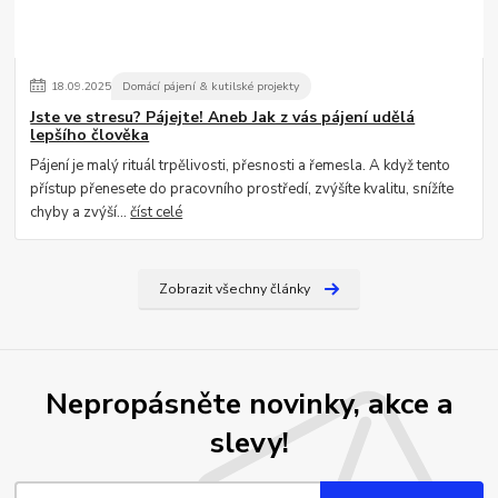
18
.
09
.
2025
Domácí pájení & kutilské projekty
Jste ve stresu? Pájejte! Aneb Jak z vás pájení udělá
lepšího člověka
Pájení je malý rituál trpělivosti, přesnosti a řemesla. A když tento
přístup přenesete do pracovního prostředí, zvýšíte kvalitu, snížíte
chyby a zvýší...
číst celé
Zobrazit všechny články
Nepropásněte novinky, akce a
slevy!