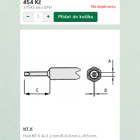
454 Kč
Na objednávku
375 Kč
bez DPH
Přidat do košíku
NT K
Hrot NT K A=1,2 mm B=0,4 mm L=8,5 mm