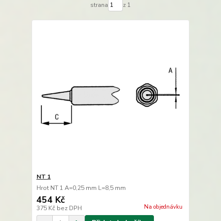
strana
z 1
NT 1
Hrot NT 1 A=0,25 mm L=8,5 mm
454 Kč
Na objednávku
375 Kč
bez DPH