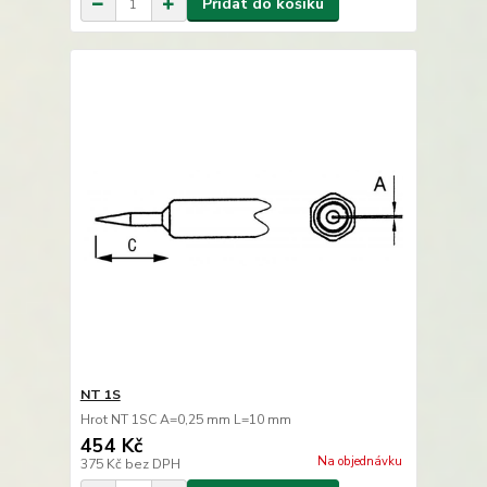
Přidat do košíku
NT 1S
Hrot NT 1SC A=0,25 mm L=10 mm
454 Kč
Na objednávku
375 Kč
bez DPH