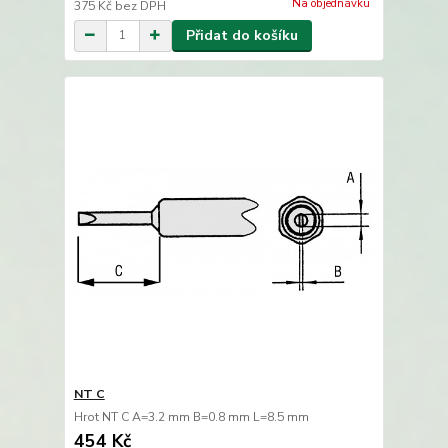
Na objednávku
375 Kč
bez DPH
Přidat do košíku
NT C
Hrot NT C A=3.2 mm B=0.8 mm L=8.5 mm
454 Kč