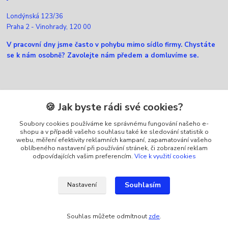
Londýnská 123/36
Praha 2 - Vinohrady, 120 00
V pracovní dny jsme často v pohybu mimo sídlo firmy. Chystáte
se k nám osobně? Zavolejte nám předem a domluvíme se.
Kontakty
🍪 Jak byste rádi své cookies?
Soubory cookies používáme ke správnému fungování našeho e-
Zákaznická podpora Ellfox
shopu a v případě vašeho souhlasu také ke sledování statistik o
+420 725 430 040
webu, měření efektivity reklamních kampaní, zapamatování vašeho
(Po-Pá, 8-16 hod.)
oblíbeného nastavení při používání stránek, či zobrazení reklam
odpovídajících vašim preferencím.
Více k využití cookies
info@ellfox.cz
Souhlasím
Nastavení
Souhlas můžete odmítnout
zde
.
Vytvořeno na
Eshop-rychle.cz