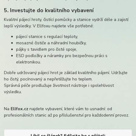
5. Investujte do kvalitního vybavení
Kvalitní pájecí hroty, čistící pomůcky a stanice vydrží déle a zajistí
lepší výsledky. V Ellfoxu najdete vše potřebné:
pájecí stanice s regulací teploty,
mosazné čističe a náhradní houbičky,
pájky s tavidlem pro čisté spoje,
ESD podložky a náramky pro bezpečnou práci s
elektronikou.
Dobře udržovaný pájecí hrot je základ kvalitního pájení. Udržujte
ho čistý, pocínovaný a nepřetěžujte ho teplem.
Správná péče prodlužuje životnost nástroje i spolehlivost
výsledku.
Na
Ellfox.cz
najdete vybavení, které vám to usnadní: od
profesionálních stanic až po příslušenství pro každodenní provoz.
Líbil se článek? Sdílejte ho s přáteli