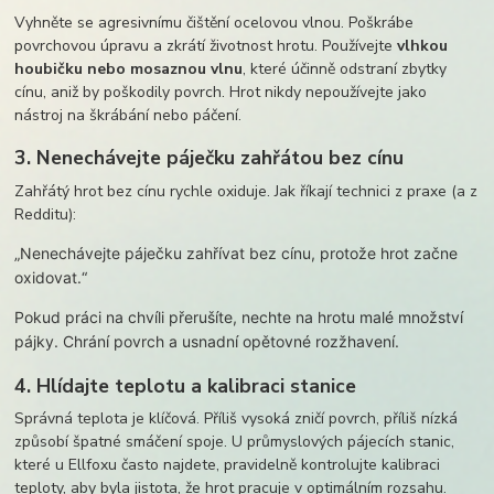
Vyhněte se agresivnímu čištění ocelovou vlnou. Poškrábe
povrchovou úpravu a zkrátí životnost hrotu. Používejte
vlhkou
houbičku nebo mosaznou vlnu
, které účinně odstraní zbytky
cínu, aniž by poškodily povrch. Hrot nikdy nepoužívejte jako
nástroj na škrábání nebo páčení.
3. Nenechávejte páječku zahřátou bez cínu
Zahřátý hrot bez cínu rychle oxiduje. Jak říkají technici z praxe (a z
Redditu):
„Nenechávejte páječku zahřívat bez cínu, protože hrot začne
oxidovat.“
Pokud práci na chvíli přerušíte, nechte na hrotu malé množství
pájky. Chrání povrch a usnadní opětovné rozžhavení.
4. Hlídajte teplotu a kalibraci stanice
Správná teplota je klíčová. Příliš vysoká zničí povrch, příliš nízká
způsobí špatné smáčení spoje. U průmyslových pájecích stanic,
které u Ellfoxu často najdete, pravidelně kontrolujte kalibraci
teploty, aby byla jistota, že hrot pracuje v optimálním rozsahu.