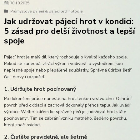
30
.
10
.
2025
Průmyslové pájení & pájecí technologie
Jak udržovat pájecí hrot v kondici:
5 zásad pro delší životnost a lepší
spoje
Pájecí hrot je malý díl, který rozhoduje o kvalitě každého spoje.
Pokud se zanedbá, ztrácí výkon i vodivost, a výsledkem jsou
nepřesné spoje nebo přepálené součástky. Správná údržba šetří
čas, nervy i rozpočet.
1. Udržujte hrot pocínovaný
Po dokončení práce naneste na hrot tenkou vrstvu cínu. Ochrání
povrch před oxidací a zachová dokonalý přenos tepla. Jak uvádí
výrobce Weller, klíčem ke správné péči je „udržovat hrot stále
pocínovaný“. Tím se zabrání vzniku matného, šedého povrchu,
který značí oxidaci.
2. Čistěte pravidelně, ale šetrně