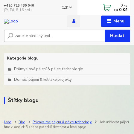
0
ks
+420 725 430 040
CZK
za
0 Kč
(Po-Pá, 8-16 hod.)
Menu
Hledat
Kategorie blogu
Průmyslové pájení & pájecí technologie
Domácí pájení & kutilské projekty
Štítky blogu
Úvod
Blog
Průmyslové pájení & pájecí technologie
Jak udržovat pájecí
hrot v kondici: 5 zásad pro delší životnost a lepší spoje