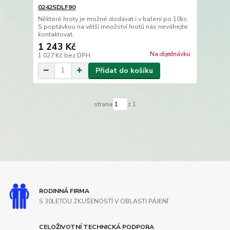
0242SDLF90
Některé hroty je možné dodávat i v balení po 10ks.
S poptávkou na větší množství hrotů nás neváhejte
kontaktovat.
1 243 Kč
Na objednávku
1 027 Kč
bez DPH
Přidat do košíku
strana
z 1
RODINNÁ FIRMA
S 30LETOU ZKUŠENOSTÍ V OBLASTI PÁJENÍ
CELOŽIVOTNÍ TECHNICKÁ PODPORA