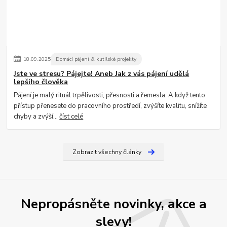
18
.
09
.
2025
Domácí pájení & kutilské projekty
Jste ve stresu? Pájejte! Aneb Jak z vás pájení udělá
lepšího člověka
Pájení je malý rituál trpělivosti, přesnosti a řemesla. A když tento
přístup přenesete do pracovního prostředí, zvýšíte kvalitu, snížíte
chyby a zvýší...
číst celé
Zobrazit všechny články
Nepropásněte novinky, akce a
slevy!