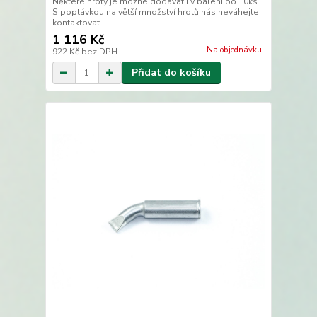
Některé hroty je možné dodávat i v balení po 10ks.
S poptávkou na větší množství hrotů nás neváhejte
kontaktovat.
1 116 Kč
Na objednávku
922 Kč
bez DPH
Přidat do košíku