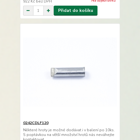
Na objednávku
922 Kč
bez DPH
Přidat do košíku
0242CDLF120
Některé hroty je možné dodávat i v balení po 10ks.
S poptávkou na větší množství hrotů nás neváhejte
kontaktovat.