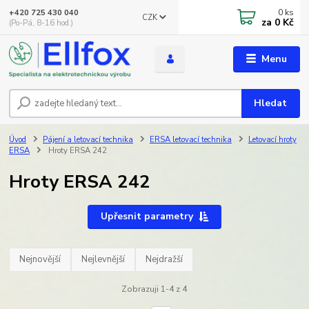
0
ks
+420 725 430 040
CZK
za
0 Kč
(Po-Pá, 8-16 hod.)
Menu
Hledat
Úvod
Pájení a letovací technika
ERSA letovací technika
Letovací hroty
ERSA
Hroty ERSA 242
Hroty ERSA 242
Upřesnit parametry
Nejnovější
Nejlevnější
Nejdražší
Zobrazuji 1-4 z 4