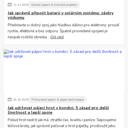
11
.
11
.
2025
Domácí pájení & kutilské projekty
Jak správně připojit baterii v solárním systému: závěry
výzkumu
Představte si dobrý spoj jako hladkou dálnici pro elektrony: proudí
rychle, efektivně a bez odporu. Špatně provedené spojení je
naopak rozbitá okreska...
číst celé
30
.
10
.
2025
Průmyslové pájení & pájecí technologie
Jak udržovat pájecí hrot v kondici: 5 zásad pro delší
životnost a lepší spoje
Pokud hrot nedrží jak má, ztratíte čas, kvalitu i peníze. Sepisujeme
klíčové kroky, jak správně pečovat o hrot páječky, prodloužit jeho