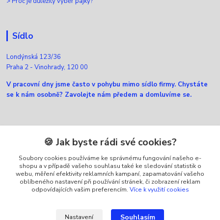
>
Proč je důležitý výběr pájky?
Sídlo
Londýnská 123/36
Praha 2 - Vinohrady, 120 00
V pracovní dny jsme často v pohybu mimo sídlo firmy. Chystáte
se k nám osobně? Zavolejte nám předem a domluvíme se.
Kontakty
🍪 Jak byste rádi své cookies?
Soubory cookies používáme ke správnému fungování našeho e-
Zákaznická podpora Ellfox
shopu a v případě vašeho souhlasu také ke sledování statistik o
+420 725 430 040
webu, měření efektivity reklamních kampaní, zapamatování vašeho
(Po-Pá, 8-16 hod.)
oblíbeného nastavení při používání stránek, či zobrazení reklam
odpovídajících vašim preferencím.
Více k využití cookies
info@ellfox.cz
Souhlasím
Nastavení