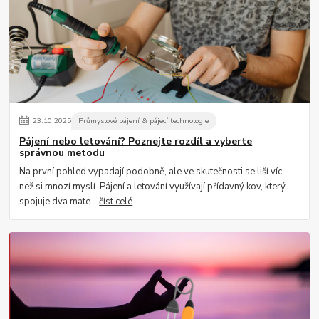
23
.
10
.
2025
Průmyslové pájení & pájecí technologie
Pájení nebo letování? Poznejte rozdíl a vyberte
správnou metodu
Na první pohled vypadají podobně, ale ve skutečnosti se liší víc,
než si mnozí myslí. Pájení a letování využívají přídavný kov, který
spojuje dva mate...
číst celé