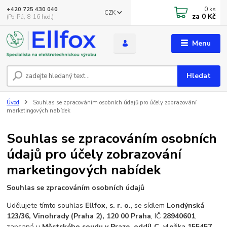
0
ks
+420 725 430 040
CZK
za
0 Kč
(Po-Pá, 8-16 hod.)
Menu
Hledat
Úvod
Souhlas se zpracováním osobních údajů pro účely zobrazování
marketingových nabídek
Souhlas se zpracováním osobních
údajů pro účely zobrazování
marketingových nabídek
Souhlas se zpracováním osobních údajů
Udělujete tímto souhlas
Ellfox, s. r. o.
, se sídlem
Londýnská
123/36, Vinohrady (Praha 2), 120 00 Praha
, IČ
28940601
,
zapsaná u
Městského soudu v Praze, oddíl C, vložka 155457