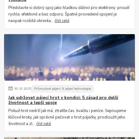
Představte si dobrý spoj jako hladkou dálnici pro elektrony: proudí
rychle, efektivně a bez odporu. Špatně provedené spojení je
naopak rozbitá okreska...
číst celé
30
.
10
.
2025
Průmyslové pájení & pájecí technologie
Jak udržovat pájecí hrot v kondici: 5 zásad pro delší
životnost a lepší spoje
Pokud hrot nedrží jak má, ztratíte čas, kvalitu i peníze. Sepisujeme
klíčové kroky, jak správně pečovat o hrot páječky, prodloužit jeho
životnost a zl...
číst celé