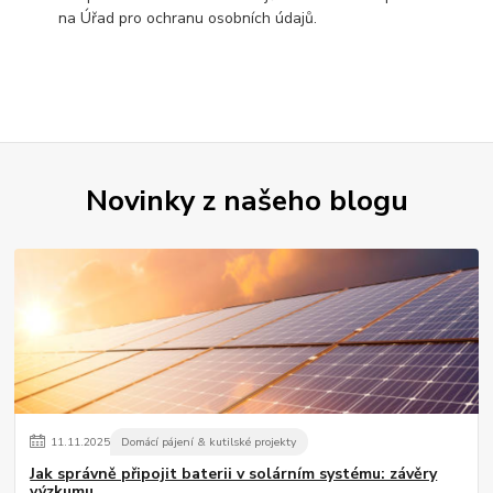
na Úřad pro ochranu osobních údajů.
Novinky z našeho blogu
11
.
11
.
2025
Domácí pájení & kutilské projekty
Jak správně připojit baterii v solárním systému: závěry
výzkumu