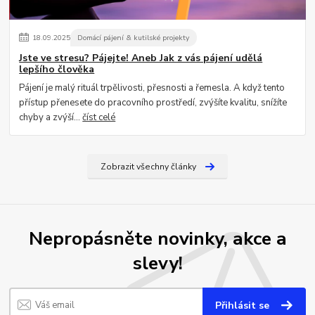
18
.
09
.
2025
Domácí pájení & kutilské projekty
Jste ve stresu? Pájejte! Aneb Jak z vás pájení udělá
lepšího člověka
Pájení je malý rituál trpělivosti, přesnosti a řemesla. A když tento
přístup přenesete do pracovního prostředí, zvýšíte kvalitu, snížíte
chyby a zvýší...
číst celé
Zobrazit všechny články
Nepropásněte novinky, akce a
slevy!
Přihlásit se