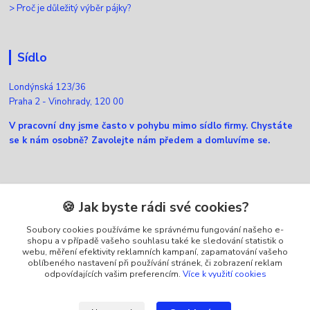
>
Proč je důležitý výběr pájky?
Sídlo
Londýnská 123/36
Praha 2 - Vinohrady, 120 00
V pracovní dny jsme často v pohybu mimo sídlo firmy. Chystáte
se k nám osobně? Zavolejte nám předem a domluvíme se.
Kontakty
🍪 Jak byste rádi své cookies?
Soubory cookies používáme ke správnému fungování našeho e-
Zákaznická podpora Ellfox
shopu a v případě vašeho souhlasu také ke sledování statistik o
+420 725 430 040
webu, měření efektivity reklamních kampaní, zapamatování vašeho
(Po-Pá, 8-16 hod.)
oblíbeného nastavení při používání stránek, či zobrazení reklam
odpovídajících vašim preferencím.
Více k využití cookies
info@ellfox.cz