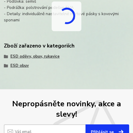
- Podšívka: semiš
- Podrážka: polstrování podešve EVA
- Detaily: individuálně nastavitelné nártové pásky s kovovými
sponami
Zboží zařazeno v kategoriích
ESD oděvy, obuv, rukavice
ESD obuv
Nepropásněte novinky, akce a
slevy!
Přihlásit se