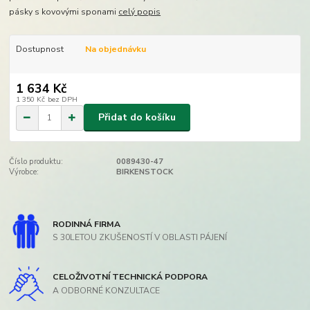
pásky s kovovými sponami
celý popis
Dostupnost
Na objednávku
1 634 Kč
1 350 Kč
bez DPH
Přidat do košíku
Číslo produktu:
0089430-47
Výrobce:
BIRKENSTOCK
RODINNÁ FIRMA
S 30LETOU ZKUŠENOSTÍ V OBLASTI PÁJENÍ
CELOŽIVOTNÍ TECHNICKÁ PODPORA
A ODBORNÉ KONZULTACE