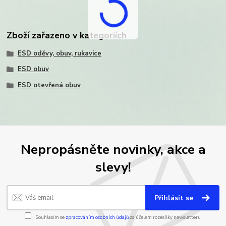
Zboží zařazeno v kategoriích
ESD oděvy, obuv, rukavice
ESD obuv
ESD otevřená obuv
Nepropásněte novinky, akce a
slevy!
Přihlásit se
Souhlasím se
zpracováním osobních údajů
za účelem rozesílky newsletteru.