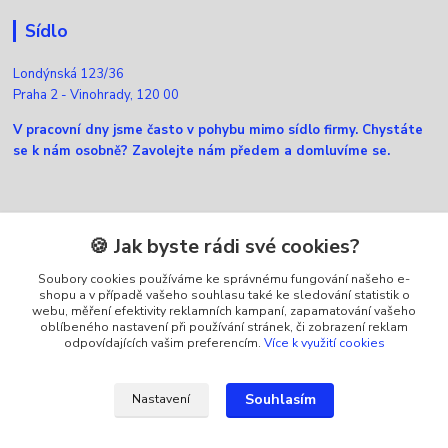
Sídlo
Londýnská 123/36
Praha 2 - Vinohrady, 120 00
V pracovní dny jsme často v pohybu mimo sídlo firmy. Chystáte
se k nám osobně? Zavolejte nám předem a domluvíme se.
Kontakty
🍪 Jak byste rádi své cookies?
Soubory cookies používáme ke správnému fungování našeho e-
Zákaznická podpora Ellfox
shopu a v případě vašeho souhlasu také ke sledování statistik o
+420 725 430 040
webu, měření efektivity reklamních kampaní, zapamatování vašeho
(Po-Pá, 8-16 hod.)
oblíbeného nastavení při používání stránek, či zobrazení reklam
odpovídajících vašim preferencím.
Více k využití cookies
info@ellfox.cz
Souhlasím
Nastavení