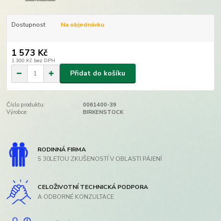
Dostupnost
Na objednávku
1 573 Kč
1 300 Kč
bez DPH
Přidat do košíku
Číslo produktu:
0061400-39
Výrobce:
BIRKENSTOCK
RODINNÁ FIRMA
S 30LETOU ZKUŠENOSTÍ V OBLASTI PÁJENÍ
CELOŽIVOTNÍ TECHNICKÁ PODPORA
A ODBORNÉ KONZULTACE