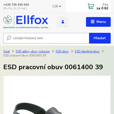
0
ks
+420 725 430 040
CZK
za
0 Kč
(Po-Pá, 8-16 hod.)
Menu
Hledat
Úvod
ESD oděvy, obuv, rukavice
ESD obuv
ESD otevřená obuv
ESD pracovní obuv 0061400 39
ESD pracovní obuv 0061400 39