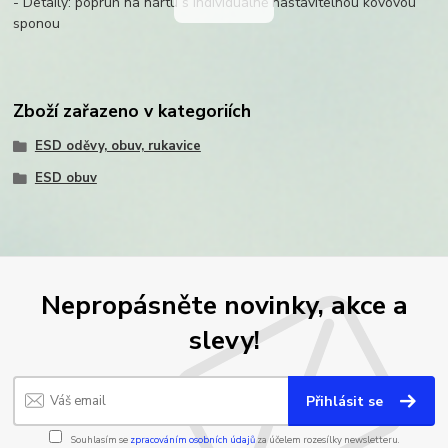
- Detaily: popruh na nártu s individuálně nastavitelnou kovovou
sponou
Zboží zařazeno v kategoriích
ESD oděvy, obuv, rukavice
ESD obuv
Nepropásněte novinky, akce a
slevy!
Přihlásit se
Souhlasím se
zpracováním osobních údajů
za účelem rozesílky newsletteru.