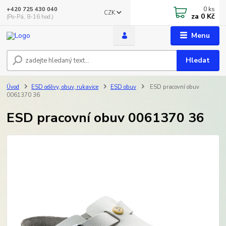
0
ks
+420 725 430 040
CZK
za
0 Kč
(Po-Pá, 8-16 hod.)
Menu
Hledat
Úvod
ESD oděvy, obuv, rukavice
ESD obuv
ESD pracovní obuv
0061370 36
ESD pracovní obuv 0061370 36