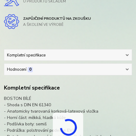
U PRODUKTŮ SKLADEM
ZAPŮJČENÍ PRODUKTŮ NA ZKOUŠKU
A ŠKOLENÍ VE VÝROBĚ
Kompletní specifikace
Hodnocení
0
Kompletní specifikace
BOSTON BÍLÉ
- Shoda s DIN EN 61340
- Anatomicky tvarovaná korková-latexová vložka
- Horní část: měkká, hladká kůže
- Podšívka boty: semiš
- Podrážka: polstrování podešve EVA