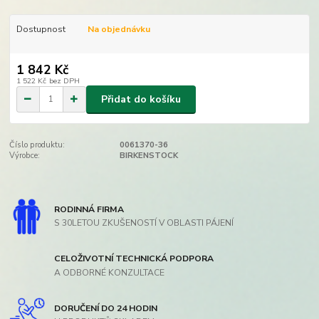
Dostupnost
Na objednávku
1 842 Kč
1 522 Kč
bez DPH
Přidat do košíku
Číslo produktu:
0061370-36
Výrobce:
BIRKENSTOCK
RODINNÁ FIRMA
S 30LETOU ZKUŠENOSTÍ V OBLASTI PÁJENÍ
CELOŽIVOTNÍ TECHNICKÁ PODPORA
A ODBORNÉ KONZULTACE
DORUČENÍ DO 24 HODIN