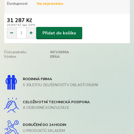
Dostupnost
Na objednávku
31 287 Kč
25 857 Kč
bez DPH
Přidat do košíku
Číslo produktu:
0ICV2000A
Výrobce:
ERSA
RODINNÁ FIRMA
S 30LETOU ZKUŠENOSTÍ V OBLASTI PÁJENÍ
CELOŽIVOTNÍ TECHNICKÁ PODPORA
A ODBORNÉ KONZULTACE
DORUČENÍ DO 24 HODIN
U PRODUKTŮ SKLADEM