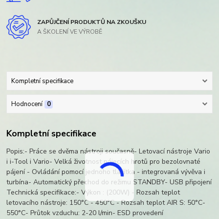
ZAPŮJČENÍ PRODUKTŮ NA ZKOUŠKU
A ŠKOLENÍ VE VÝROBĚ
Kompletní specifikace
Hodnocení
0
Kompletní specifikace
Popis:- Práce se dvěma nástroji současně- Letovací nástroje Vario
i i-Tool i Vario- Velká životnost pájecích hrotů pro bezolovnaté
pájení - Ovládání pomocí jednoho tlačítka - integrovaná vývěva i
turbína- Automatický přechod do režimu STANDBY- USB připojení
Technická specifikace:- Výkon : (200W) - Rozsah teplot
letovacího nástroje: 150°C - 450°C - Rozsah teplot AIR S: 50°C-
550°C- Průtok vzduchu: 2-20 l/min- ESD provedení