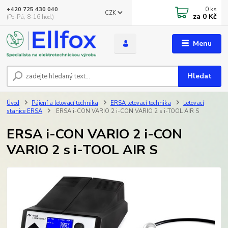
0
ks
+420 725 430 040
CZK
za
0 Kč
(Po-Pá, 8-16 hod.)
Menu
Hledat
Úvod
Pájení a letovací technika
ERSA letovací technika
Letovací
stanice ERSA
ERSA i-CON VARIO 2 i-CON VARIO 2 s i-TOOL AIR S
ERSA i-CON VARIO 2 i-CON
VARIO 2 s i-TOOL AIR S