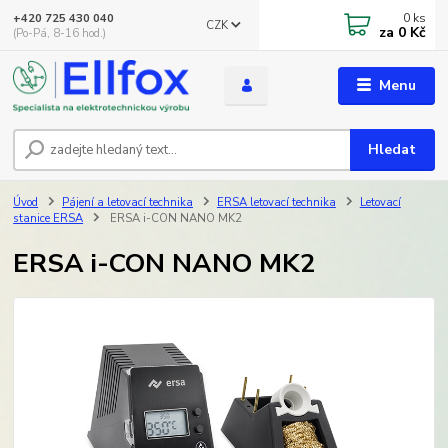
0
ks
+420 725 430 040
CZK
za
0 Kč
(Po-Pá, 8-16 hod.)
Menu
Hledat
Úvod
Pájení a letovací technika
ERSA letovací technika
Letovací
stanice ERSA
ERSA i-CON NANO MK2
ERSA i-CON NANO MK2