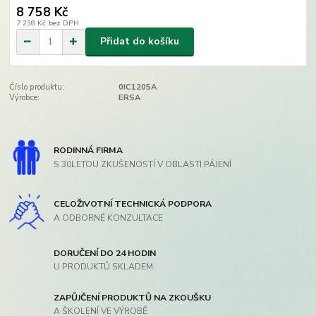
8 758 Kč
7 238 Kč
bez DPH
Přidat do košíku
Číslo produktu:
0IC1205A
Výrobce:
ERSA
RODINNÁ FIRMA
S 30LETOU ZKUŠENOSTÍ V OBLASTI PÁJENÍ
CELOŽIVOTNÍ TECHNICKÁ PODPORA
A ODBORNÉ KONZULTACE
DORUČENÍ DO 24 HODIN
U PRODUKTŮ SKLADEM
ZAPŮJČENÍ PRODUKTŮ NA ZKOUŠKU
A ŠKOLENÍ VE VÝROBĚ