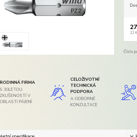
Dos
27
22 
Číslo p
CELOŽIVOTNÍ
RODINNÁ FIRMA
TECHNICKÁ
S 30LETOU
PODPORA
ZKUŠENOSTÍ V
A ODBORNÉ
OBLASTI PÁJENÍ
KONZULTACE
etní specifikace