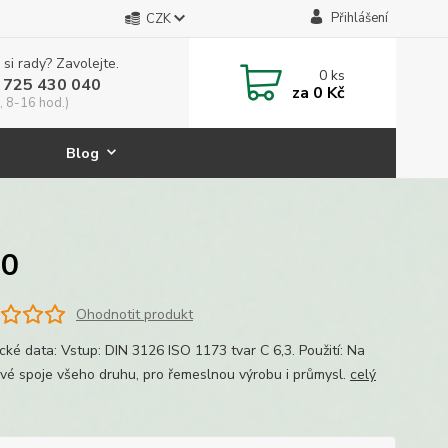
Přihlášení
CZK
 si rady? Zavolejte.
0
ks
 725 430 040
za
0 Kč
, 8-16 hod.)
Blog
Z0
Ohodnotit produkt
cké data: Vstup: DIN 3126 ISO 1173 tvar C 6,3. Použití: Na
vé spoje všeho druhu, pro řemeslnou výrobu i průmysl.
celý