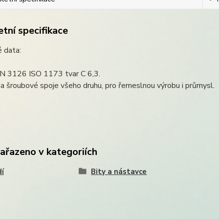
tní specifikace
 data:
IN 3126 ISO 1173 tvar C 6,3.
Na šroubové spoje všeho druhu, pro řemeslnou výrobu i průmysl.
zařazeno v kategoriích
í
Bity a nástavce