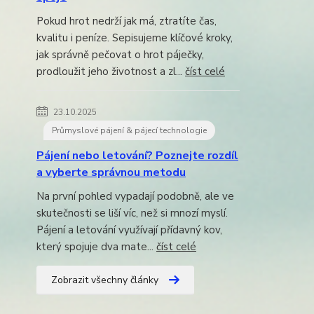
Pokud hrot nedrží jak má, ztratíte čas,
kvalitu i peníze. Sepisujeme klíčové kroky,
jak správně pečovat o hrot páječky,
prodloužit jeho životnost a zl...
číst celé
23.10.2025
Průmyslové pájení & pájecí technologie
Pájení nebo letování? Poznejte rozdíl
a vyberte správnou metodu
Na první pohled vypadají podobně, ale ve
skutečnosti se liší víc, než si mnozí myslí.
Pájení a letování využívají přídavný kov,
který spojuje dva mate...
číst celé
Zobrazit všechny články