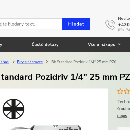
Nevíte
Hledat
+420
(Po-Pá
y
Časté dotazy
Vše o nákupu
ářadí
Bity a nástavce
Bit Standard Pozidriv 1/4" 25 mm PZ0
Standard Pozidriv 1/4" 25 mm P
Techni
šroubo
popis