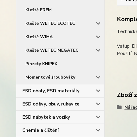
Kleště EREM
Komple
Kleště WETEC ECOTEC
Technické
Kleště WIHA
Vstup: D
Kleště WETEC MEGATEC
Použití: 
Pinzety KNIPEX
Momentové šroubováky
ESD obaly, ESD materiály
Zboží 
ESD oděvy, obuv, rukavice
Nářad
ESD nábytek a vozíky
Chemie a čištění