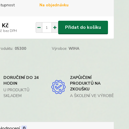
tupnost
Na objednávku
 Kč
Přidat do košíku
Kč
bez DPH
roduktu:
05300
Výrobce:
WIHA
DORUČENÍ DO 24
ZAPŮJČENÍ
HODIN
PRODUKTŮ NA
ZKOUŠKU
U PRODUKTŮ
SKLADEM
A ŠKOLENÍ VE VÝROBĚ
Hodnocení
0