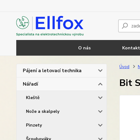
O nás
Kontakt
Úvod
N
Pájení a letovací technika
Bit 
Nářadí
Kleště
Nože a skalpely
Pinzety
Šroubováky