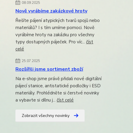
08.09.2025
Nově vyrábíme zakázkové hroty
Řešíte pájení atypických tvarů spojů nebo
materiálů? I s tím umíme pomoci. Nově
vyrábíme hroty na zakázku pro všechny
typy dostupných páječek. Pro víc...
číst
celé
25.07.2025
Rozšířili jsme sortiment zboží
Na e-shop jsme právě přidali nové digitální
pájecí stanice, antistatické podložky i ESD
materiály. Prohlédněte si čerstvé novinky
a vybavte si dílnu j...
číst celé
Zobrazit všechny novinky