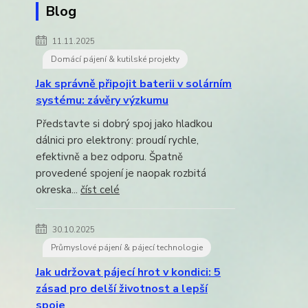
Blog
11.11.2025
Domácí pájení & kutilské projekty
Jak správně připojit baterii v solárním
systému: závěry výzkumu
Představte si dobrý spoj jako hladkou
dálnici pro elektrony: proudí rychle,
efektivně a bez odporu. Špatně
provedené spojení je naopak rozbitá
okreska...
číst celé
30.10.2025
Průmyslové pájení & pájecí technologie
Jak udržovat pájecí hrot v kondici: 5
zásad pro delší životnost a lepší
spoje