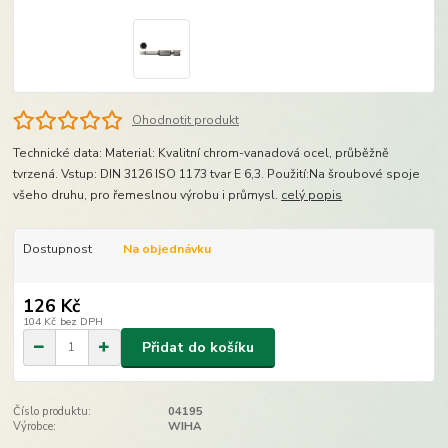
Ohodnotit produkt
Technické data: Material: Kvalitní chrom-vanadová ocel, průběžně
tvrzená. Vstup: DIN 3126 ISO 1173 tvar E 6,3. Použití:Na šroubové spoje
všeho druhu, pro řemeslnou výrobu i průmysl.
celý popis
Dostupnost
Na objednávku
126 Kč
104 Kč
bez DPH
Přidat do košíku
Číslo produktu:
04195
Výrobce:
WIHA