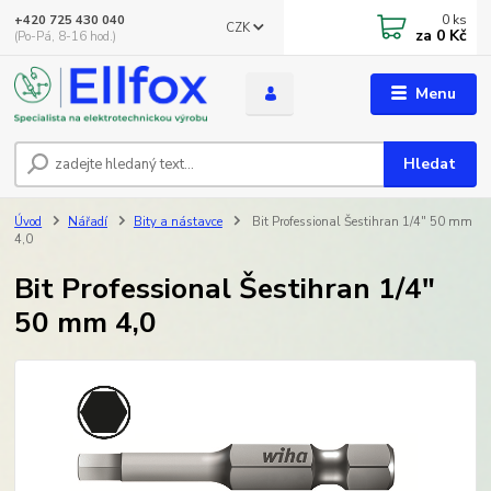
0
ks
+420 725 430 040
CZK
za
0 Kč
(Po-Pá, 8-16 hod.)
Menu
Hledat
Úvod
Nářadí
Bity a nástavce
Bit Professional Šestihran 1/4" 50 mm
4,0
Bit Professional Šestihran 1/4"
50 mm 4,0