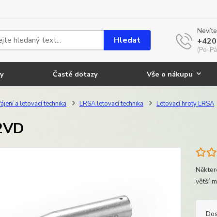
Nevíte
Hledat
+420
(Po-Pá
y
Časté dotazy
Vše o nákupu
ájení a letovací technika
ERSA letovací technika
Letovací hroty ERSA
2VD
Někter
větší 
Dos