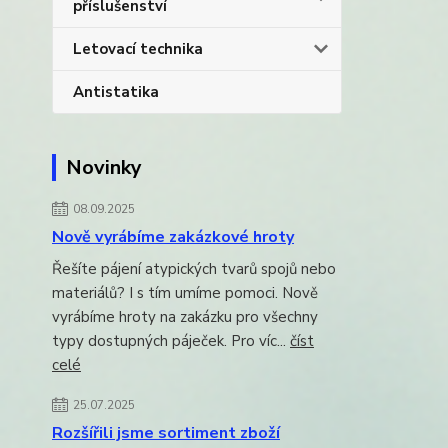
příslušenství
Letovací technika
Antistatika
Novinky
08.09.2025
Nově vyrábíme zakázkové hroty
Řešíte pájení atypických tvarů spojů nebo
materiálů? I s tím umíme pomoci. Nově
vyrábíme hroty na zakázku pro všechny
typy dostupných páječek. Pro víc...
číst
celé
25.07.2025
Rozšířili jsme sortiment zboží