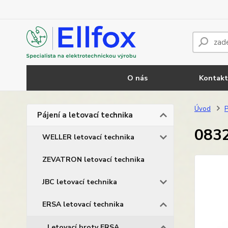
O nás
Kontakt
Úvod
P
Pájení a letovací technika
083
WELLER letovací technika
ZEVATRON letovací technika
JBC letovací technika
ERSA letovací technika
Letovací hroty ERSA