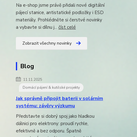
Na e-shop jsme právě přidali nové digitální
pájecí stanice, antistatické podložky i ESD
materiály. Prohlédněte si čerstvé novinky
a vybavte si dílnu j...
číst celé
Zobrazit všechny novinky
Blog
11.11.2025
Domácí pájení & kutilské projekty
Jak správně připojit baterii v solárním
systému: závěry výzkumu
Představte si dobrý spoj jako hladkou
dálnici pro elektrony: proudí rychle,
efektivně a bez odporu. Špatně