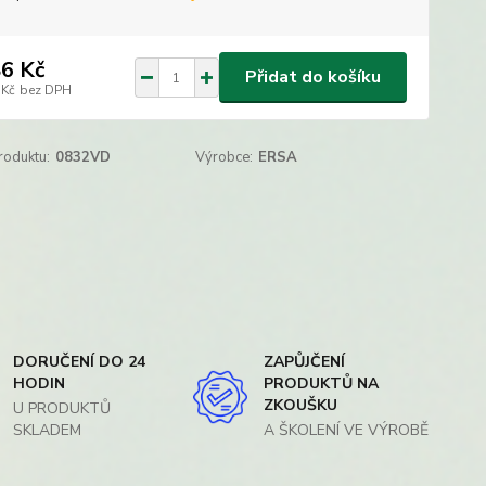
6 Kč
Přidat do košíku
 Kč
bez DPH
roduktu:
0832VD
Výrobce:
ERSA
DORUČENÍ DO 24
ZAPŮJČENÍ
HODIN
PRODUKTŮ NA
ZKOUŠKU
U PRODUKTŮ
SKLADEM
A ŠKOLENÍ VE VÝROBĚ