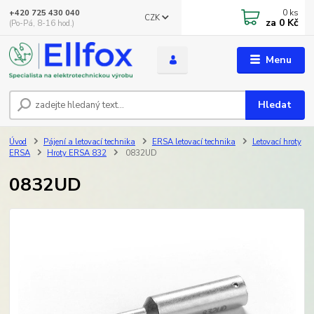
0
ks
+420 725 430 040
CZK
za
0 Kč
(Po-Pá, 8-16 hod.)
Menu
Hledat
Úvod
Pájení a letovací technika
ERSA letovací technika
Letovací hroty
ERSA
Hroty ERSA 832
0832UD
0832UD