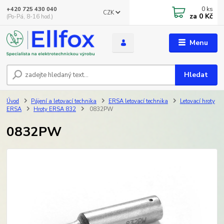
0
ks
+420 725 430 040
CZK
za
0 Kč
(Po-Pá, 8-16 hod.)
Menu
Hledat
Úvod
Pájení a letovací technika
ERSA letovací technika
Letovací hroty
ERSA
Hroty ERSA 832
0832PW
0832PW