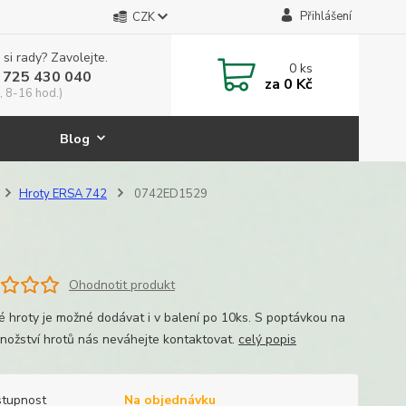
Přihlášení
CZK
 si rady? Zavolejte.
0
ks
 725 430 040
za
0 Kč
, 8-16 hod.)
Blog
Hroty ERSA 742
0742ED1529
Ohodnotit produkt
é hroty je možné dodávat i v balení po 10ks. S poptávkou na
množství hrotů nás neváhejte kontaktovat.
celý popis
tupnost
Na objednávku