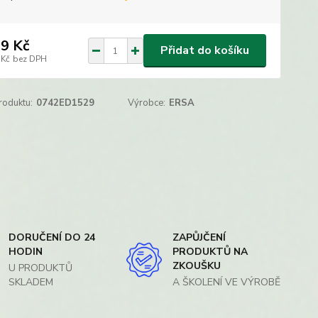
9 Kč
Přidat do košíku
 Kč
bez DPH
roduktu:
0742ED1529
Výrobce:
ERSA
DORUČENÍ DO 24
ZAPŮJČENÍ
HODIN
PRODUKTŮ NA
ZKOUŠKU
U PRODUKTŮ
SKLADEM
A ŠKOLENÍ VE VÝROBĚ