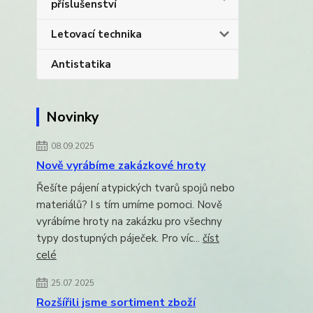
příslušenství
Letovací technika
Antistatika
Novinky
08.09.2025
Nově vyrábíme zakázkové hroty
Řešíte pájení atypických tvarů spojů nebo
materiálů? I s tím umíme pomoci. Nově
vyrábíme hroty na zakázku pro všechny
typy dostupných páječek. Pro víc...
číst
celé
25.07.2025
Rozšířili jsme sortiment zboží