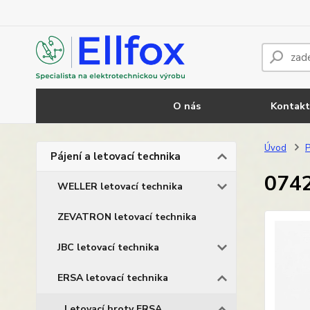
O nás
Kontakt
Úvod
P
Pájení a letovací technika
074
WELLER letovací technika
ZEVATRON letovací technika
JBC letovací technika
ERSA letovací technika
Letovací hroty ERSA