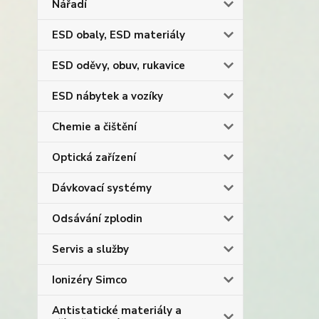
Nářadí
ESD obaly, ESD materiály
ESD oděvy, obuv, rukavice
ESD nábytek a vozíky
Chemie a čištění
Optická zařízení
Dávkovací systémy
Odsávání zplodin
Servis a služby
Ionizéry Simco
Antistatické materiály a