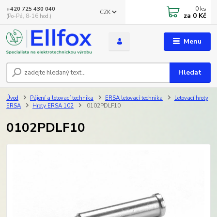
0
ks
+420 725 430 040
CZK
za
0 Kč
(Po-Pá, 8-16 hod.)
Menu
Hledat
Úvod
Pájení a letovací technika
ERSA letovací technika
Letovací hroty
ERSA
Hroty ERSA 102
0102PDLF10
0102PDLF10