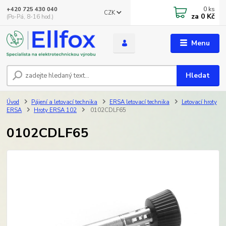
0
ks
+420 725 430 040
CZK
za
0 Kč
(Po-Pá, 8-16 hod.)
Menu
Hledat
Úvod
Pájení a letovací technika
ERSA letovací technika
Letovací hroty
ERSA
Hroty ERSA 102
0102CDLF65
0102CDLF65