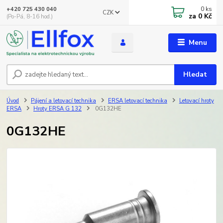
0
ks
+420 725 430 040
CZK
za
0 Kč
(Po-Pá, 8-16 hod.)
Menu
Hledat
Úvod
Pájení a letovací technika
ERSA letovací technika
Letovací hroty
ERSA
Hroty ERSA G 132
0G132HE
0G132HE