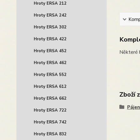
Hroty ERSA 212
Hroty ERSA 242
Kompl
Hroty ERSA 302
Komple
Hroty ERSA 422
Hroty ERSA 452
Některé h
Hroty ERSA 462
Hroty ERSA 552
Hroty ERSA 612
Zboží 
Hroty ERSA 662
Pájen
Hroty ERSA 722
Hroty ERSA 742
Hroty ERSA 832