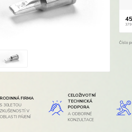
45
379
Číslo p
CELOŽIVOTNÍ
RODINNÁ FIRMA
TECHNICKÁ
S 30LETOU
PODPORA
ZKUŠENOSTÍ V
A ODBORNÉ
OBLASTI PÁJENÍ
KONZULTACE