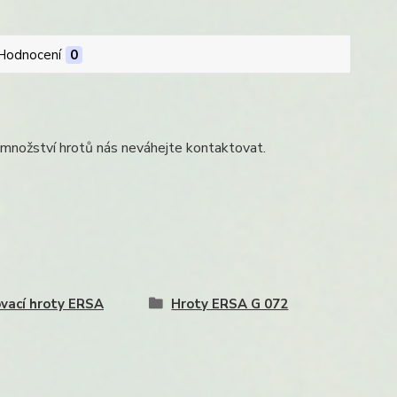
Hodnocení
0
 množství hrotů nás neváhejte kontaktovat.
vací hroty ERSA
Hroty ERSA G 072