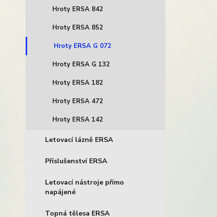
Hroty ERSA 842
Hroty ERSA 852
Hroty ERSA G 072
Hroty ERSA G 132
Hroty ERSA 182
Hroty ERSA 472
Hroty ERSA 142
Letovací lázně ERSA
Příslušenství ERSA
Letovací nástroje přímo
napájené
Topná tělesa ERSA