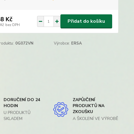
8 Kč
Přidat do košíku
 Kč
bez DPH
roduktu:
0G072VN
Výrobce:
ERSA
DORUČENÍ DO 24
ZAPŮJČENÍ
HODIN
PRODUKTŮ NA
ZKOUŠKU
U PRODUKTŮ
SKLADEM
A ŠKOLENÍ VE VÝROBĚ