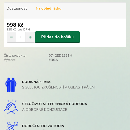
Dostupnost
Na objednávku
998 Kč
825 Kč
bez DPH
Přidat do košíku
Číslo produktu:
0742ED2351H
Výrobce:
ERSA
RODINNÁ FIRMA
S 30LETOU ZKUŠENOSTÍ V OBLASTI PÁJENÍ
CELOŽIVOTNÍ TECHNICKÁ PODPORA
A ODBORNÉ KONZULTACE
DORUČENÍ DO 24 HODIN