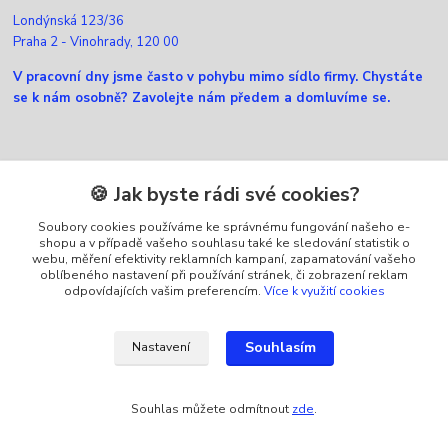
Londýnská 123/36
Praha 2 - Vinohrady, 120 00
V pracovní dny jsme často v pohybu mimo sídlo firmy. Chystáte
se k nám osobně? Zavolejte nám předem a domluvíme se.
Kontakty
🍪 Jak byste rádi své cookies?
Soubory cookies používáme ke správnému fungování našeho e-
Zákaznická podpora Ellfox
shopu a v případě vašeho souhlasu také ke sledování statistik o
+420 725 430 040
webu, měření efektivity reklamních kampaní, zapamatování vašeho
(Po-Pá, 8-16 hod.)
oblíbeného nastavení při používání stránek, či zobrazení reklam
odpovídajících vašim preferencím.
Více k využití cookies
info@ellfox.cz
Souhlasím
Nastavení
Souhlas můžete odmítnout
zde
.
Vytvořeno na
Eshop-rychle.cz