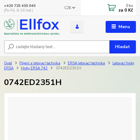
0
ks
+420 725 430 040
CZK
za
0 Kč
(Po-Pá, 8-16 hod.)
Menu
Hledat
Úvod
Pájení a letovací technika
ERSA letovací technika
Letovací hroty
ERSA
Hroty ERSA 742
0742ED2351H
0742ED2351H