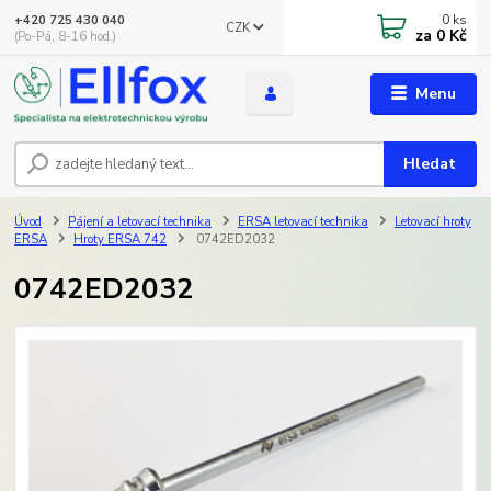
0
ks
+420 725 430 040
CZK
za
0 Kč
(Po-Pá, 8-16 hod.)
Menu
Hledat
Úvod
Pájení a letovací technika
ERSA letovací technika
Letovací hroty
ERSA
Hroty ERSA 742
0742ED2032
0742ED2032