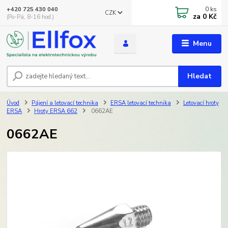
0
ks
+420 725 430 040
CZK
za
0 Kč
(Po-Pá, 8-16 hod.)
Menu
Hledat
Úvod
Pájení a letovací technika
ERSA letovací technika
Letovací hroty
ERSA
Hroty ERSA 662
0662AE
0662AE