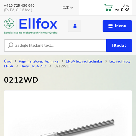
0
ks
+420 725 430 040
CZK
za
0 Kč
(Po-Pá, 8-16 hod.)
Menu
Hledat
Úvod
Pájení a letovací technika
ERSA letovací technika
Letovací hroty
ERSA
Hroty ERSA 212
0212WD
0212WD