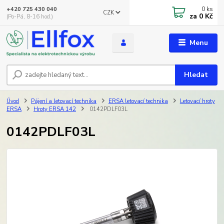
0
ks
+420 725 430 040
CZK
za
0 Kč
(Po-Pá, 8-16 hod.)
Menu
Hledat
Úvod
Pájení a letovací technika
ERSA letovací technika
Letovací hroty
ERSA
Hroty ERSA 142
0142PDLF03L
0142PDLF03L