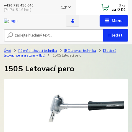
0
ks
+420 725 430 040
CZK
za
0 Kč
(Po-Pá, 8-16 hod.)
Menu
Hledat
Úvod
Pájení a letovací technika
JBC letovací technika
Klasická
letovací pera a stojany JBC
150S Letovací pero
150S Letovací pero