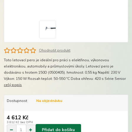
Ohodnotit produkt
Toto letovací pero je ideální pro práci s elektřinou, výkonovou
elektronikou, automobily a průmyslovými úkoly. Letovací pero je
dodáváno s hrotem 150D (0500405). hmotnost: 0,55 kg Napětí: 230 V
Výkon: 150 W Rozsah teplot: 50-550 ºC Doba ohřevu: 420 s Série Senior
celý popis
Dostupnost
Na objednávku
4 612 Kč
3 812 Kč
bez DPH
Přidat do košíku