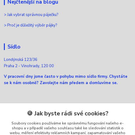
Nejčtenější na blogu
>
Jak vybrat správnou páječku?
>
Proč je důležitý výběr pájky?
Sídlo
Londýnská 123/36
Praha 2 - Vinohrady, 120 00
V pracovní dny jsme často v pohybu mimo sídlo firmy. Chystáte
se k nám osobně? Zavolejte nám předem a domluvíme se.
Kontakty
🍪 Jak byste rádi své cookies?
Soubory cookies používáme ke správnému fungování našeho e-
Zákaznická podpora Ellfox
shopu a v případě vašeho souhlasu také ke sledování statistik o
+420 725 430 040
webu, měření efektivity reklamních kampaní, zapamatování vašeho