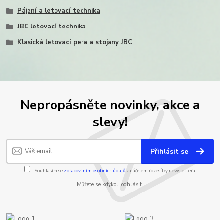
Pájení a letovací technika
JBC letovací technika
Klasická letovací pera a stojany JBC
Nepropásněte novinky, akce a
slevy!
Přihlásit se
Souhlasím se
zpracováním osobních údajů
za účelem rozesílky newsletteru.
Můžete se kdykoli odhlásit.