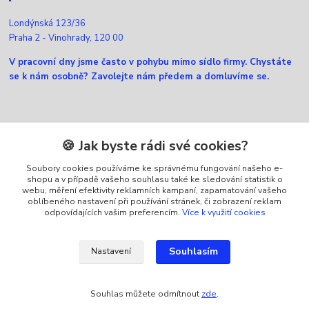
Londýnská 123/36
Praha 2 - Vinohrady, 120 00
V pracovní dny jsme často v pohybu mimo sídlo firmy. Chystáte
se k nám osobně? Zavolejte nám předem a domluvíme se.
Kontakty
🍪 Jak byste rádi své cookies?
Soubory cookies používáme ke správnému fungování našeho e-
Zákaznická podpora Ellfox
shopu a v případě vašeho souhlasu také ke sledování statistik o
+420 725 430 040
webu, měření efektivity reklamních kampaní, zapamatování vašeho
(Po-Pá, 8-16 hod.)
oblíbeného nastavení při používání stránek, či zobrazení reklam
odpovídajících vašim preferencím.
Více k využití cookies
info@ellfox.cz
Souhlasím
Nastavení
Souhlas můžete odmítnout
zde
.
Vytvořeno na
Eshop-rychle.cz