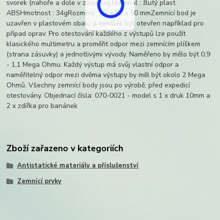
svorek (nahoře a dole v zásuvce) Materiál : žlutý plast
ABSHmotnost : 34gRozměry : 65 x 50 x 50 mmZemnící bod je
uzavřen v plastovém obalu a nemůže být otevřen například pro
případ oprav. Pro otestování každého z výstupů lze použít
klasického multimetru a proměřit odpor mezi zemnícím plíškem
(strana zásuvky) a jednotlivými vývody. Naměřeno by mělo být 0,9
- 1,1 Mega Ohmu. Každý výstup má svůj vlastní odpor a
naměřitelný odpor mezi dvěma výstupy by měl být okolo 2 Mega
Ohmů. Všechny zemnící body jsou po výrobě, před expedicí
otestovány. Objednací čísla: 070-0021 - model s 1 x druk 10mm a
2 x zdířka pro banánek
Zboží zařazeno v kategoriích
Antistatické materiály a příslušenství
Zemnící prvky