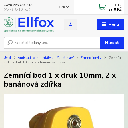
0
ks
+420 725 430 040
CZK
za
0 Kč
(Po-Pá, 8-16 hod.)
Menu
Hledat
Úvod
Antistatické materiály a příslušenství
Zemnící prvky
Zemnící
bod 1 x druk 10mm, 2 x banánová zdířka
Zemnící bod 1 x druk 10mm, 2 x
banánová zdířka