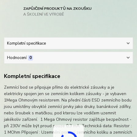
ZAPŮJČENÍ PRODUKTŮ NA ZKOUŠKU
A ŠKOLENÍ VE VÝROBĚ
Kompletní specifikace
Hodnocení
0
Kompletní specifikace
Zemnící bod se připojuje přímo do elektrické zásuvky a je
elektricky spojen jen se zemnícím kolíkem zásuvky - je vybaven
1Mega Ohmovým resistorem. Na přední části ESD zemnícího bodu
jsou umístěny obvyklé zemnící prvky jako druky, banánkové zdířky,
nebo šroubek s matičkou, pod kterou lze vodičem uzemnit
jakékoliv zařízení. 1 Mega Ohmový resistor zajišťuje bezpečnost -
při 230V může být proud pouze 0,3 mA. Technická data: Resistor :
1 MOhm Připojení : Uzemnění pomocí zemnícího kolíku a zemnících