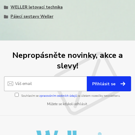
WELLER letovací technika
Pájecí sestavy Weller
Nepropásněte novinky, akce a
slevy!
Přihlásit se
Souhlasím se
zpracováním osobních údajů
za účelem rozesílky newsletteru.
Můžete se kdykoli odhlásit.