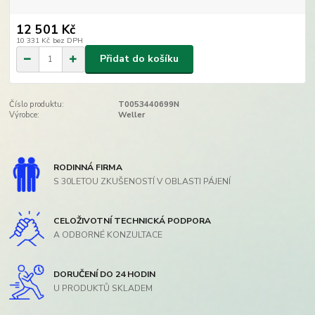
12 501 Kč
10 331 Kč
bez DPH
Přidat do košíku
Číslo produktu:
T0053440699N
Výrobce:
Weller
RODINNÁ FIRMA
S 30LETOU ZKUŠENOSTÍ V OBLASTI PÁJENÍ
CELOŽIVOTNÍ TECHNICKÁ PODPORA
A ODBORNÉ KONZULTACE
DORUČENÍ DO 24 HODIN
U PRODUKTŮ SKLADEM