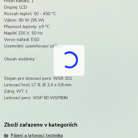
Počet kanálů: 1
Displej: LCD
Rozsah teplot: 50 - 450 °C
Výkon: 90 W (95 W)
Přesnost teploty: ±9 °C
Napětí 230 V, 50 Hz
Verze nářadí: ESD
Uzemnění: uzemňovací zdířka
Obsah dodávky:
Stojan pro letovací pero: WSR 201
Letovací hrot: LT B, Ø 2,4 x 0,8 mm
Zdroj: WT 1
Letovací pero: WSP 80 WSP80N
Zboží zařazeno v kategoriích
Pájení a letovací technika