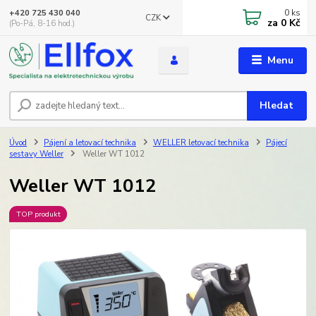
0
ks
+420 725 430 040
CZK
za
0 Kč
(Po-Pá, 8-16 hod.)
Menu
Hledat
Úvod
Pájení a letovací technika
WELLER letovací technika
Pájecí
sestavy Weller
Weller WT 1012
Weller WT 1012
TOP produkt