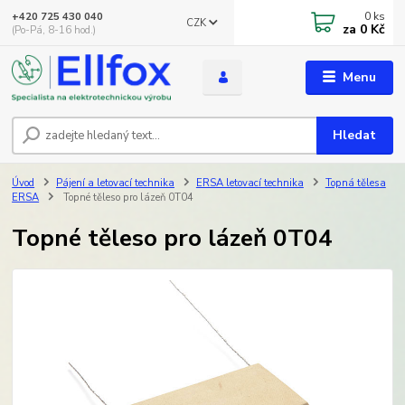
0
ks
+420 725 430 040
CZK
za
0 Kč
(Po-Pá, 8-16 hod.)
Menu
Hledat
Úvod
Pájení a letovací technika
ERSA letovací technika
Topná tělesa
ERSA
Topné těleso pro lázeň 0T04
Topné těleso pro lázeň 0T04