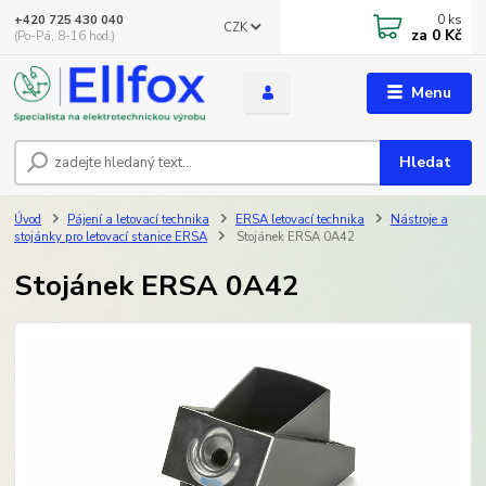
0
ks
+420 725 430 040
CZK
za
0 Kč
(Po-Pá, 8-16 hod.)
Menu
Hledat
Úvod
Pájení a letovací technika
ERSA letovací technika
Nástroje a
stojánky pro letovací stanice ERSA
Stojánek ERSA 0A42
Stojánek ERSA 0A42