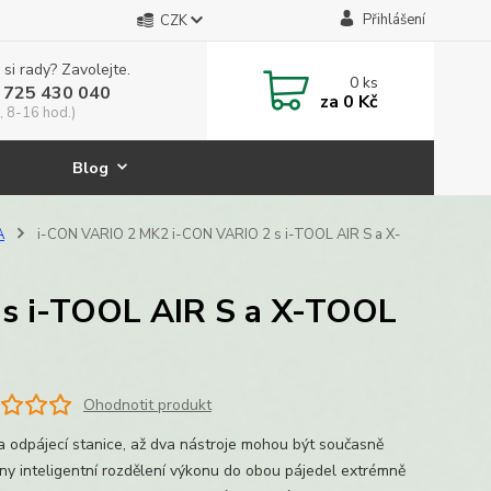
Přihlášení
CZK
 si rady? Zavolejte.
0
ks
 725 430 040
za
0 Kč
, 8-16 hod.)
Blog
A
i-CON VARIO 2 MK2 i-CON VARIO 2 s i-TOOL AIR S a X-
s i-TOOL AIR S a X-TOOL
Ohodnotit produkt
 a odpájecí stanice, až dva nástroje mohou být současně
eny inteligentní rozdělení výkonu do obou pájedel extrémně