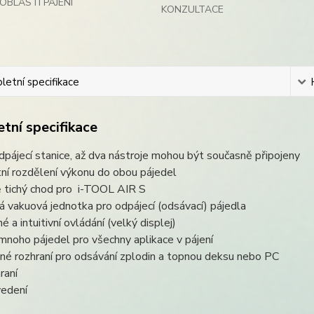
OBLASTI PÁJENÍ
KONZULTACE
etní specifikace
tní specifikace
odpájecí stanice, až dva nástroje mohou být současně připojeny
tní rozdělení výkonu do obou pájedel
 tichý chod pro i-TOOL AIR S
 vakuová jednotka pro odpájecí (odsávací) pájedla
é a intuitivní ovládání (velký displej)
mnoho pájedel pro všechny aplikace v pájení
né rozhraní pro odsávání zplodin a topnou deksu nebo PC
raní
edení