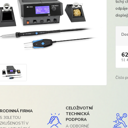
tichý 
odpáje
disple
Dos
62
51 
Číslo p
CELOŽIVOTNÍ
RODINNÁ FIRMA
TECHNICKÁ
S 30LETOU
PODPORA
ZKUŠENOSTÍ V
A ODBORNÉ