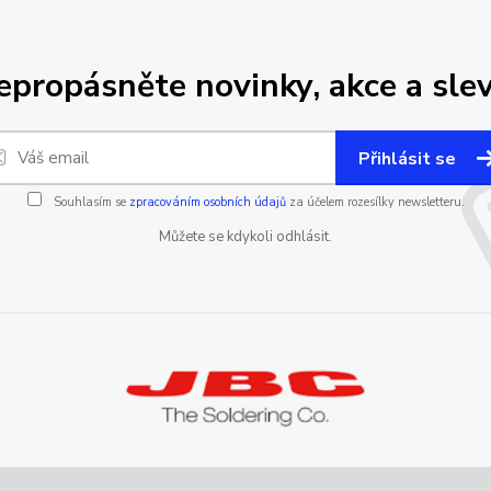
epropásněte novinky, akce a slev
Přihlásit se
Souhlasím se
zpracováním osobních údajů
za účelem rozesílky newsletteru.
Můžete se kdykoli odhlásit.