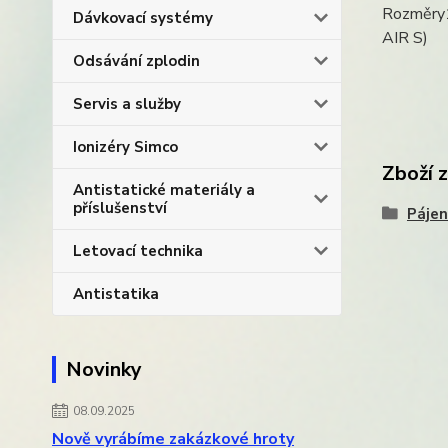
Rozměry1
Dávkovací systémy
AIR S)
Odsávání zplodin
Servis a služby
Ionizéry Simco
Zboží 
Antistatické materiály a
příslušenství
Pájen
Letovací technika
Antistatika
Novinky
08.09.2025
Nově vyrábíme zakázkové hroty