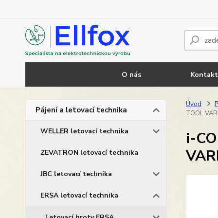
O nás
Kontakt
Úvod
P
Pájení a letovací technika
TOOL VAR
WELLER letovací technika
i-CO
VAR
ZEVATRON letovací technika
JBC letovací technika
ERSA letovací technika
Letovací hroty ERSA