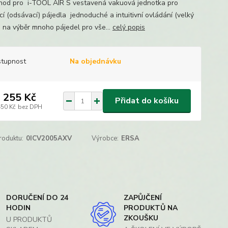
chod pro i-TOOL AIR S vestavená vakuová jednotka pro
cí (odsávací) pájedla jednoduché a intuitivní ovládání (velký
j) na výběr mnoho pájedel pro vše...
celý popis
tupnost
Na objednávku
 255 Kč
Přidat do košíku
450 Kč
bez DPH
roduktu:
0ICV2005AXV
Výrobce:
ERSA
DORUČENÍ DO 24
ZAPŮJČENÍ
HODIN
PRODUKTŮ NA
ZKOUŠKU
U PRODUKTŮ