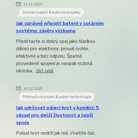
11.11.2025
Domácí pájení & kutilské projekty
Jak správně připojit baterii v solárním
systému: závěry výzkumu
Představte si dobrý spoj jako hladkou
dálnici pro elektrony: proudí rychle,
efektivně a bez odporu. Špatně
provedené spojení je naopak rozbitá
okreska...
číst celé
30.10.2025
Průmyslové pájení & pájecí technologie
Jak udržovat pájecí hrot v kondici: 5
zásad pro delší životnost a lepší
spoje
Pokud hrot nedrží jak má, ztratíte čas,