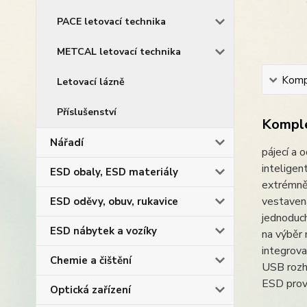
PACE letovací technika
METCAL letovací technika
Kompl
Letovací lázně
Příslušenství
Komple
Nářadí
pájecí a 
inteligen
ESD obaly, ESD materiály
extrémně
vestavená
ESD oděvy, obuv, rukavice
jednoduch
ESD nábytek a vozíky
na výběr 
integrova
Chemie a čištění
USB rozh
ESD prov
Optická zařízení