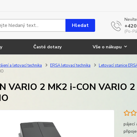
Nevíte
Hledat
+420
(Po-Pá
y
Časté dotazy
Vše o nákupu
ájení a letovací technika
ERSA letovací technika
Letovací stanice ERS
IO
N VARIO 2 MK2 i-CON VARIO 2 
IO
pájecí
připoj