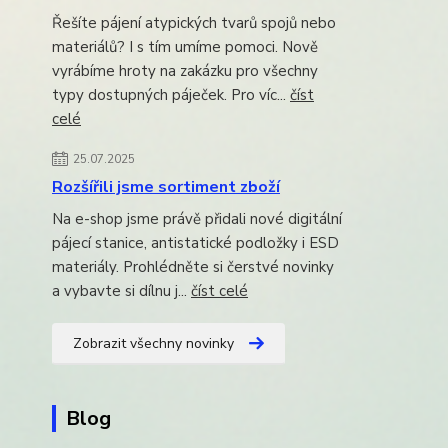
Řešíte pájení atypických tvarů spojů nebo
materiálů? I s tím umíme pomoci. Nově
vyrábíme hroty na zakázku pro všechny
typy dostupných páječek. Pro víc...
číst
celé
25.07.2025
Rozšířili jsme sortiment zboží
Na e-shop jsme právě přidali nové digitální
pájecí stanice, antistatické podložky i ESD
materiály. Prohlédněte si čerstvé novinky
a vybavte si dílnu j...
číst celé
Zobrazit všechny novinky
Blog