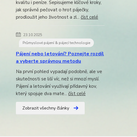
kvalitu i peníze. Sepisujeme klíčové kroky,
jak správně pečovat o hrot páječky,
prodloužit jeho životnost a zl...
číst celé
23.10.2025
Průmyslové pájení & pájecí technologie
Pájení nebo letování? Poznejte rozdíl
a vyberte správnou metodu
Na první pohled vypadají podobně, ale ve
skutečnosti se liší víc, než si mnozí myslí.
Pájení a letování využívají přídavný kov,
který spojuje dva mate...
číst celé
Zobrazit všechny články