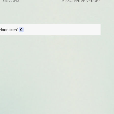
SKLADEM
A ŠKOLENÍ VE VÝROBĚ
Hodnocení
0