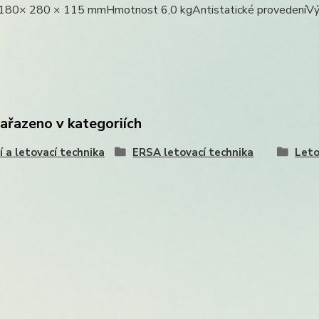
80× 280 × 115 mmHmotnost 6,0 kgAntistatické provedeníV
zařazeno v kategoriích
í a letovací technika
ERSA letovací technika
Leto